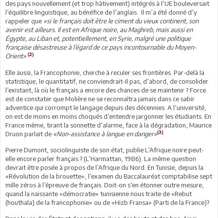
des pays nouvellement (et trop hâtivement) intégrés à l’UE bouleversait
l’équilibre linguistique, au bénéfice de l’anglais. Il m’a été donné d’y
rappeler que
«si le français doit être le ciment du vieux continent, son
avenir est ailleurs. Il est en Afrique noire, au Maghreb, mais aussi en
Égypte, au Liban et, potentiellement, en Syrie, malgré une politique
française désastreuse à l’égard de ce pays incontournable du Moyen-
(2)
Orient»
.
Elle aussi, la Francophonie, cherche à reculer ses frontières. Par-delà la
statistique, le quantitatif, ne conviendrait-il pas, d’abord, de consolider
l’existant, là où le français a encore des chances de se maintenir ? Force
est de constater que Molière ne se reconnaîtra jamais dans ce sabir
adventice qui corrompt le langage depuis des décennies. A l’université,
on est de moins en moins choqués d’entendre jargonner les étudiants. En
France même, tirant la sonnette d’alarme, face à la dégradation, Maurice
(3)
Druon parlait de
«Non-assistance à langue en danger»
.
Pierre Dumont, sociolinguiste de son état, publie L’Afrique noire peut-
elle encore parler français ? (L’Harmattan, 1986). La même question
devrait être posée à propos de l’Afrique du Nord. En Tunisie, depuis la
«Révolution de la brouette», l’examen du Baccalauréat comptabilise sept
mille zéros à l’épreuve de français. Doit-on s’en étonner outre mesure,
quand la naissante «démocratie» tunisienne nous traite de «Rebut
(houthala) de la francophonie» ou de «Hizb Fransa» (Parti de la France)?