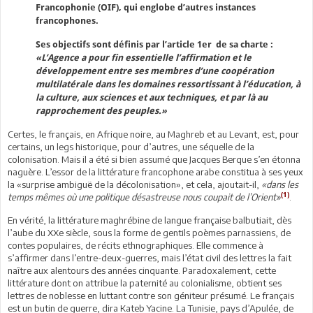
Francophonie (OIF), qui englobe d’autres instances
francophones.
Ses objectifs sont définis par l’article 1er de sa charte :
«L’Agence a pour fin essentielle l’affirmation et le
développement entre ses membres d’une coopération
multilatérale dans les domaines ressortissant à l’éducation, à
la culture, aux sciences et aux techniques, et par là au
rapprochement des peuples.»
Certes, le français, en Afrique noire, au Maghreb et au Levant, est, pour
certains, un legs historique, pour d’autres, une séquelle de la
colonisation. Mais il a été si bien assumé que Jacques Berque s’en étonna
naguère. L’essor de la littérature francophone arabe constitua à ses yeux
la «surprise ambiguë de la décolonisation», et cela, ajoutait-il,
«dans les
(1)
temps mêmes où une politique désastreuse nous coupait de l’Orient»
.
En vérité, la littérature maghrébine de langue française balbutiait, dès
l’aube du XXe siècle, sous la forme de gentils poèmes parnassiens, de
contes populaires, de récits ethnographiques. Elle commence à
s’affirmer dans l’entre-deux-guerres, mais l’état civil des lettres la fait
naître aux alentours des années cinquante. Paradoxalement, cette
littérature dont on attribue la paternité au colonialisme, obtient ses
lettres de noblesse en luttant contre son géniteur présumé. Le français
est un butin de guerre, dira Kateb Yacine. La Tunisie, pays d’Apulée, de