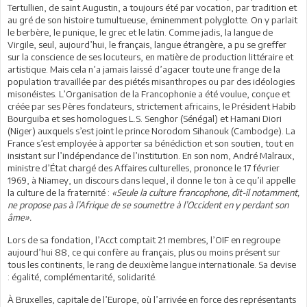
Tertullien, de saint Augustin, a toujours été par vocation, par tradition et
au gré de son histoire tumultueuse, éminemment polyglotte. On y parlait
le berbère, le punique, le grec et le latin. Comme jadis, la langue de
Virgile, seul, aujourd’hui, le français, langue étrangère, a pu se greffer
sur la conscience de ses locuteurs, en matière de production littéraire et
artistique. Mais cela n’a jamais laissé d’agacer toute une frange de la
population travaillée par des piétés misanthropes ou par des idéologies
misonéistes. L’Organisation de la Francophonie a été voulue, conçue et
créée par ses Pères fondateurs, strictement africains, le Président Habib
Bourguiba et ses homologues L.S. Senghor (Sénégal) et Hamani Diori
(Niger) auxquels s’est joint le prince Norodom Sihanouk (Cambodge). La
France s’est employée à apporter sa bénédiction et son soutien, tout en
insistant sur l’indépendance de l’institution. En son nom, André Malraux,
ministre d’État chargé des Affaires culturelles, prononce le 17 février
1969, à Niamey, un discours dans lequel, il donne le ton à ce qu’il appelle
la culture de la fraternité :
«Seule la culture francophone, dit-il notamment,
ne propose pas à l’Afrique de se soumettre à l’Occident en y perdant son
âme».
Lors de sa fondation, l’Acct comptait 21 membres, l’OIF en regroupe
aujourd’hui 88, ce qui confère au français, plus ou moins présent sur
tous les continents, le rang de deuxième langue internationale. Sa devise
: égalité, complémentarité, solidarité.
À Bruxelles, capitale de l’Europe, où l’arrivée en force des représentants