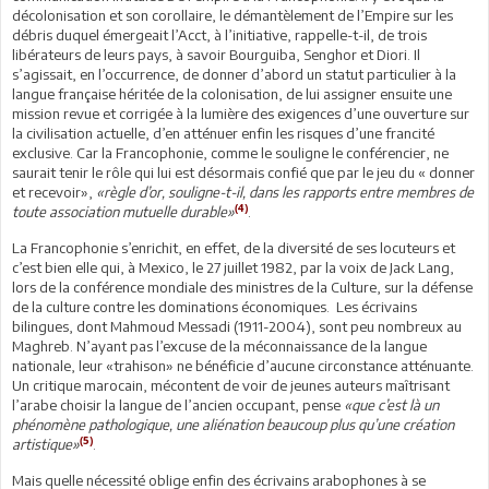
décolonisation et son corollaire, le démantèlement de l’Empire sur les
débris duquel émergeait l’Acct, à l’initiative, rappelle-t-il, de trois
libérateurs de leurs pays, à savoir Bourguiba, Senghor et Diori. Il
s’agissait, en l’occurrence, de donner d’abord un statut particulier à la
langue française héritée de la colonisation, de lui assigner ensuite une
mission revue et corrigée à la lumière des exigences d’une ouverture sur
la civilisation actuelle, d’en atténuer enfin les risques d’une francité
exclusive. Car la Francophonie, comme le souligne le conférencier, ne
saurait tenir le rôle qui lui est désormais confié que par le jeu du « donner
et recevoir»,
«règle d’or, souligne-t-il, dans les rapports entre membres de
(4)
toute association mutuelle durable»
.
La Francophonie s’enrichit, en effet, de la diversité de ses locuteurs et
c’est bien elle qui, à Mexico, le 27 juillet 1982, par la voix de Jack Lang,
lors de la conférence mondiale des ministres de la Culture, sur la défense
de la culture contre les dominations économiques. Les écrivains
bilingues, dont Mahmoud Messadi (1911-2004), sont peu nombreux au
Maghreb. N’ayant pas l’excuse de la méconnaissance de la langue
nationale, leur «trahison» ne bénéficie d’aucune circonstance atténuante.
Un critique marocain, mécontent de voir de jeunes auteurs maîtrisant
l’arabe choisir la langue de l’ancien occupant, pense
«que c’est là un
phénomène pathologique, une aliénation beaucoup plus qu’une création
(5)
artistique»
.
Mais quelle nécessité oblige enfin des écrivains arabophones à se