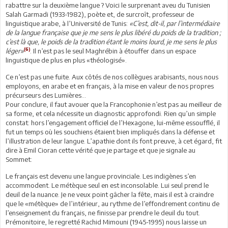
rabattre sur la deuxième langue ? Voici le surprenant aveu du Tunisien
Salah Garmadi (1933-1982), poète et, de surcroît, professeur de
linguistique arabe, à l’Université de Tunis:
«C’est, dit-il, par l’intermédiaire
de la langue française que je me sens le plus libéré du poids de la tradition ;
c’est là que, le poids de la tradition étant le moins lourd, je me sens le plus
(6)
léger»
. Il n’est pas le seul Maghrébin à étouffer dans un espace
linguistique de plus en plus «théologisé».
Ce n’est pas une fuite. Aux côtés de nos collègues arabisants, nous nous
employons, en arabe et en français, à la mise en valeur de nos propres
précurseurs des Lumières…
Pour conclure, il faut avouer que la Francophonie n’est pas au meilleur de
sa forme, et cela nécessite un diagnostic approfondi. Rien qu’un simple
constat: hors l’engagement officiel de l’Hexagone, lui-même essoufflé, il
fut un temps où les souchiens étaient bien impliqués dans la défense et
l’illustration de leur langue. L’apathie dont ils font preuve, à cet égard, fit
dire à Emil Cioran cette vérité que je partage et que je signale au
Sommet:
Le français est devenu une langue provinciale. Les indigènes s’en
accommodent. Le métèque seul en est inconsolable. Lui seul prend le
deuil de la nuance. Je ne veux point gâcher la fête, mais il est à craindre
que le «métèque» de l’intérieur, au rythme de l’effondrement continu de
l’enseignement du français, ne finisse par prendre le deuil du tout.
Prémonitoire, le regretté Rachid Mimouni (1945-1995) nous laisse un