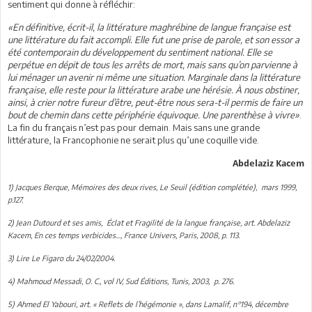
sentiment qui donne à réfléchir:
«En définitive, écrit-il, la littérature maghrébine de langue française est
une littérature du fait accompli. Elle fut une prise de parole, et son essor a
été contemporain du développement du sentiment national. Elle se
perpétue en dépit de tous les arrêts de mort, mais sans qu’on parvienne à
lui ménager un avenir ni même une situation. Marginale dans la littérature
française, elle reste pour la littérature arabe une hérésie. À nous obstiner,
ainsi, à crier notre fureur d’être, peut-être nous sera-t-il permis de faire un
bout de chemin dans cette périphérie équivoque. Une parenthèse à vivre»
.
La fin du français n’est pas pour demain. Mais sans une grande
littérature, la Francophonie ne serait plus qu’une coquille vide.
Abdelaziz Kacem
1) Jacques Berque, Mémoires des deux rives, Le Seuil (édition complétée), mars 1999,
p.127.
2) Jean Dutourd et ses amis, Éclat et Fragilité de la langue française, art. Abdelaziz
Kacem, En ces temps verbicides…, France Univers, Paris, 2008, p. 113.
3) Lire Le Figaro du 24/02/2004.
4) Mahmoud Messadi, O. C., vol IV, Sud Éditions, Tunis, 2003, p. 276.
5) Ahmed El Yabouri, art. « Reflets de l’hégémonie », dans Lamalif, n°194, décembre