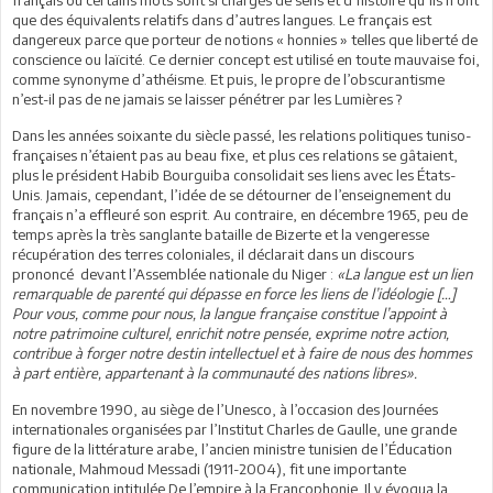
que des équivalents relatifs dans d’autres langues. Le français est
dangereux parce que porteur de notions « honnies » telles que liberté de
conscience ou laïcité. Ce dernier concept est utilisé en toute mauvaise foi,
comme synonyme d’athéisme. Et puis, le propre de l’obscurantisme
n’est-il pas de ne jamais se laisser pénétrer par les Lumières ?
Dans les années soixante du siècle passé, les relations politiques tuniso-
françaises n’étaient pas au beau fixe, et plus ces relations se gâtaient,
plus le président Habib Bourguiba consolidait ses liens avec les États-
Unis. Jamais, cependant, l’idée de se détourner de l’enseignement du
français n’a effleuré son esprit. Au contraire, en décembre 1965, peu de
temps après la très sanglante bataille de Bizerte et la vengeresse
récupération des terres coloniales, il déclarait dans un discours
prononcé devant l’Assemblée nationale du Niger :
«La langue est un lien
remarquable de parenté qui dépasse en force les liens de l’idéologie […]
Pour vous, comme pour nous, la langue française constitue l’appoint à
notre patrimoine culturel, enrichit notre pensée, exprime notre action,
contribue à forger notre destin intellectuel et à faire de nous des hommes
à part entière, appartenant à la communauté des nations libres».
En novembre 1990, au siège de l’Unesco, à l’occasion des Journées
internationales organisées par l’Institut Charles de Gaulle, une grande
figure de la littérature arabe, l’ancien ministre tunisien de l’Éducation
nationale, Mahmoud Messadi (1911-2004), fit une importante
communication intitulée De l’empire à la Francophonie. Il y évoqua la