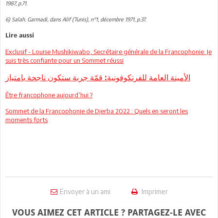
1987, p.71.
6) Salah. Garmadi, dans Alif (Tunis), n°1, décembre 1971, p.37.
Lire aussi
Exclusif - Louise Mushikiwabo, Secrétaire générale de la Francophonie: Je
suis très confiante pour un Sommet réussi
الأمينة العامة للفرنكوفونية: قمّة جربة ستكون ناجحة بامتياز
Être francophone aujourd’hui ?
Sommet de la Francophonie de Djerba 2022 : Quels en seront les
moments forts
Envoyer à un ami
Imprimer
VOUS AIMEZ CET ARTICLE ? PARTAGEZ-LE AVEC