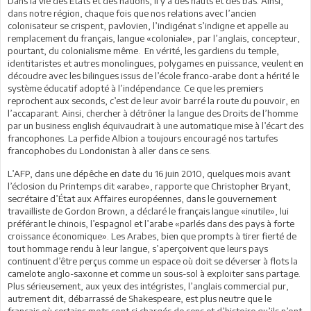
Dans la vie des États et des nations, il y a des hauts et des bas. Ainsi,
dans notre région, chaque fois que nos relations avec l’ancien
colonisateur se crispent, pavlovien, l’indigénat s’indigne et appelle au
remplacement du français, langue «coloniale», par l’anglais, concepteur,
pourtant, du colonialisme même. En vérité, les gardiens du temple,
identitaristes et autres monolingues, polygames en puissance, veulent en
découdre avec les bilingues issus de l’école franco-arabe dont a hérité le
système éducatif adopté à l’indépendance. Ce que les premiers
reprochent aux seconds, c’est de leur avoir barré la route du pouvoir, en
l’accaparant. Ainsi, chercher à détrôner la langue des Droits de l’homme
par un business english équivaudrait à une automatique mise à l’écart des
francophones. La perfide Albion a toujours encouragé nos tartufes
francophobes du Londonistan à aller dans ce sens.
L’AFP, dans une dépêche en date du 16 juin 2010, quelques mois avant
l’éclosion du Printemps dit «arabe», rapporte que Christopher Bryant,
secrétaire d’État aux Affaires européennes, dans le gouvernement
travailliste de Gordon Brown, a déclaré le français langue «inutile», lui
préférant le chinois, l’espagnol et l’arabe «parlés dans des pays à forte
croissance économique». Les Arabes, bien que prompts à tirer fierté de
tout hommage rendu à leur langue, s’aperçoivent que leurs pays
continuent d’être perçus comme un espace où doit se déverser à flots la
camelote anglo-saxonne et comme un sous-sol à exploiter sans partage.
Plus sérieusement, aux yeux des intégristes, l’anglais commercial pur,
autrement dit, débarrassé de Shakespeare, est plus neutre que le
français où certains mots sont si chargés de sens et d’histoire qu’ils n’ont