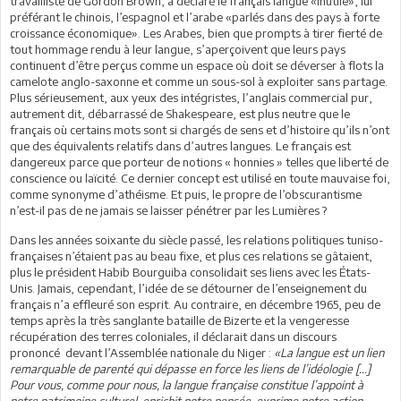
travailliste de Gordon Brown, a déclaré le français langue «inutile», lui
préférant le chinois, l’espagnol et l’arabe «parlés dans des pays à forte
croissance économique». Les Arabes, bien que prompts à tirer fierté de
tout hommage rendu à leur langue, s’aperçoivent que leurs pays
continuent d’être perçus comme un espace où doit se déverser à flots la
camelote anglo-saxonne et comme un sous-sol à exploiter sans partage.
Plus sérieusement, aux yeux des intégristes, l’anglais commercial pur,
autrement dit, débarrassé de Shakespeare, est plus neutre que le
français où certains mots sont si chargés de sens et d’histoire qu’ils n’ont
que des équivalents relatifs dans d’autres langues. Le français est
dangereux parce que porteur de notions « honnies » telles que liberté de
conscience ou laïcité. Ce dernier concept est utilisé en toute mauvaise foi,
comme synonyme d’athéisme. Et puis, le propre de l’obscurantisme
n’est-il pas de ne jamais se laisser pénétrer par les Lumières ?
Dans les années soixante du siècle passé, les relations politiques tuniso-
françaises n’étaient pas au beau fixe, et plus ces relations se gâtaient,
plus le président Habib Bourguiba consolidait ses liens avec les États-
Unis. Jamais, cependant, l’idée de se détourner de l’enseignement du
français n’a effleuré son esprit. Au contraire, en décembre 1965, peu de
temps après la très sanglante bataille de Bizerte et la vengeresse
récupération des terres coloniales, il déclarait dans un discours
prononcé devant l’Assemblée nationale du Niger :
«La langue est un lien
remarquable de parenté qui dépasse en force les liens de l’idéologie […]
Pour vous, comme pour nous, la langue française constitue l’appoint à
notre patrimoine culturel, enrichit notre pensée, exprime notre action,