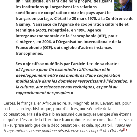
un F majuscule, en tant que nom propre, désignant
les institutions qui organisent les relations
spécifiques de coopération entre les pays ayant le
français en partage. C’était le 20 mars 1970, à la Conférence de
Niamey. Naissance de l’Agence de coopération culturelle et
technique (Acct), rebaptisée, en 1996, Agence
intergouvernementale de la Francophonie (AIF), pour
s’intégrer, en 2006, à l’Organisation internationale de la
Francophonie (OIF), qui englobe d’autres instances
francophones.
Ses objectifs sont définis par l’article 1er de sa charte :
«L’Agence a pour fin essentielle l’affirmation et le
développement entre ses membres d’une coopération
multilatérale dans les domaines ressortissant à l’éducation, à
la culture, aux sciences et aux techniques, et par là au
rapprochement des peuples.»
Certes, le français, en Afrique noire, au Maghreb et au Levant, est, pour
certains, un legs historique, pour d’autres, une séquelle de la
colonisation. Mais il a été si bien assumé que Jacques Berque s’en étonna
naguère. L’essor de la littérature francophone arabe constitua à ses yeux
la «surprise ambiguë de la décolonisation», et cela, ajoutait-il,
«dans les
(1)
temps mêmes où une politique désastreuse nous coupait de l’Orient»
.