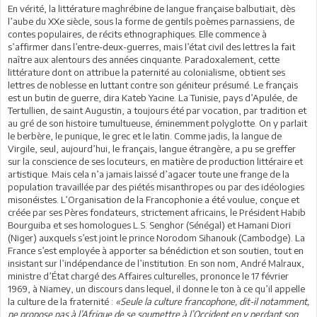
En vérité, la littérature maghrébine de langue française balbutiait, dès
l’aube du XXe siècle, sous la forme de gentils poèmes parnassiens, de
contes populaires, de récits ethnographiques. Elle commence à
s’affirmer dans l’entre-deux-guerres, mais l’état civil des lettres la fait
naître aux alentours des années cinquante. Paradoxalement, cette
littérature dont on attribue la paternité au colonialisme, obtient ses
lettres de noblesse en luttant contre son géniteur présumé. Le français
est un butin de guerre, dira Kateb Yacine. La Tunisie, pays d’Apulée, de
Tertullien, de saint Augustin, a toujours été par vocation, par tradition et
au gré de son histoire tumultueuse, éminemment polyglotte. On y parlait
le berbère, le punique, le grec et le latin. Comme jadis, la langue de
Virgile, seul, aujourd’hui, le français, langue étrangère, a pu se greffer
sur la conscience de ses locuteurs, en matière de production littéraire et
artistique. Mais cela n’a jamais laissé d’agacer toute une frange de la
population travaillée par des piétés misanthropes ou par des idéologies
misonéistes. L’Organisation de la Francophonie a été voulue, conçue et
créée par ses Pères fondateurs, strictement africains, le Président Habib
Bourguiba et ses homologues L.S. Senghor (Sénégal) et Hamani Diori
(Niger) auxquels s’est joint le prince Norodom Sihanouk (Cambodge). La
France s’est employée à apporter sa bénédiction et son soutien, tout en
insistant sur l’indépendance de l’institution. En son nom, André Malraux,
ministre d’État chargé des Affaires culturelles, prononce le 17 février
1969, à Niamey, un discours dans lequel, il donne le ton à ce qu’il appelle
la culture de la fraternité :
«Seule la culture francophone, dit-il notamment,
ne propose pas à l’Afrique de se soumettre à l’Occident en y perdant son