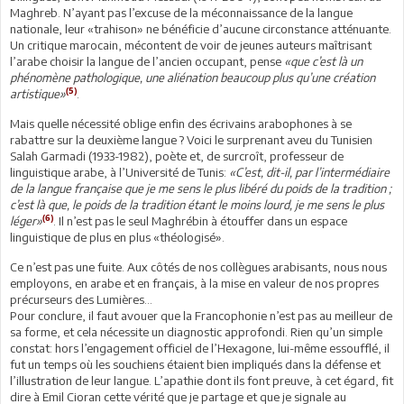
Maghreb. N’ayant pas l’excuse de la méconnaissance de la langue
nationale, leur «trahison» ne bénéficie d’aucune circonstance atténuante.
Un critique marocain, mécontent de voir de jeunes auteurs maîtrisant
l’arabe choisir la langue de l’ancien occupant, pense
«que c’est là un
phénomène pathologique, une aliénation beaucoup plus qu’une création
(5)
artistique»
.
Mais quelle nécessité oblige enfin des écrivains arabophones à se
rabattre sur la deuxième langue ? Voici le surprenant aveu du Tunisien
Salah Garmadi (1933-1982), poète et, de surcroît, professeur de
linguistique arabe, à l’Université de Tunis:
«C’est, dit-il, par l’intermédiaire
de la langue française que je me sens le plus libéré du poids de la tradition ;
c’est là que, le poids de la tradition étant le moins lourd, je me sens le plus
(6)
léger»
. Il n’est pas le seul Maghrébin à étouffer dans un espace
linguistique de plus en plus «théologisé».
Ce n’est pas une fuite. Aux côtés de nos collègues arabisants, nous nous
employons, en arabe et en français, à la mise en valeur de nos propres
précurseurs des Lumières…
Pour conclure, il faut avouer que la Francophonie n’est pas au meilleur de
sa forme, et cela nécessite un diagnostic approfondi. Rien qu’un simple
constat: hors l’engagement officiel de l’Hexagone, lui-même essoufflé, il
fut un temps où les souchiens étaient bien impliqués dans la défense et
l’illustration de leur langue. L’apathie dont ils font preuve, à cet égard, fit
dire à Emil Cioran cette vérité que je partage et que je signale au