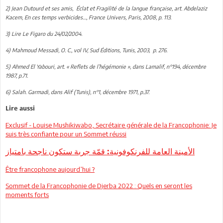
2) Jean Dutourd et ses amis, Éclat et Fragilité de la langue française, art. Abdelaziz
Kacem, En ces temps verbicides…, France Univers, Paris, 2008, p. 113.
3) Lire Le Figaro du 24/02/2004.
4) Mahmoud Messadi, O. C., vol IV, Sud Éditions, Tunis, 2003, p. 276.
5) Ahmed El Yabouri, art. « Reflets de l’hégémonie », dans Lamalif, n°194, décembre
1987, p.71.
6) Salah. Garmadi, dans Alif (Tunis), n°1, décembre 1971, p.37.
Lire aussi
Exclusif - Louise Mushikiwabo, Secrétaire générale de la Francophonie: Je
suis très confiante pour un Sommet réussi
الأمينة العامة للفرنكوفونية: قمّة جربة ستكون ناجحة بامتياز
Être francophone aujourd’hui ?
Sommet de la Francophonie de Djerba 2022 : Quels en seront les
moments forts