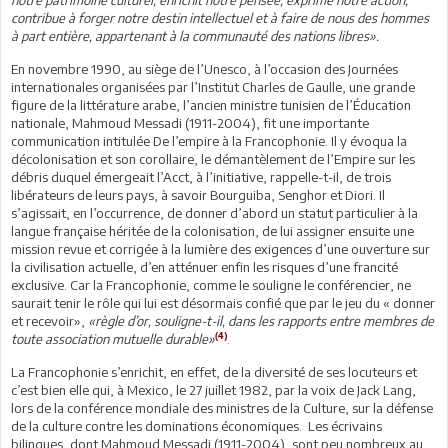
contribue à forger notre destin intellectuel et à faire de nous des hommes
à part entière, appartenant à la communauté des nations libres».
En novembre 1990, au siège de l’Unesco, à l’occasion des Journées
internationales organisées par l’Institut Charles de Gaulle, une grande
figure de la littérature arabe, l’ancien ministre tunisien de l’Éducation
nationale, Mahmoud Messadi (1911-2004), fit une importante
communication intitulée De l’empire à la Francophonie. Il y évoqua la
décolonisation et son corollaire, le démantèlement de l’Empire sur les
débris duquel émergeait l’Acct, à l’initiative, rappelle-t-il, de trois
libérateurs de leurs pays, à savoir Bourguiba, Senghor et Diori. Il
s’agissait, en l’occurrence, de donner d’abord un statut particulier à la
langue française héritée de la colonisation, de lui assigner ensuite une
mission revue et corrigée à la lumière des exigences d’une ouverture sur
la civilisation actuelle, d’en atténuer enfin les risques d’une francité
exclusive. Car la Francophonie, comme le souligne le conférencier, ne
saurait tenir le rôle qui lui est désormais confié que par le jeu du « donner
et recevoir»,
«règle d’or, souligne-t-il, dans les rapports entre membres de
(4)
toute association mutuelle durable»
.
La Francophonie s’enrichit, en effet, de la diversité de ses locuteurs et
c’est bien elle qui, à Mexico, le 27 juillet 1982, par la voix de Jack Lang,
lors de la conférence mondiale des ministres de la Culture, sur la défense
de la culture contre les dominations économiques. Les écrivains
bilingues, dont Mahmoud Messadi (1911-2004), sont peu nombreux au