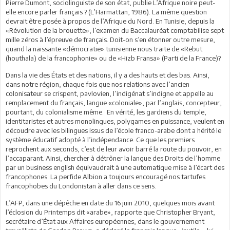
Pierre Dumont, sociolinguiste de son état, publie L’Afrique noire peut-
elle encore parler français ? (L’Harmattan, 1986). La même question
devrait être posée à propos de l’Afrique du Nord. En Tunisie, depuis la
«Révolution de la brouette», l’examen du Baccalauréat comptabilise sept
mille zéros à l’épreuve de français. Doit-on s’en étonner outre mesure,
quand la naissante «démocratie» tunisienne nous traite de «Rebut
(houthala) de la francophonie» ou de «Hizb Fransa» (Parti de la France)?
Dans la vie des États et des nations, il y a des hauts et des bas. Ainsi,
dans notre région, chaque fois que nos relations avec l’ancien
colonisateur se crispent, pavlovien, l’indigénat s’indigne et appelle au
remplacement du français, langue «coloniale», par l’anglais, concepteur,
pourtant, du colonialisme même. En vérité, les gardiens du temple,
identitaristes et autres monolingues, polygames en puissance, veulent en
découdre avec les bilingues issus de l’école franco-arabe dont a hérité le
système éducatif adopté à l’indépendance. Ce que les premiers
reprochent aux seconds, c’est de leur avoir barré la route du pouvoir, en
l’accaparant. Ainsi, chercher à détrôner la langue des Droits de l’homme
par un business english équivaudrait à une automatique mise à l’écart des
francophones. La perfide Albion a toujours encouragé nos tartufes
francophobes du Londonistan à aller dans ce sens.
L’AFP, dans une dépêche en date du 16 juin 2010, quelques mois avant
l’éclosion du Printemps dit «arabe», rapporte que Christopher Bryant,
secrétaire d’État aux Affaires européennes, dans le gouvernement