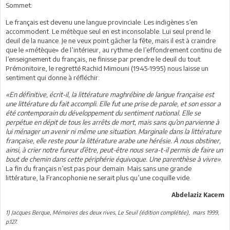
Sommet:
Le français est devenu une langue provinciale. Les indigènes s’en
accommodent. Le métèque seul en est inconsolable. Lui seul prend le
deuil de la nuance. Je ne veux point gâcher la fête, mais il est à craindre
que le «métèque» de l’intérieur, au rythme de l’effondrement continu de
l’enseignement du français, ne finisse par prendre le deuil du tout.
Prémonitoire, le regretté Rachid Mimouni (1945-1995) nous laisse un
sentiment qui donne à réfléchir:
«En définitive, écrit-il, la littérature maghrébine de langue française est
une littérature du fait accompli. Elle fut une prise de parole, et son essor a
été contemporain du développement du sentiment national. Elle se
perpétue en dépit de tous les arrêts de mort, mais sans qu’on parvienne à
lui ménager un avenir ni même une situation. Marginale dans la littérature
française, elle reste pour la littérature arabe une hérésie. À nous obstiner,
ainsi, à crier notre fureur d’être, peut-être nous sera-t-il permis de faire un
bout de chemin dans cette périphérie équivoque. Une parenthèse à vivre»
.
La fin du français n’est pas pour demain. Mais sans une grande
littérature, la Francophonie ne serait plus qu’une coquille vide.
Abdelaziz Kacem
1) Jacques Berque, Mémoires des deux rives, Le Seuil (édition complétée), mars 1999,
p.127.