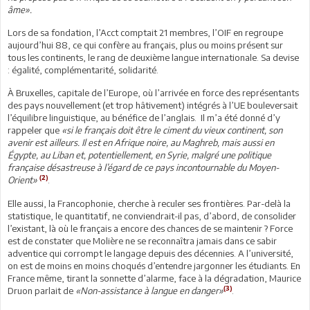
âme».
Lors de sa fondation, l’Acct comptait 21 membres, l’OIF en regroupe
aujourd’hui 88, ce qui confère au français, plus ou moins présent sur
tous les continents, le rang de deuxième langue internationale. Sa devise
: égalité, complémentarité, solidarité.
À Bruxelles, capitale de l’Europe, où l’arrivée en force des représentants
des pays nouvellement (et trop hâtivement) intégrés à l’UE bouleversait
l’équilibre linguistique, au bénéfice de l’anglais. Il m’a été donné d’y
rappeler que
«si le français doit être le ciment du vieux continent, son
avenir est ailleurs. Il est en Afrique noire, au Maghreb, mais aussi en
Égypte, au Liban et, potentiellement, en Syrie, malgré une politique
française désastreuse à l’égard de ce pays incontournable du Moyen-
(2)
Orient»
.
Elle aussi, la Francophonie, cherche à reculer ses frontières. Par-delà la
statistique, le quantitatif, ne conviendrait-il pas, d’abord, de consolider
l’existant, là où le français a encore des chances de se maintenir ? Force
est de constater que Molière ne se reconnaîtra jamais dans ce sabir
adventice qui corrompt le langage depuis des décennies. A l’université,
on est de moins en moins choqués d’entendre jargonner les étudiants. En
France même, tirant la sonnette d’alarme, face à la dégradation, Maurice
(3)
Druon parlait de
«Non-assistance à langue en danger»
.