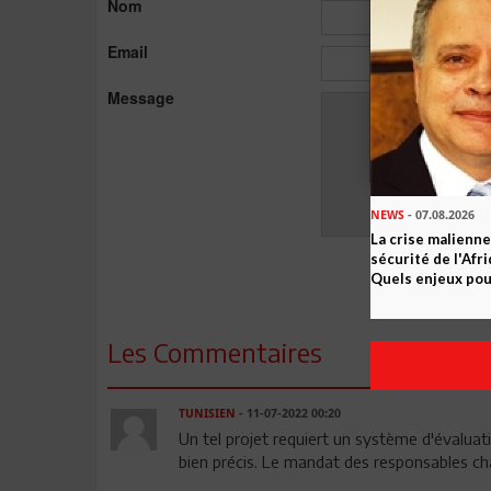
Nom
Email
Message
NEWS
- 07.08.2026
La crise malienne
sécurité de l'Afr
Quels enjeux pour
Les Commentaires
TUNISIEN
- 11-07-2022 00:20
Un tel projet requiert un système d'évaluat
bien précis. Le mandat des responsables ch