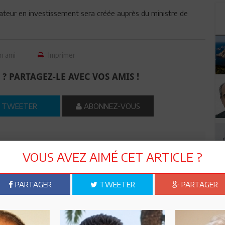
iateur en investissement sera créée auprès du ministre de
n ami
Imprimer
 ? PARTAGEZ-LE AVEC VOS AMIS !
TWEETER
ABONNEZ-VOUS
R CET ARTICLE
VOUS AVEZ AIMÉ CET ARTICLE ?
1
Commentaire
PARTAGER
TWEETER
PARTAGER
Commenter