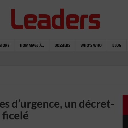
STORY
HOMMAGE À..
DOSSIERS
WHO'S WHO
BLOG
s d’urgence, un décret-
i ficelé