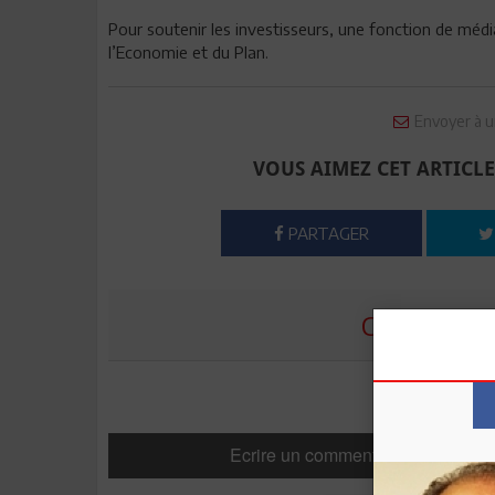
Pour soutenir les investisseurs, une fonction de méd
l’Economie et du Plan.
Envoyer à u
VOUS AIMEZ CET ARTICLE
PARTAGER
COMMENTE
Ecrire un commentaire