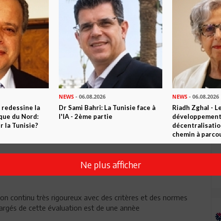
NEWS
- 06.08.2026
NEWS
- 06.08.2026
 redessine la
Dr Sami Bahri: La Tunisie face à
Riadh Zghal - L
ique du Nord:
l'IA - 2ème partie
développement:
Envoyer
 la Tunisie?
décentralisatio
chemin à parcou
Ne plus afficher
ion continu très rigoureux avec des critères et des normes
argés de cette évaluation est de une annèe