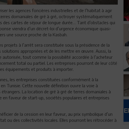
ser les agences foncières industrielles et de l’habitat à agir
 terres domaniales de gré à gré, octroyer systématiquement
és des cartes de séjour de longue durée… Tant d’obstacles qui
réponse viendra d’un décret-loi d’urgence économique quasi-
ders une source proche de la Kasbah.
 projets à l’arrêt sera constituée sous la présidence de la
solutions appropriées et de les mettre en œuvre. Aussi, la
e autorisée, tout comme la possibilité accordée à l’acheteur
ancement total ou partiel. Les entreprises pourront de leur côté
les équipements et produits à importer.
nnes, les entreprises constituées conformément à la
i en Tunisie. Cette nouvelle définition ouvre la voie à
rs étrangers. La location de gré à gré de terres domaniales à
en faveur de start-up, sociétés populaires et entreprises
énéficier de la cession en leur faveur, au prix symbolique d’un
at ou des collectivités locales. Elles pourront les rétrocéder à