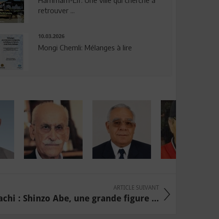
Hammam-Lif: Une ville qui cherche à
retrouver ...
10.03.2026
Mongi Chemli: Mélanges à lire
ARTICLE SUIVANT
chi : Shinzo Abe, une grande figure ...