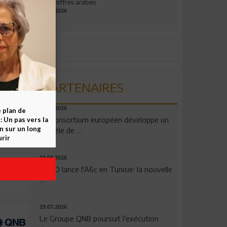
aux chiffres arabes
09.07.2026
PARTENAIRES
06.08.2026
e plan de
Un consortium européen développe un
 Un pas vers la
n sur un long
modèle de ...
rir
04.08.2026
OPPO lance l'A6c en Tunisie: la nouvelle
...
29.07.2026
Le Groupe QNB poursuit l’exécution