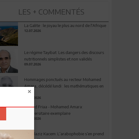
LES + COMMENTÉS
La Galite : le joyau le plus au nord de l'Afrique
12.07.2026
Le régime Tayibat: Les dangers des discours
nutritionnels simplistes et non validés
09.07.2026
Hommages ponctués au recteur Mohamed
Amara, décédé lundi : les mathématiques en
deuil
03.08.2026
Ahmed Friaa - Mohamed Amara:
l’Universitaire exemplaire
04.08.2026
Abdelaziz Kacem: L’arabophobie s’en prend