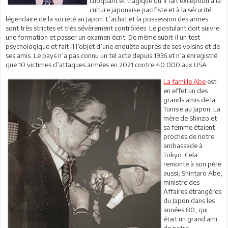
choquant et tragique qu’il fait exception à la
culture japonaise pacifiste et à la sécurité
légendaire de la société au Japon. L’achat et la possession des armes
sont très strictes et très sévèrement contrôlées. Le postulant doit suivre
une formation et passer un examen écrit. De même subit-il un test
psychologique et fait-il l’objet d’une enquête auprès de ses voisins et de
ses amis. Le pays n’a pas connu un tel acte depuis 1936 et n’a enregistré
que 10 victimes d’attaques armées en 2021 contre 40 000 aux USA
La famille Abe
est
en effet un des
grands amis de la
Tunisie au Japon. La
mère de Shinzo et
sa femme étaient
proches de notre
ambassade à
Tokyo. Cela
remonte à son père
aussi, Shintaro Abe,
ministre des
Affaires étrangères
du Japon dans les
années 80, qui
était un grand ami
de notre