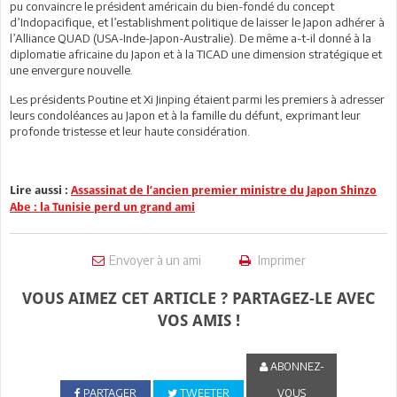
pu convaincre le président américain du bien-fondé du concept
d’Indopacifique, et l’establishment politique de laisser le Japon adhérer à
l’Alliance QUAD (USA-Inde-Japon-Australie). De même a-t-il donné à la
diplomatie africaine du Japon et à la TICAD une dimension stratégique et
une envergure nouvelle.
Les présidents Poutine et Xi Jinping étaient parmi les premiers à adresser
leurs condoléances au Japon et à la famille du défunt, exprimant leur
profonde tristesse et leur haute considération.
Lire aussi :
Assassinat de l’ancien premier ministre du Japon Shinzo
Abe : la Tunisie perd un grand ami
Envoyer à un ami
Imprimer
VOUS AIMEZ CET ARTICLE ? PARTAGEZ-LE AVEC
VOS AMIS !
ABONNEZ-
PARTAGER
TWEETER
VOUS