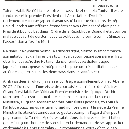
ambassadeur à
Tokyo, Habib Ben Yahia, de notre ambassade et de de la Tunisie. Il est le
fondateur et le premier Président de l’Association d’Amitié
Parlementaire Tunisie-Japon. Il avait visité la Tunisie du temps de Béji
Caïd d Essebsi aux Affaires étrangères et avait été décoré alors par le
Président Bourguiba, dans l’Ordre de la République. Quand il était tombé
malade et avait dû quitter l’activité politique, il a confié son fils Shinzo et
l’association à Yoshiro Mori.
Né dans une dynastie politique aristocratique, Shinzo avait commencé
son initiation aux affaires très tôt. ll avait accompagné son père en Iraq
et en Iran, avec Yoshio Hatano, dans une initiative diplomatique
japonaise courageuse et indépendante, pour une réconciliation et un
arrêt de la guerre entre les deux pays dans les années 80.
Ambassadeur à Tokyo, j’avais rencontré personnellement Shinzo Abe, en
2002, à l’occasion d’une visite de courtoisie du ministre des Affaires
étrangères Habib Ben Yahia au Premier ministre de l’époque, Yoshiro
Mori. Mori était sorti accueillir le ministre Tunisien dans la cour du
Ministère, au grand étonnement des journalistes japonais, toujours à
l’affut de buzz news, venus en grand nombre devant le siège du Premier
Ministre. Ils étaient étonnés par ce geste accompli à l’égard d’un petit
pays comme la Tunisie. Après les salutations chaleureuses, Mori fait un
geste à un jeune homme de son cabinet lui demandant de se rapprocher
et demanda à Habib Ben Yahia « Le reconnaissez-vous ? c’est Shinzo, il