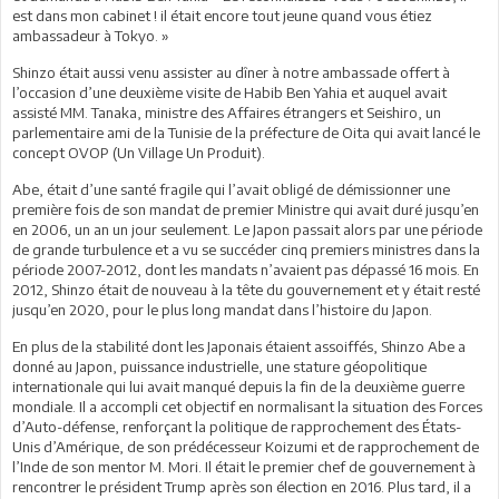
est dans mon cabinet ! il était encore tout jeune quand vous étiez
ambassadeur à Tokyo. »
Shinzo était aussi venu assister au dîner à notre ambassade offert à
l’occasion d’une deuxième visite de Habib Ben Yahia et auquel avait
assisté MM. Tanaka, ministre des Affaires étrangers et Seishiro, un
parlementaire ami de la Tunisie de la préfecture de Oita qui avait lancé le
concept OVOP (Un Village Un Produit).
Abe, était d’une santé fragile qui l’avait obligé de démissionner une
première fois de son mandat de premier Ministre qui avait duré jusqu’en
en 2006, un an un jour seulement. Le Japon passait alors par une période
de grande turbulence et a vu se succéder cinq premiers ministres dans la
période 2007-2012, dont les mandats n’avaient pas dépassé 16 mois. En
2012, Shinzo était de nouveau à la tête du gouvernement et y était resté
jusqu’en 2020, pour le plus long mandat dans l’histoire du Japon.
En plus de la stabilité dont les Japonais étaient assoiffés, Shinzo Abe a
donné au Japon, puissance industrielle, une stature géopolitique
internationale qui lui avait manqué depuis la fin de la deuxième guerre
mondiale. Il a accompli cet objectif en normalisant la situation des Forces
d’Auto-défense, renforçant la politique de rapprochement des États-
Unis d’Amérique, de son prédécesseur Koizumi et de rapprochement de
l’Inde de son mentor M. Mori. Il était le premier chef de gouvernement à
rencontrer le président Trump après son élection en 2016. Plus tard, il a