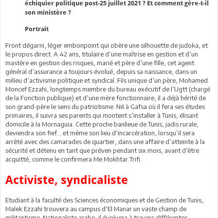
échiquier politique post-25 juillet 2021 ? Et comment gère-t-il
son ministère ?
Portrait
Front dégarni, léger embonpoint qui obère une silhouette de judoka, et
le propos direct. A 42 ans, titulaire d’une maîtrise en gestion et d’un
mastère en gestion des risques, marié et père d’une fille, cet agent
général d’assurance a toujours évolué, depuis sa naissance, dans un
milieu d’activisme politique et syndical. Fils unique d’un père, Mohamed
Moncef Ezzahi, longtemps membre du bureau exécutif de l’Ugtt (chargé
de la Fonction publique) et d’une mère fonctionnaire, il a déjà hérité de
son grand-père le sens du patriotisme. Né à Gafsa où il fera ses études
primaires, il suivra ses parents qui montent s’installer à Tunis, élisant
domicile à la Mornaguia. Cette proche banlieue de Tunis, jadis rurale,
deviendra son fief… et même son lieu d’incarcération, lorsqu’il sera
arrêté avec des camarades de quartier, dans une affaire d’atteinte à la
sécurité et détenu en tant que préven pendant six mois, avant d’être
acquitté, comme le confirmera Me Mokhtar Trifi.
Activiste, syndicaliste
Etudiant à la faculté des Sciences économiques et de Gestion de Tunis,
Malek Ezzahi trouvera au campus d’El Manar un vaste champ de
militantisme. Nationaliste arabe, il évoluera à travers différentes