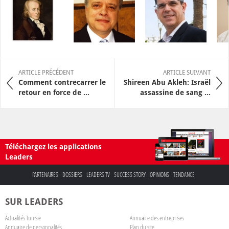
ARTICLE PRÉCÉDENT
ARTICLE SUIVANT
Comment contrecarrer le
Shireen Abu Akleh: Israël
retour en force de ...
assassine de sang ...
Téléchargez les applications
Leaders
PARTENAIRES
DOSSIERS
LEADERS TV
SUCCESS STORY
OPINIONS
TENDANCE
SUR LEADERS
Actualités Tunisie
Annuaire des entreprises
Annuaire de personnalités
Plan du site