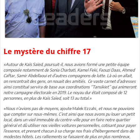
Le mystère du chiffre 17
«Autour de Kaïs Saïed, poursuit-il, nous avions formé une petite équipe
composée notamment de Sonia Charbati, Kamel Feki, Faouzi Daas, Ahmed
Caftar, Samir Abdellaoui et d’autres compagnons de lutte. Là où on allait,
on rencontrait des gens, on nouait des amitiés. Ce vaste carnet d’adresses
ainsi constitué servira de base aux coordinations ‘’Tansikiet’’ qui animeront
notre campagne électorale en 2019. Le noyau dur était composé de 12
personnes, en plus de Kaïs Saïed, soit 13 au total.»
«Nous n’avions pas de moyens,
ajoute Malek Ezzahi,
et nous ne pouvions
que compter sur nous-mêmes. C’est ainsi que nous avons pu louer un petit
local, dans un vieil immeuble du centre-ville pour en faire notre quartier
général et dû utiliser nos vieilles voitures personnelles, cotisant pour payer
l’essence, et prenant chacun à sa charge nos frais d’hébergement dans de
modestes hôtels. Les ralliements se faisaient de plus en plus nombreux,