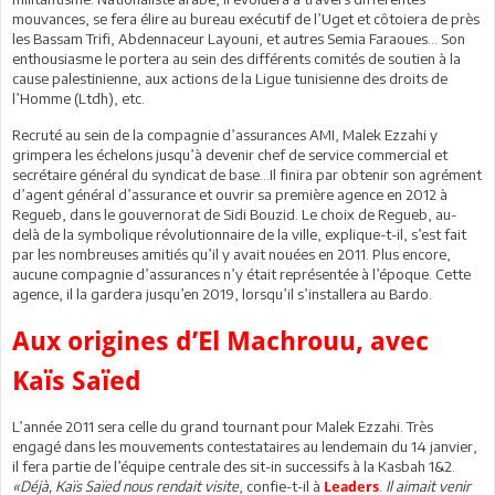
mouvances, se fera élire au bureau exécutif de l’Uget et côtoiera de près
les Bassam Trifi, Abdennaceur Layouni, et autres Semia Faraoues… Son
enthousiasme le portera au sein des différents comités de soutien à la
cause palestinienne, aux actions de la Ligue tunisienne des droits de
l’Homme (Ltdh), etc.
Recruté au sein de la compagnie d’assurances AMI, Malek Ezzahi y
grimpera les échelons jusqu’à devenir chef de service commercial et
secrétaire général du syndicat de base…Il finira par obtenir son agrément
d’agent général d’assurance et ouvrir sa première agence en 2012 à
Regueb, dans le gouvernorat de Sidi Bouzid. Le choix de Regueb, au-
delà de la symbolique révolutionnaire de la ville, explique-t-il, s’est fait
par les nombreuses amitiés qu’il y avait nouées en 2011. Plus encore,
aucune compagnie d’assurances n’y était représentée à l’époque. Cette
agence, il la gardera jusqu’en 2019, lorsqu’il s’installera au Bardo.
Aux origines d’El Machrouu, avec
Kaïs Saïed
L’année 2011 sera celle du grand tournant pour Malek Ezzahi. Très
engagé dans les mouvements contestataires au lendemain du 14 janvier,
il fera partie de l’équipe centrale des sit-in successifs à la Kasbah 1&2.
«Déjà, Kaïs Saïed nous rendait visite
, confie-t-il à
.
Il aimait venir
Leaders