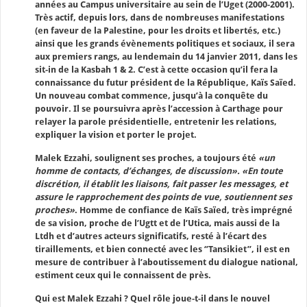
années au Campus universitaire au sein de l’Uget (2000-2001).
Très actif, depuis lors, dans de nombreuses manifestations
(en faveur de la Palestine, pour les droits et libertés, etc.)
ainsi que les grands évènements politiques et sociaux, il sera
aux premiers rangs, au lendemain du 14 janvier 2011, dans les
sit-in de la Kasbah 1 & 2. C’est à cette occasion qu’il fera la
connaissance du futur président de la République, Kaïs Saïed.
Un nouveau combat commence, jusqu’à la conquête du
pouvoir. Il se poursuivra après l’accession à Carthage pour
relayer la parole présidentielle, entretenir les relations,
expliquer la vision et porter le projet.
Malek Ezzahi, soulignent ses proches, a toujours été
«un
homme de contacts, d’échanges, de discussion». «En toute
discrétion, il établit les liaisons, fait passer les messages, et
assure le rapprochement des points de vue, soutiennent ses
proches»
. Homme de confiance de Kaïs Saïed, très imprégné
de sa vision, proche de l’Ugtt et de l’Utica, mais aussi de la
Ltdh et d’autres acteurs significatifs, resté à l’écart des
tiraillements, et bien connecté avec les ‘’Tansikiet’’, il est en
mesure de contribuer à l’aboutissement du dialogue national,
estiment ceux qui le connaissent de près.
Qui est Malek Ezzahi ? Quel rôle joue-t-il dans le nouvel