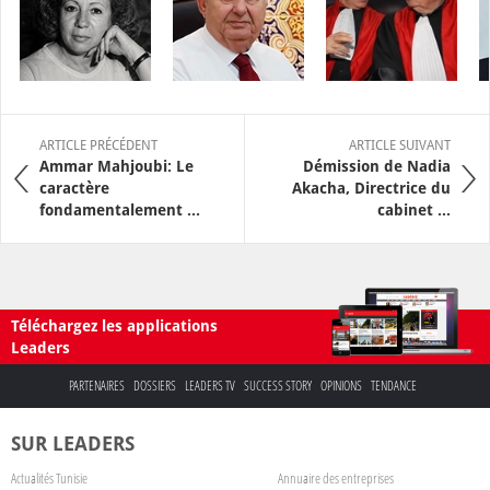
ARTICLE PRÉCÉDENT
ARTICLE SUIVANT
Ammar Mahjoubi: Le
Démission de Nadia
caractère
Akacha, Directrice du
fondamentalement ...
cabinet ...
Téléchargez les applications
Leaders
PARTENAIRES
DOSSIERS
LEADERS TV
SUCCESS STORY
OPINIONS
TENDANCE
SUR LEADERS
Actualités Tunisie
Annuaire des entreprises