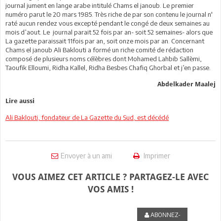
journal jument en lange arabe intitulé Chams el janoub. Le premier
numéro parut le 20 mars 1985. Très riche de par son contenu le journal n'
raté aucun rendez vous excepté pendant le congé de deux semaines au
mois d’aout. Le journal parait 52 fois par an- soit 52 semaines- alors que
La gazette paraissait 11fois par an, soit onze mois par an. Concernant
Chams el janoub Ali Baklouti a formé un riche comité de rédaction
composé de plusieurs noms célèbres dont Mohamed Lahbib Sallèmi,
Taoufik Elloumi, Ridha Kallel, Ridha Besbes Chafiq Ghorbal et j’en passe.
Abdelkader Maalej
Lire aussi
Ali Baklouti, fondateur de La Gazette du Sud, est décédé
Envoyer à un ami
Imprimer
VOUS AIMEZ CET ARTICLE ? PARTAGEZ-LE AVEC
VOS AMIS !
ABONNEZ-