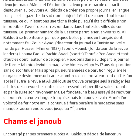
deux journaux Alâmal et l’Action (tous deux porte-parole du parti
destourien au pouvoir) Ali décida de créer son propre journal en langue
française La gazette du sud dont l’objectif était de couvrir tout le sud
tunisien, ce qui n’était pas une tâche facile puisqu’il était difficile sinon
impossible d’avoir des correspondants dans toutes les villes du sud
tunisien. Le premier numéro de la Gazette parut le 1er janvier 1975. Ali
Baklouti se fit entourer par quelques belles plumes en français dont
notamment feu Zouhir Ayadi (directeur du journal La Tunisie nouvelle
fondé par Hussein Mhiri en 1927) Taoufk Hbaieb (fondateur de la revue
leaders) Hsouna Faouzi Rachid Ayadi (sports) Taoufik Ben Ayed et tant
d’autres dont l’auteur de ce papier. Hebdomadaire au départ le journal
de forme tabloîd devint un magazine bimensuel après 17 ans de parution
sans discontinuer Mais après plusieurs années de parution régulière le
magazine devint mensuel car les nombreux collaborateurs ont quitté l’un
après l’autre la revue et Ali Baklouti se trouva presque seul à rédiger les
articles de la revue. Le contenu s’en ressentit et perdit sa valeur d’antan
et par la suite son rayonnement. Le fondateur a beau essayé de recruter
un bon rédacteur en langue française mais toujours en vain. Armé d’ne
volonté de fer notre ami a continué à faire paraître le magazine sans
er
manquer aucun rendez vous jusqu’au 1
janvier.
Chams el janoub
Encouragé par ses premiers succès Ali Baklouti décida de lancer un