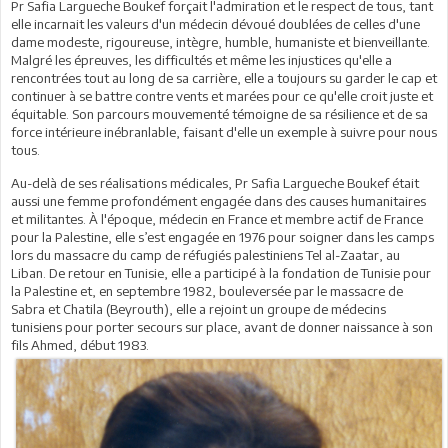
Pr Safia Largueche Boukef forçait l'admiration et le respect de tous, tant
elle incarnait les valeurs d'un médecin dévoué doublées de celles d'une
dame modeste, rigoureuse, intègre, humble, humaniste et bienveillante.
Malgré les épreuves, les difficultés et même les injustices qu'elle a
rencontrées tout au long de sa carrière, elle a toujours su garder le cap et
continuer à se battre contre vents et marées pour ce qu'elle croit juste et
équitable. Son parcours mouvementé témoigne de sa résilience et de sa
force intérieure inébranlable, faisant d'elle un exemple à suivre pour nous
tous.
Au-delà de ses réalisations médicales, Pr Safia Largueche Boukef était
aussi une femme profondément engagée dans des causes humanitaires
et militantes. À l'époque, médecin en France et membre actif de France
pour la Palestine, elle s’est engagée en 1976 pour soigner dans les camps
lors du massacre du camp de réfugiés palestiniens Tel al-Zaatar, au
Liban. De retour en Tunisie, elle a participé à la fondation de Tunisie pour
la Palestine et, en septembre 1982, bouleversée par le massacre de
Sabra et Chatila (Beyrouth), elle a rejoint un groupe de médecins
tunisiens pour porter secours sur place, avant de donner naissance à son
fils Ahmed, début 1983.