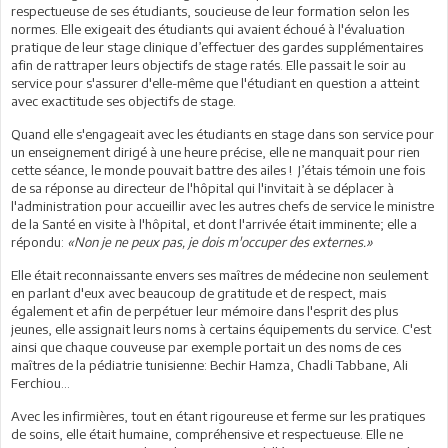
respectueuse de ses étudiants, soucieuse de leur formation selon les
normes. Elle exigeait des étudiants qui avaient échoué à l'évaluation
pratique de leur stage clinique d’effectuer des gardes supplémentaires
afin de rattraper leurs objectifs de stage ratés. Elle passait le soir au
service pour s'assurer d'elle-même que l'étudiant en question a atteint
avec exactitude ses objectifs de stage.
Quand elle s'engageait avec les étudiants en stage dans son service pour
un enseignement dirigé à une heure précise, elle ne manquait pour rien
cette séance, le monde pouvait battre des ailes ! J’étais témoin une fois
de sa réponse au directeur de l'hôpital qui l'invitait à se déplacer à
l'administration pour accueillir avec les autres chefs de service le ministre
de la Santé en visite à l'hôpital, et dont l'arrivée était imminente; elle a
répondu:
«Non je ne peux pas, je dois m'occuper des externes.»
Elle était reconnaissante envers ses maîtres de médecine non seulement
en parlant d'eux avec beaucoup de gratitude et de respect, mais
également et afin de perpétuer leur mémoire dans l'esprit des plus
jeunes, elle assignait leurs noms à certains équipements du service. C'est
ainsi que chaque couveuse par exemple portait un des noms de ces
maîtres de la pédiatrie tunisienne: Bechir Hamza, Chadli Tabbane, Ali
Ferchiou...
Avec les infirmières, tout en étant rigoureuse et ferme sur les pratiques
de soins, elle était humaine, compréhensive et respectueuse. Elle ne