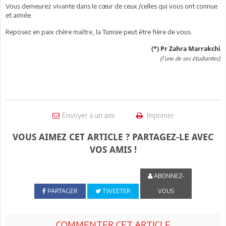
Vous demeurez vivante dans le cœur de ceux /celles qui vous ont connue
et aimée.
Reposez en paix chère maître, la Tunisie peut être fière de vous.
(*) Pr Zahra Marrakchi
(l’une de ses étudiantes)
Envoyer à un ami
Imprimer
VOUS AIMEZ CET ARTICLE ? PARTAGEZ-LE AVEC
VOS AMIS !
ABONNEZ-
PARTAGER
TWEETER
VOUS
COMMENTER CET ARTICLE