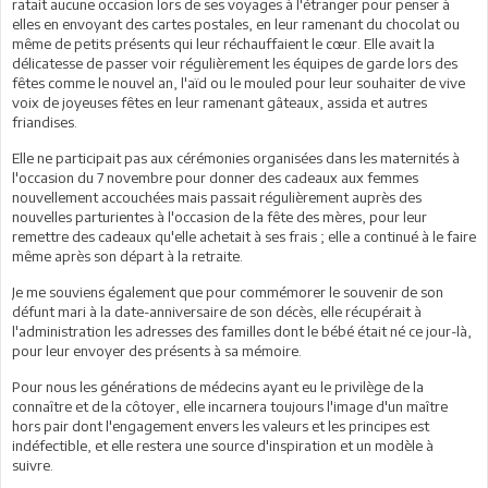
ratait aucune occasion lors de ses voyages à l'étranger pour penser à
elles en envoyant des cartes postales, en leur ramenant du chocolat ou
même de petits présents qui leur réchauffaient le cœur. Elle avait la
délicatesse de passer voir régulièrement les équipes de garde lors des
fêtes comme le nouvel an, l'aïd ou le mouled pour leur souhaiter de vive
voix de joyeuses fêtes en leur ramenant gâteaux, assida et autres
friandises.
Elle ne participait pas aux cérémonies organisées dans les maternités à
l'occasion du 7 novembre pour donner des cadeaux aux femmes
nouvellement accouchées mais passait régulièrement auprès des
nouvelles parturientes à l'occasion de la fête des mères, pour leur
remettre des cadeaux qu'elle achetait à ses frais ; elle a continué à le faire
même après son départ à la retraite.
Je me souviens également que pour commémorer le souvenir de son
défunt mari à la date-anniversaire de son décès, elle récupérait à
l'administration les adresses des familles dont le bébé était né ce jour-là,
pour leur envoyer des présents à sa mémoire.
Pour nous les générations de médecins ayant eu le privilège de la
connaître et de la côtoyer, elle incarnera toujours l'image d'un maître
hors pair dont l'engagement envers les valeurs et les principes est
indéfectible, et elle restera une source d'inspiration et un modèle à
suivre.