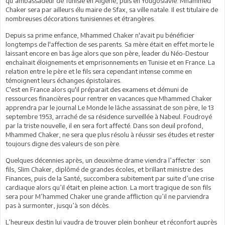
qu’ambassadeur de Tunisie en Algérie, puis en Yougoslavie. Mhammed
Chaker sera par ailleurs élu maire de Sfax, sa ville natale. Il est titulaire de
nombreuses décorations tunisiennes et étrangères.
Depuis sa prime enfance, Mhammed Chaker n'avait pu bénéficier
longtemps de l'affection de ses parents. Sa mère était en effet morte le
laissant encore en bas âge alors que son père, leader du Néo-Destour
enchaînait éloignements et emprisonnements en Tunisie et en France. La
relation entre le père et le fils sera cependant intense comme en
témoignent leurs échanges épistolaires.
C'est en France alors qu'il préparait des examens et démuni de
ressources financières pour rentrer en vacances que Mhammed Chaker
apprendra par le journal Le Monde le lâche assassinat de son père, le 13
septembre 1953, arraché de sa résidence surveillée à Nabeul. Foudroyé
par la triste nouvelle, il en sera fort affecté. Dans son deuil profond,
Mhammed Chaker, ne sera que plus résolu à réussir ses études et rester
toujours digne des valeurs de son père.
Quelques décennies après, un deuxième drame viendra l’affecter : son
fils, Slim Chaker, diplômé de grandes écoles, et brillant ministre des
Finances, puis de la Santé, succombera subitement par suite d’une crise
cardiaque alors qu’il était en pleine action. La mort tragique de son fils
sera pour M’hammed Chaker une grande affliction qu’il ne parviendra
pas à surmonter, jusqu’à son décès.
L’heureux destin lui vaudra de trouver plein bonheur et réconfort auprès