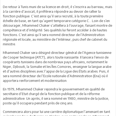
De retour à Tunis muni de sa licence en droit, il s’inscrira au barreau, mais
à la carrière d’avocat, il préférera répondre au devoir de rallier la
fonction publique. C’est ainsi qu’il sera recruté, à la toute première
échelle de base, en tant qu’agent temporaire catégorie C… Loin de s’en
décourager, Mhammed Chaker s’attellera à l’ouvrage, faisant montre de
compétence et d’intégrité. Ses qualités lui feront accéder à de hautes
fonctions. C’est ainsi qu’il sera nommé directeur de l’Administration
régionale et locale, au ministère de l’Intérieur, puis chef de cabinet du
ministre.
Mhammed Chaker sera désigné directeur général de l’Agence tunisienne
de Cooper technique (ATCT), alors toute naissante. Il lancera l’envoi de
coopérants tunisiens dans de nombreux pays africains, notamment le
Niger, Djibouti, la Somalie et les Îles Comores, enseigner la langue arabe
et d’autres disciplines avec l’appui de la Ligue des États arabes. Puis, il
sera nommé directeur de l’Ecole nationale d’Administration (Ena) où il
apportera renforcement et modernisation.
En 1979, Mhammed Chaker rejoindra le gouvernement en qualité de
secrétaire d’Etat chargé de la fonction publique et de la réforme
administrative. Un après, il sera nommé en 1980, ministre de la Justice,
poste qu’il occupera pendant près de cinq ans.
Commencera alors pour lui une carrière diplomatique l’amenant en tant