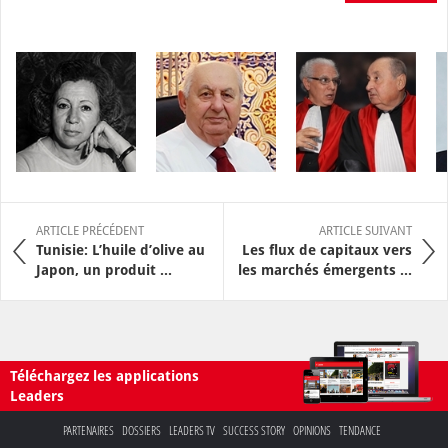
ARTICLE PRÉCÉDENT
ARTICLE SUIVANT
Tunisie: L’huile d’olive au
Les flux de capitaux vers
Japon, un produit ...
les marchés émergents ...
Téléchargez les applications
Leaders
PARTENAIRES
DOSSIERS
LEADERS TV
SUCCESS STORY
OPINIONS
TENDANCE