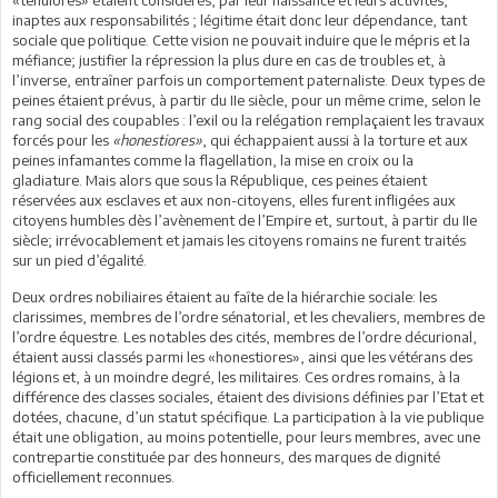
«tenuiores» étaient considérés, par leur naissance et leurs activités,
inaptes aux responsabilités ; légitime était donc leur dépendance, tant
sociale que politique. Cette vision ne pouvait induire que le mépris et la
méfiance; justifier la répression la plus dure en cas de troubles et, à
l’inverse, entraîner parfois un comportement paternaliste. Deux types de
peines étaient prévus, à partir du IIe siècle, pour un même crime, selon le
rang social des coupables : l’exil ou la relégation remplaçaient les travaux
forcés pour les
«honestiores»
, qui échappaient aussi à la torture et aux
peines infamantes comme la flagellation, la mise en croix ou la
gladiature. Mais alors que sous la République, ces peines étaient
réservées aux esclaves et aux non-citoyens, elles furent infligées aux
citoyens humbles dès l’avènement de l’Empire et, surtout, à partir du IIe
siècle; irrévocablement et jamais les citoyens romains ne furent traités
sur un pied d’égalité.
Deux ordres nobiliaires étaient au faîte de la hiérarchie sociale: les
clarissimes, membres de l’ordre sénatorial, et les chevaliers, membres de
l’ordre équestre. Les notables des cités, membres de l’ordre décurional,
étaient aussi classés parmi les «honestiores», ainsi que les vétérans des
légions et, à un moindre degré, les militaires. Ces ordres romains, à la
différence des classes sociales, étaient des divisions définies par l’Etat et
dotées, chacune, d’un statut spécifique. La participation à la vie publique
était une obligation, au moins potentielle, pour leurs membres, avec une
contrepartie constituée par des honneurs, des marques de dignité
officiellement reconnues.