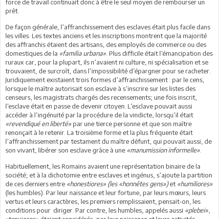
force de travail continuait donc à être le seul moyen de rembourser un
prêt.
De façon générale, l’affranchissement des esclaves était plus facile dans
les villes. Les textes anciens et les inscriptions montrent que la majorité
des affranchis étaient des artisans, des employés de commerce ou des
domestiques de la
«familia urbana»
. Plus difficile était l’émancipation des
ruraux car, pour la plupart, ils n’avaient ni culture, ni spécialisation et se
trouvaient, de surcroît, dans l’impossibilité d’épargner pour se racheter.
Juridiquement existaient trois formes d’affranchissement : par le cens,
lorsque le maître autorisait son esclave à s’inscrire sur les listes des
censeurs, les magistrats chargés des recensements; une fois inscrit,
l’esclave était en passe de devenir citoyen. L’esclave pouvait aussi
accéder à l’ingénuité par la procédure de la vindicte, lorsqu’il était
«revendiqué en liberté»
par une tierce personne et que son maître
renonçait à le retenir. La troisième forme et la plus fréquente était
l’affranchissement par testament du maître défunt, qui pouvait aussi, de
son vivant, libérer son esclave grâce à une
«manumission informelle»
.
Habituellement, les Romains avaient une représentation binaire de la
société; et à la dichotomie entre esclaves et ingénus, s’ajoute la partition
de ces derniers entre
«honestiores» (les «honnêtes gens»)
et
«humiliores»
(les humbles). Par leur naissance et leur fortune, par leurs mœurs, leurs
vertus et leurs caractères, les premiers remplissaient, pensait-on, les
conditions pour diriger. Par contre, les humbles, appelés aussi
«plebei»
,