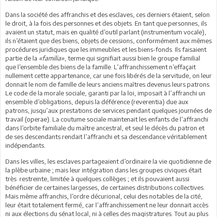
Dans la société des affranchis et des esclaves, ces derniers étaient, selon
le droit, à la fois des personnes et des objets. En tant que personnes, ils
avaient un statut, mais en qualité d’outil parlant (instrumentum vocale),
ils n’étaient que des biens, objets de cessions, conformément aux mêmes
procédures juridiques que les immeubles et les biens-fonds. Ils faisaient
partie de la
«familia»
, terme qui signifiait aussi bien le groupe familial
que l’ensemble des biens de la famille. L’affranchissement n’effaçait
nullement cette appartenance, car une fois libérés de la servitude, on leur
donnait le nom de famille de leurs anciens maîtres devenus leurs patrons.
Le code de la morale sociale, garanti par la loi, imposait à l’affranchi un
ensemble d’obligations, depuis la déférence (reverentia) due aux
patrons, jusqu’aux prestations de services pendant quelques journées de
travail (operae). La coutume sociale maintenait les enfants de l’affranchi
dans l’orbite familiale du maître ancestral, et seul le décès du patron et
de ses descendants rendait l’affranchi et sa descendance véritablement
indépendants.
Dans les villes, les esclaves partageaient d’ordinaire la vie quotidienne de
la plèbe urbaine ; mais leur intégration dans les groupes civiques était
très restreinte, limitée à quelques collèges ; et ils pouvaient aussi
bénéficier de certaines largesses, de certaines distributions collectives.
Mais même affranchis, l’ordre décurional, celui des notables de la cité,
leur était totalement fermé, car l’affranchissement ne leur donnait accès
ni aux élections du sénat local, ni à celles des magistratures. Tout au plus