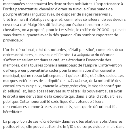
mentionnées concernaient les deux ordres nobiliaires. L’appartenance à
l’ordre permettait au chevalier d’orner sa tunique d’une bande de
pourpre étroite (angusticlave), de disposer de sièges réservés au
théâtre, mais il n’était pas dispensé, comme les sénateurs, de ses devoirs
envers sa cité. Malgré les difficultés pour évaluer le nombre des
chevaliers, on a proposé, pour le I er siècle, le chiffre de 20000, qui avait
sans doute augmenté avec la désignation d’un nombre important de
provinciaux.
L’ordre décurional, celui des notables, n’était pas situé, comme les deux
ordres nobiliaires, au niveau de l’Empire. La
«dignitas»
du décurion
s’affirmait seulement dans sa cité, et s’étendait à l’ensemble des
membres, dans tous les conseils municipaux de l’Empire. L’intervention
de l’empereur pouvait intercéder pour la nomination d’un conseiller
municipal, qui ne ressortait cependant qu’aux cités, et à elles seules. Les
marques extérieures de la dignité des
«décurions»
, de la notabilité des
conseillers municipaux, étaient la
«toge prétexte»
, le siège honorifique
(bisellium), et, les places réservées au théâtre ; ils pouvaient aussi avoir
le droit à une dérivation de la conduite qui, dans la cité, distribuait l’eau
publique. Cette honorabilité spécifique était étendue à leurs
descendances comme à leurs ascendants, sans que le décurionat fût
héréditaire.
La proportion de ces
«honetiores»
dans les cités était variable. Dans les
petites villes, elle pouvait atteindre le 1/10 e du corps civique ; mais dans