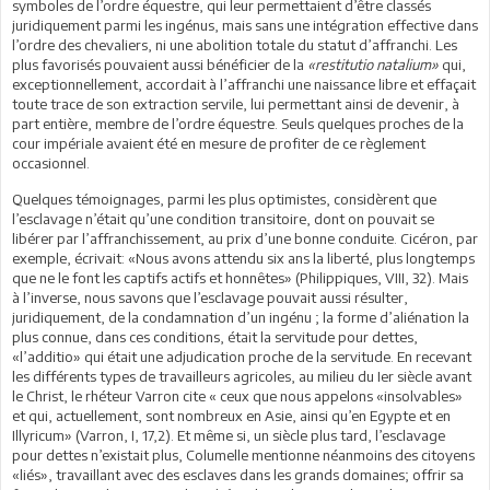
symboles de l’ordre équestre, qui leur permettaient d’être classés
juridiquement parmi les ingénus, mais sans une intégration effective dans
l’ordre des chevaliers, ni une abolition totale du statut d’affranchi. Les
plus favorisés pouvaient aussi bénéficier de la
«restitutio natalium»
qui,
exceptionnellement, accordait à l’affranchi une naissance libre et effaçait
toute trace de son extraction servile, lui permettant ainsi de devenir, à
part entière, membre de l’ordre équestre. Seuls quelques proches de la
cour impériale avaient été en mesure de profiter de ce règlement
occasionnel.
Quelques témoignages, parmi les plus optimistes, considèrent que
l’esclavage n’était qu’une condition transitoire, dont on pouvait se
libérer par l’affranchissement, au prix d’une bonne conduite. Cicéron, par
exemple, écrivait: «Nous avons attendu six ans la liberté, plus longtemps
que ne le font les captifs actifs et honnêtes» (Philippiques, VIII, 32). Mais
à l’inverse, nous savons que l’esclavage pouvait aussi résulter,
juridiquement, de la condamnation d’un ingénu ; la forme d’aliénation la
plus connue, dans ces conditions, était la servitude pour dettes,
«l’additio» qui était une adjudication proche de la servitude. En recevant
les différents types de travailleurs agricoles, au milieu du Ier siècle avant
le Christ, le rhéteur Varron cite « ceux que nous appelons «insolvables»
et qui, actuellement, sont nombreux en Asie, ainsi qu’en Egypte et en
Illyricum» (Varron, I, 17,2). Et même si, un siècle plus tard, l’esclavage
pour dettes n’existait plus, Columelle mentionne néanmoins des citoyens
«liés», travaillant avec des esclaves dans les grands domaines; offrir sa