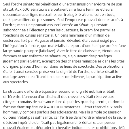
Seul l’ordre sénatorial bénéficiait d’une transmission héréditaire de son
statut. Aux 600 sénateurs s’ajoutaient ainsi leurs femmes et leurs
descendants en ligne masculine, sur trois générations, soit en tout,
quelques milliers de personnes. Seul l’empereur pouvait donner accès à
l’ordre ; mais il ne pouvait assurer l’entrée au Sénat, qui restait
subordonnée à l’élection parmi les questeurs, la première parmi les
fonctions du cursus sénatorial. Un cens minimum d’un million de
sesterces, fixé par Auguste et jamais réévalué, était aussi exigé pour
l’intégration à l’ordre, que matérialisait le port d’une tunique ornée d’une
large bande pourpre (laticlave). Avec le titre de clarissime, étendu aux
femmes et aux enfants des sénateurs, s’ajoutaient des privilèges :
jugement par le Sénat, exemption des charges municipales dans les cités
d’origine, places d’honneur dans les lieux de spectacle. Des prohibitions
étaient aussi censées préserver la dignité de l’ordre, qui interdisait le
mariage avec une affranchie ou une comédienne, la participation active
aux spectacles…
La structure de l’ordre équestre, second en dignité nobiliaire, était
différente. L’anneau d’or distinctif des chevaliers était réservé aux
citoyens romains de naissance libre depuis les grands parents, et dont la
fortune était supérieure à 400 000 sesterces. Il était réservé aux seuls
hommes, y compris parfois des adolescents. Mais la simple possession
du cens n’était pas suffisante, car l’entrée dans l’ordre relevait de la seule
décision impériale et n’était pas légalement héréditaire. L’empereur
pouvait également dégrader le chevalier indigne, et les prohibitions déjà