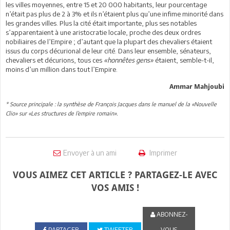
les villes moyennes, entre 15 et 20 000 habitants, leur pourcentage
n’était pas plus de 2 à 3% et ils n’étaient plus qu’une infime minorité dans
les grandes villes. Plus la cité était importante, plus ses notables
s’apparentaient à une aristocratie locale, proche des deux ordres
nobiliaires de l’Empire ; d’autant que la plupart des chevaliers étaient
issus du corps décurional de leur cité. Dans leur ensemble, sénateurs,
chevaliers et décurions, tous ces
«honnêtes gens»
étaient, semble-t-il,
moins d’un million dans tout l’Empire.
Ammar Mahjoubi
* Source principale : la synthèse de François Jacques dans le manuel de la «Nouvelle
Clio» sur «Les structures de l’empire romain».
Envoyer à un ami
Imprimer
VOUS AIMEZ CET ARTICLE ? PARTAGEZ-LE AVEC
VOS AMIS !
ABONNEZ-
PARTAGER
TWEETER
VOUS