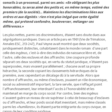
conseils à un proconsul, parmi ses amis:
«En obligeant les plus
honorables, tu seras aimé des petits et, en même temps, estimé des
premiers (de la société)… Maintiens les discriminations liées aux
ordres et aux dignités : rien n’est plus inégal que cette égalité
même, qui prétend confondre, bouleverser, mélanger ces
différences.»
Les plus nettes, parmi ces discriminations, étaient sans doute dues aux
ségrégations juridiques. Dans un article paru en 1961 (Vie de Trimalcion,
Annales ESC, 213-247), Paul Veyne avait montré que deux sociétés,
juridiquement distinctes, cohabitaient dans le monde romain: d’une part
celle des ingénus, c’est-à-dire des individus de naissance libre et, de
l’autre, celle des esclaves et des affranchis. Une coupure profonde
séparait ces deux sociétés qui, en vertu du statut juridique, n’étaient pas
superposées, mais vivaient parallèlement ; chacune avait sa propre
hiérarchie, la seconde copiant les classements hiérarchiques de la
première, avec cependant un décalage dû à la servitude. Alors que
nombre d’affranchis, ou même d’esclaves, jouaient un rôle économique,
social ou administratif important, la tare servile, que n’effaçait point
l’affranchissement, leur interdisait l’accès à l’honorabilité et les
maintenait en marge du corps social. Par contre, bien des ingénus
n’avaient guère un niveau de vie supérieur à celui de beaucoup d’esclaves
ou d’affranchis, et leur poids social était inexistant, mais même classés
parmi les
«humiliores»
, ils étaient partie intégrante du corps civique, en
raison de leur condition juridique.