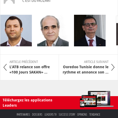
C EST DU MOZART
ARTICLE PRÉCÉDENT
ARTICLE SUIVANT
L’ATB relance son offre
Ooredoo Tunisie donne le
«100 Jours SAKAN» ...
rythme et annonce son ...
Téléchargez les applications
Leaders
PARTENAIRES
DOSSIERS
LEADERS TV
SUCCESS STORY
OPINIONS
TENDANCE