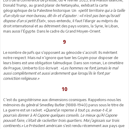
Donald Trump, au grand plaisir de Netanyahu, exhibait la carte
géographique de la Palestine historique. Un
«petit territoire qui a la taille
d’un stylo sur mon bureau, dit-il» et d’ajouter : «il n’est pas bon qu’Israël
dispose d’un si petit État»
, sous-entendu, il faut l’élargir au mépris du
droit international et au détriment des pays voisins, la Syrie, le Liban,
mais aussi l’Égypte. Dans le cadre du Grand Moyen-Orient.
9
Le nombre de juifs qui s’opposent au génocide s’accroît. Ils méritent
notre respect. Mais nul n’ignore que tuer les Goyim pour disposer de
leurs biens est une obligation talmudique. Dans son roman, Le cimetière
de Prague, Umberto Eco écrivait :
«Les hommes ne font jamais le mal
aussi complètement et aussi ardemment que lorsqu’ils le font par
conviction religieuse.»
10
C’est du gangstérisme aux dimensions cosmiques. Rappelons-nous les
mémoires du général Smedley Butler (1888-1940) parus sous le titre de
La guerre est un racket.
«Quand je repense à tout ça, avoue-t-il, je
pourrais donner à Al Capone quelques conseils. Le mieux qu’Al Capone
pouvait faire, c’était de racketter trois quartiers. Moi j’agissais sur trois
continents.»
Le Président américain s’est rendu récemment aux pays que