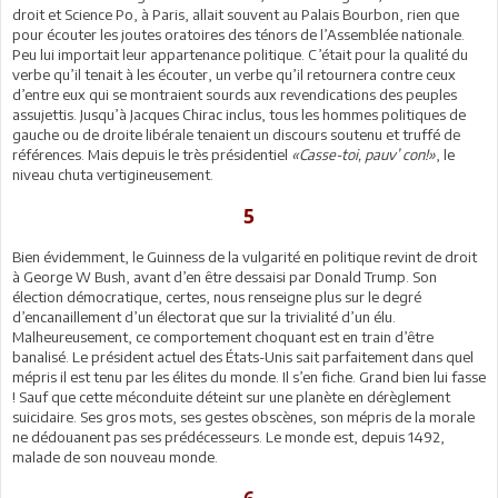
droit et Science Po, à Paris, allait souvent au Palais Bourbon, rien que
pour écouter les joutes oratoires des ténors de l’Assemblée nationale.
Peu lui importait leur appartenance politique. C’était pour la qualité du
verbe qu’il tenait à les écouter, un verbe qu’il retournera contre ceux
d’entre eux qui se montraient sourds aux revendications des peuples
assujettis. Jusqu’à Jacques Chirac inclus, tous les hommes politiques de
gauche ou de droite libérale tenaient un discours soutenu et truffé de
références. Mais depuis le très présidentiel
«Casse-toi, pauv’ con!»
, le
niveau chuta vertigineusement.
5
Bien évidemment, le Guinness de la vulgarité en politique revint de droit
à George W Bush, avant d’en être dessaisi par Donald Trump. Son
élection démocratique, certes, nous renseigne plus sur le degré
d’encanaillement d’un électorat que sur la trivialité d’un élu.
Malheureusement, ce comportement choquant est en train d’être
banalisé. Le président actuel des États-Unis sait parfaitement dans quel
mépris il est tenu par les élites du monde. Il s’en fiche. Grand bien lui fasse
! Sauf que cette méconduite déteint sur une planète en dérèglement
suicidaire. Ses gros mots, ses gestes obscènes, son mépris de la morale
ne dédouanent pas ses prédécesseurs. Le monde est, depuis 1492,
malade de son nouveau monde.