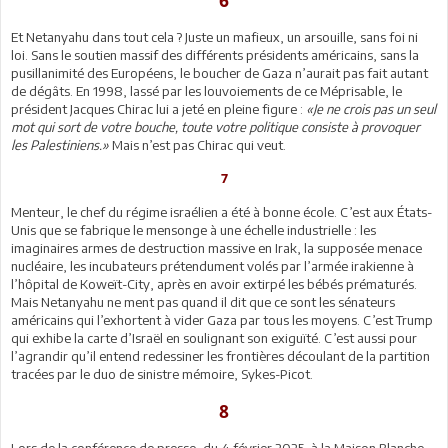
6
Et Netanyahu dans tout cela ? Juste un mafieux, un arsouille, sans foi ni
loi. Sans le soutien massif des différents présidents américains, sans la
pusillanimité des Européens, le boucher de Gaza n’aurait pas fait autant
de dégâts. En 1998, lassé par les louvoiements de ce Méprisable, le
président Jacques Chirac lui a jeté en pleine figure :
«Je ne crois pas un seul
mot qui sort de votre bouche, toute votre politique consiste à provoquer
les Palestiniens.»
Mais n’est pas Chirac qui veut.
7
Menteur, le chef du régime israélien a été à bonne école. C’est aux États-
Unis que se fabrique le mensonge à une échelle industrielle : les
imaginaires armes de destruction massive en Irak, la supposée menace
nucléaire, les incubateurs prétendument volés par l’armée irakienne à
l’hôpital de Koweït-City, après en avoir extirpé les bébés prématurés.
Mais Netanyahu ne ment pas quand il dit que ce sont les sénateurs
américains qui l’exhortent à vider Gaza par tous les moyens. C’est Trump
qui exhibe la carte d’Israël en soulignant son exiguïté. C’est aussi pour
l’agrandir qu’il entend redessiner les frontières découlant de la partition
tracées par le duo de sinistre mémoire, Sykes-Picot.
8
Lors de la conférence de presse, du 4 février 2025, à la Maison Blanche,