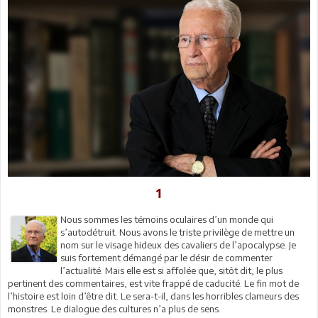
1
Nous sommes les témoins oculaires d’un monde qui
s’autodétruit. Nous avons le triste privilège de mettre un
nom sur le visage hideux des cavaliers de l’apocalypse. Je
suis fortement démangé par le désir de commenter
l’actualité. Mais elle est si affolée que, sitôt dit, le plus
pertinent des commentaires, est vite frappé de caducité. Le fin mot de
l’histoire est loin d’être dit. Le sera-t-il, dans les horribles clameurs des
monstres. Le dialogue des cultures n’a plus de sens.