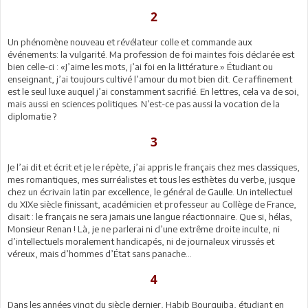
2
Un phénomène nouveau et révélateur colle et commande aux
événements: la vulgarité. Ma profession de foi maintes fois déclarée est
bien celle-ci : «J’aime les mots, j’ai foi en la littérature.» Étudiant ou
enseignant, j’ai toujours cultivé l’amour du mot bien dit. Ce raffinement
est le seul luxe auquel j’ai constamment sacrifié. En lettres, cela va de soi,
mais aussi en sciences politiques. N’est-ce pas aussi la vocation de la
diplomatie ?
3
Je l’ai dit et écrit et je le répète, j’ai appris le français chez mes classiques,
mes romantiques, mes surréalistes et tous les esthètes du verbe, jusque
chez un écrivain latin par excellence, le général de Gaulle. Un intellectuel
du XIXe siècle finissant, académicien et professeur au Collège de France,
disait : le français ne sera jamais une langue réactionnaire. Que si, hélas,
Monsieur Renan ! Là, je ne parlerai ni d’une extrême droite inculte, ni
d’intellectuels moralement handicapés, ni de journaleux virussés et
véreux, mais d’hommes d’État sans panache…
4
Dans les années vingt du siècle dernier, Habib Bourguiba, étudiant en