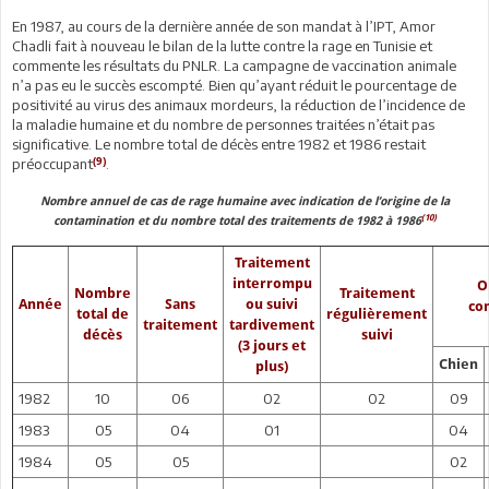
En 1987, au cours de la dernière année de son mandat à l’IPT, Amor
Chadli fait à nouveau le bilan de la lutte contre la rage en Tunisie et
commente les résultats du PNLR. La campagne de vaccination animale
n’a pas eu le succès escompté. Bien qu’ayant réduit le pourcentage de
positivité au virus des animaux mordeurs, la réduction de l’incidence de
la maladie humaine et du nombre de personnes traitées n’était pas
significative. Le nombre total de décès entre 1982 et 1986 restait
(9)
préoccupant
.
Nombre annuel de cas de rage humaine avec indication de l’origine de la
(10)
contamination et du nombre total des traitements de 1982 à 1986
Traitement
interrompu
O
Nombre
Traitement
Année
Sans
ou suivi
co
total de
régulièrement
traitement
tardivement
décès
suivi
(3 jours et
Chien
plus)
1982
10
06
02
02
09
1983
05
04
01
04
1984
05
05
02