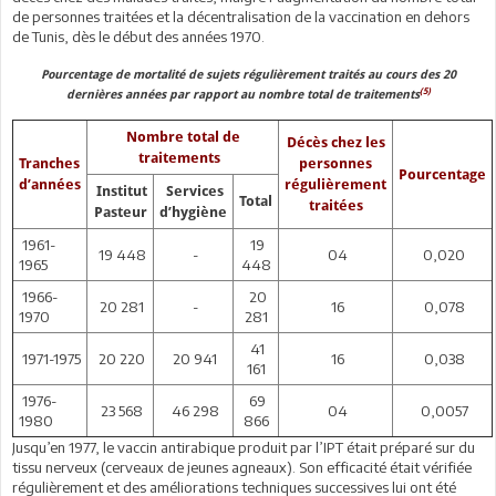
de personnes traitées et la décentralisation de la vaccination en dehors
de Tunis, dès le début des années 1970.
Pourcentage de mortalité de sujets régulièrement traités au cours des 20
(5)
dernières années par rapport au nombre total de traitements
Nombre total de
Décès chez les
traitements
Tranches
personnes
Pourcentage
d’années
régulièrement
Institut
Services
Total
traitées
Pasteur
d’hygiène
1961-
19
19 448
-
04
0,020
1965
448
1966-
20
20 281
-
16
0,078
1970
281
41
1971-1975
20 220
20 941
16
0,038
161
1976-
69
23 568
46 298
04
0,0057
1980
866
Jusqu’en 1977, le vaccin antirabique produit par l’IPT était préparé sur du
tissu nerveux (cerveaux de jeunes agneaux). Son efficacité était vérifiée
régulièrement et des améliorations techniques successives lui ont été