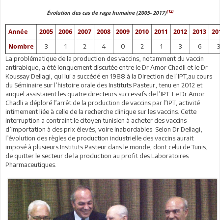
(12)
Évolution des cas de rage humaine (2005- 2017)
Année
2005
2006
2007
2008
2009
2010
2011
2012
2013
20
3
1
2
4
0
2
1
3
6
3
Nombre
La problématique de la production des vaccins, notamment du vaccin
antirabique, a été longuement discutée entre le Dr Amor Chadli et le Dr
Koussay Dellagi, qui lui a succédé en 1988 à la Direction de l’IPT,au cours
du Séminaire sur l’histoire orale des Instituts Pasteur, tenu en 2012 et
auquel assistaient les quatre directeurs successifs de l’IPT. Le Dr Amor
Chadli a déploré l’arrêt de la production de vaccins par l’IPT, activité
intimement liée à celle de la recherche clinique sur les vaccins. Cette
interruption a contraint le citoyen tunisien à acheter des vaccins
d’importation à des prix élevés, voire inabordables. Selon Dr Dellagi,
l’évolution des règles de production industrielle des vaccins aurait
imposé à plusieurs Instituts Pasteur dans le monde, dont celui de Tunis,
de quitter le secteur de la production au profit des Laboratoires
Pharmaceutiques.