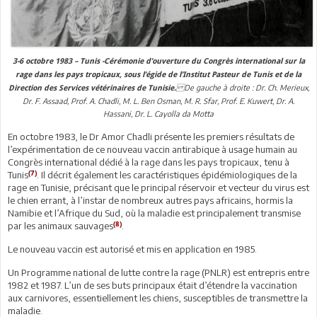
3-6 octobre 1983 – Tunis -Cérémonie d’ouverture du Congrès international sur la
rage dans les pays tropicaux, sous l’égide de l’Institut Pasteur de Tunis et de la
De gauche à droite : Dr. Ch. Merieux,
Direction des Services vétérinaires de Tunisie.
Dr. F. Assaad, Prof. A. Chadli, M. L. Ben Osman, M. R. Sfar, Prof. E. Kuwert, Dr. A.
Hassani, Dr. L. Cayolla da Motta
En octobre 1983, le Dr Amor Chadli présente les premiers résultats de
l’expérimentation de ce nouveau vaccin antirabique à usage humain au
Congrès international dédié à la rage dans les pays tropicaux, tenu à
(7)
Tunis
. Il décrit également les caractéristiques épidémiologiques de la
rage en Tunisie, précisant que le principal réservoir et vecteur du virus est
le chien errant, à l’instar de nombreux autres pays africains, hormis la
Namibie et l’Afrique du Sud, où la maladie est principalement transmise
(8)
par les animaux sauvages
.
Le nouveau vaccin est autorisé et mis en application en 1985.
Un Programme national de lutte contre la rage (PNLR) est entrepris entre
1982 et 1987. L’un de ses buts principaux était d’étendre la vaccination
aux carnivores, essentiellement les chiens, susceptibles de transmettre la
maladie.