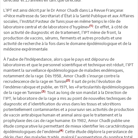
directeur et 25 années en tant que directeur.
L’IPT est ainsi décrit par le Dr Amor Chadli dans La Revue Française:
«Pièce maîtresse du Secrétariat d’État à la Santé Publique et aux Affaires
sociales, l’Institut Pasteur de Tunis joue en même temps le rôle de
(1)
laboratoire central et de laboratoire d’hygiène»
. En effet, à côté de
son activité de diagnostic et de traitement, l’IPT mène de front, la
production de vaccins, sérums, ferments et autres produits et une
activité de recherche à la fois dans le domaine épidémiologique et de la
médecine expérimentale.
À l'aube de l'Indépendance, alors que le pays est dépourvu de
laboratoires et que le personnel scientifique et technique est réduit, l’IPT
maintient la surveillance épidémiologique de maladies endémiques,
notamment de la rage. Dès 1958, Amor Chadli s’insurge contre la
(2)
recrudescence de la rage en Tunisie
. Il suit de près l’évolution de
l’endémie rabique et publie, en 1971, les «Particularités épidémiologiques
(3)
de la rage en Tunisie»
. Tout au long de son mandat à la Direction de
l’IPT, le laboratoire de la rage a mis au point de nouvelles techniques de
diagnostic et d’identification du virus dans les tissus et sécrétions
potentiellement contaminantes et a poursuivi ses activités de production
de vaccin antirabique humain et animal ainsi que le traitement et la
prophylaxie des cas de rage humaine. En 1982, Amor Chadli publie une
étude comparative lui permettant de mieux identifier les caractéristiques
(4)
épidémiologiques de l’endémie
. Cette étude déplore la persistance de
décès chez des malades traités, malgré l’augmentation du nombre total