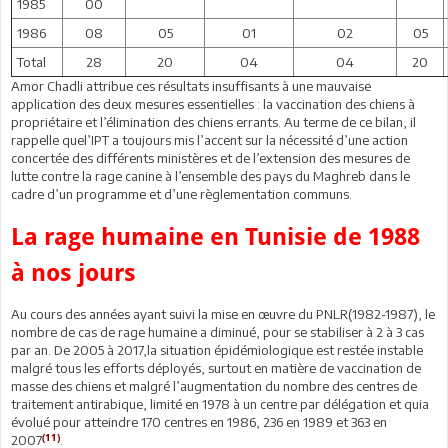
1985
00
1986
08
05
01
02
05
Total
28
20
04
04
20
Amor Chadli attribue ces résultats insuffisants à une mauvaise
application des deux mesures essentielles : la vaccination des chiens à
propriétaire et l’élimination des chiens errants. Au terme de ce bilan, il
rappelle quel’IPT a toujours mis l’accent sur la nécessité d’une action
concertée des différents ministères et de l’extension des mesures de
lutte contre la rage canine à l’ensemble des pays du Maghreb dans le
cadre d’un programme et d’une règlementation communs.
La rage humaine en Tunisie de 1988
à nos jours
Au cours des années ayant suivi la mise en œuvre du PNLR(1982-1987), le
nombre de cas de rage humaine a diminué, pour se stabiliser à 2 à 3 cas
par an. De 2005 à 2017,la situation épidémiologique est restée instable
malgré tous les efforts déployés, surtout en matière de vaccination de
masse des chiens et malgré l’augmentation du nombre des centres de
traitement antirabique, limité en 1978 à un centre par délégation et quia
évolué pour atteindre 170 centres en 1986, 236 en 1989 et 363 en
(11)
2007
.