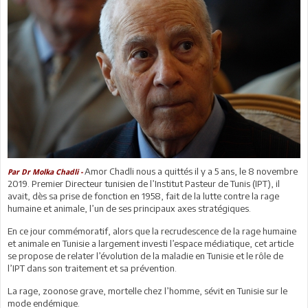
Amor Chadli nous a quittés il y a 5 ans, le 8 novembre
Par Dr Molka Chadli -
2019. Premier Directeur tunisien de l’Institut Pasteur de Tunis (IPT), il
avait, dès sa prise de fonction en 1958, fait de la lutte contre la rage
humaine et animale, l’un de ses principaux axes stratégiques.
En ce jour commémoratif, alors que la recrudescence de la rage humaine
et animale en Tunisie a largement investi l’espace médiatique, cet article
se propose de relater l’évolution de la maladie en Tunisie et le rôle de
l’IPT dans son traitement et sa prévention.
La rage, zoonose grave, mortelle chez l’homme, sévit en Tunisie sur le
mode endémique.