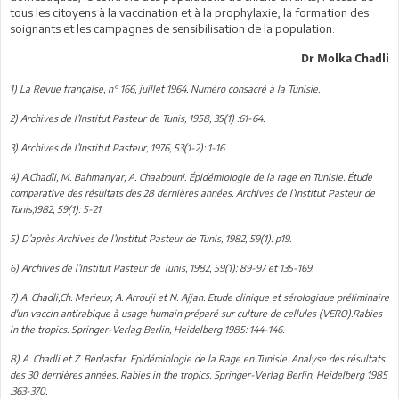
tous les citoyens à la vaccination et à la prophylaxie, la formation des
soignants et les campagnes de sensibilisation de la population.
Dr Molka Chadli
1) La Revue française, n° 166, juillet 1964. Numéro consacré à la Tunisie.
2) Archives de l’Institut Pasteur de Tunis, 1958, 35(1) :61-64.
3) Archives de l’Institut Pasteur, 1976, 53(1-2): 1-16.
4) A.Chadli, M. Bahmanyar, A. Chaabouni. Épidémiologie de la rage en Tunisie. Étude
comparative des résultats des 28 dernières années. Archives de l’Institut Pasteur de
Tunis,1982, 59(1): 5-21.
5) D’après Archives de l’Institut Pasteur de Tunis, 1982, 59(1): p19.
6) Archives de l’Institut Pasteur de Tunis, 1982, 59(1): 89-97 et 135-169.
7) A. Chadli,Ch. Merieux, A. Arrouji et N. Ajjan. Etude clinique et sérologique préliminaire
d'un vaccin antirabique à usage humain préparé sur culture de cellules (VERO).Rabies
in the tropics. Springer-Verlag Berlin, Heidelberg 1985: 144-146.
8) A. Chadli et Z. Benlasfar. Epidémiologie de la Rage en Tunisie. Analyse des résultats
des 30 dernières années. Rabies in the tropics. Springer-Verlag Berlin, Heidelberg 1985
:363-370.