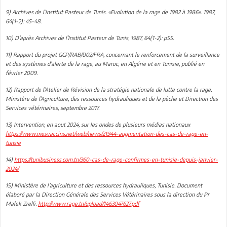
9) Archives de l’Institut Pasteur de Tunis. «Evolution de la rage de 1982 à 1986». 1987,
64(1-2): 45-48.
10) D’après Archives de l’Institut Pasteur de Tunis, 1987, 64(1-2): p55.
11) Rapport du projet GCP/RAB/002/FRA, concernant le renforcement de la surveillance
et des systèmes d’alerte de la rage, au Maroc, en Algérie et en Tunisie, publié en
février 2009.
12) Rapport de l’Atelier de Révision de la stratégie nationale de lutte contre la rage.
Ministère de l’Agriculture, des ressources hydrauliques et de la pêche et Direction des
Services vétérinaires, septembre 2017.
13) Intervention, en aout 2024, sur les ondes de plusieurs médias nationaux
https://www.mesvaccins.net/web/news/21944-augmentation-des-cas-de-rage-en-
tunsie
14)
https://tunibusiness.com.tn/360-cas-de-rage-confirmes-en-tunisie-depuis-janvier-
2024/
15) Ministère de l’agriculture et des ressources hydrauliques, Tunisie. Document
élaboré par la Direction Générale des Services Vétérinaires sous la direction du Pr
Malek Zrelli.
http://www.rage.tn/upload/1463047627.pdf