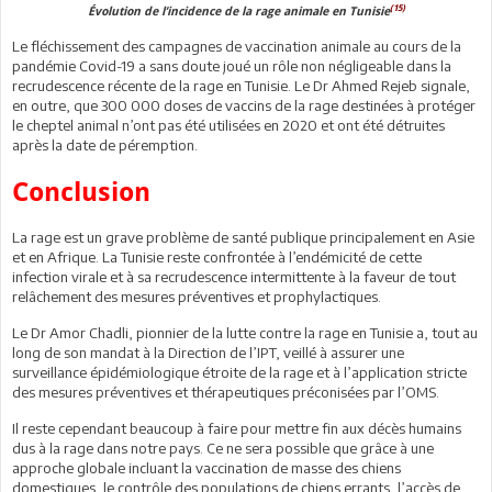
(15)
Évolution de l’incidence de la rage animale en Tunisie
Le fléchissement des campagnes de vaccination animale au cours de la
pandémie Covid-19 a sans doute joué un rôle non négligeable dans la
recrudescence récente de la rage en Tunisie. Le Dr Ahmed Rejeb signale,
en outre, que 300 000 doses de vaccins de la rage destinées à protéger
le cheptel animal n’ont pas été utilisées en 2020 et ont été détruites
après la date de péremption.
Conclusion
La rage est un grave problème de santé publique principalement en Asie
et en Afrique. La Tunisie reste confrontée à l’endémicité de cette
infection virale et à sa recrudescence intermittente à la faveur de tout
relâchement des mesures préventives et prophylactiques.
Le Dr Amor Chadli, pionnier de la lutte contre la rage en Tunisie a, tout au
long de son mandat à la Direction de l’IPT, veillé à assurer une
surveillance épidémiologique étroite de la rage et à l’application stricte
des mesures préventives et thérapeutiques préconisées par l’OMS.
Il reste cependant beaucoup à faire pour mettre fin aux décès humains
dus à la rage dans notre pays. Ce ne sera possible que grâce à une
approche globale incluant la vaccination de masse des chiens
domestiques, le contrôle des populations de chiens errants, l’accès de