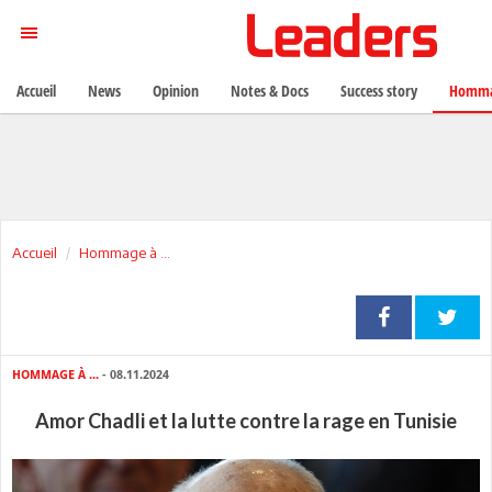
Accueil
News
Opinion
Notes & Docs
Success story
Homma
Accueil
Hommage à ...
HOMMAGE À ...
- 08.11.2024
Amor Chadli et la lutte contre la rage en Tunisie