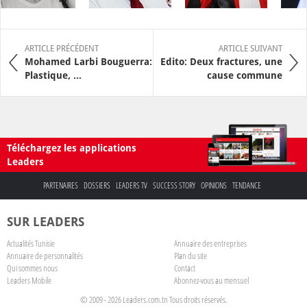
ARTICLE PRÉCÉDENT
ARTICLE SUIVANT
Mohamed Larbi Bouguerra:
Edito: Deux fractures, une
Plastique, ...
cause commune
Téléchargez les applications
Leaders
PARTENAIRES
DOSSIERS
LEADERS TV
SUCCESS STORY
OPINIONS
TENDANCE
SUR LEADERS
Actualités Tunisie
Annuaire des entreprises
Annuaire de personnalités
Plan du site
Qui sommes nous
Contact
Leaders Mobile
Abonnez-vous au mensuel
© 2009 - 2026 Leaders.com.tn Tous droits réservés.