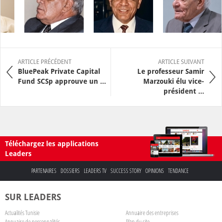
ARTICLE PRÉCÉDENT
ARTICLE SUIVANT
BluePeak Private Capital
Le professeur Samir
Fund SCSp approuve un ...
Marzouki élu vice-
président ...
Téléchargez les applications
Leaders
PARTENAIRES
DOSSIERS
LEADERS TV
SUCCESS STORY
OPINIONS
TENDANCE
SUR LEADERS
Actualités Tunisie
Annuaire des entreprises
Annuaire de personnalités
Plan du site