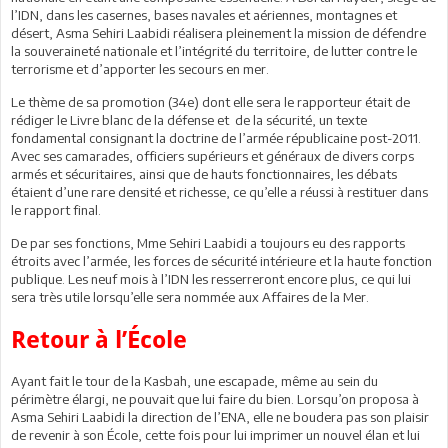
l’IDN, dans les casernes, bases navales et aériennes, montagnes et
désert, Asma Sehiri Laabidi réalisera pleinement la mission de défendre
la souveraineté nationale et l’intégrité du territoire, de lutter contre le
terrorisme et d’apporter les secours en mer.
Le thème de sa promotion (34e) dont elle sera le rapporteur était de
rédiger le Livre blanc de la défense et de la sécurité, un texte
fondamental consignant la doctrine de l’armée républicaine post-2011.
Avec ses camarades, officiers supérieurs et généraux de divers corps
armés et sécuritaires, ainsi que de hauts fonctionnaires, les débats
étaient d’une rare densité et richesse, ce qu’elle a réussi à restituer dans
le rapport final.
De par ses fonctions, Mme Sehiri Laabidi a toujours eu des rapports
étroits avec l’armée, les forces de sécurité intérieure et la haute fonction
publique. Les neuf mois à l’IDN les resserreront encore plus, ce qui lui
sera très utile lorsqu’elle sera nommée aux Affaires de la Mer.
Retour à l’École
Ayant fait le tour de la Kasbah, une escapade, même au sein du
périmètre élargi, ne pouvait que lui faire du bien. Lorsqu’on proposa à
Asma Sehiri Laabidi la direction de l’ENA, elle ne boudera pas son plaisir
de revenir à son École, cette fois pour lui imprimer un nouvel élan et lui