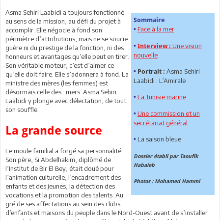
Asma Sehiri Laabidi a toujours fonctionné
Sommaire
au sens de la mission, au défi du projet à
Face à la mer
•
accomplir. Elle négocie à fond son
périmètre d’attributions, mais ne se soucie
Une vision
•
Interview :
guère ni du prestige de la fonction, ni des
nouvelle
honneurs et avantages qu’elle peut en tirer.
Son véritable moteur, c’est d’aimer ce
Asma Sehiri
•
Portrait :
qu’elle doit faire. Elle s’adonnera à fond. La
Laabidi : L’Amirale
ministre des mères (les femmes) est
désormais celle des…mers. Asma Sehiri
La Tunisie marine
•
Laabidi y plonge avec délectation, de tout
son souffle.
Une commission et un
•
secrétariat général
La grande source
La saison bleue
•
Le moule familial a forgé sa personnalité.
Dossier établi par Taoufik
Son père, Si Abdelhakim, diplômé de
Habaieb
l’Institut de Bir El Bey, était doué pour
l’animation culturelle, l’encadrement des
Photos : Mohamed Hammi
enfants et des jeunes, la détection des
vocations et la promotion des talents. Au
gré de ses affectations au sein des clubs
d’enfants et maisons du peuple dans le Nord-Ouest avant de s’installer