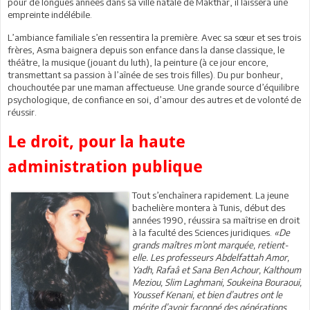
pour de longues années dans sa ville natale de Makthar, il laissera une
empreinte indélébile.
L’ambiance familiale s’en ressentira la première. Avec sa sœur et ses trois
frères, Asma baignera depuis son enfance dans la danse classique, le
théâtre, la musique (jouant du luth), la peinture (à ce jour encore,
transmettant sa passion à l’aînée de ses trois filles). Du pur bonheur,
chouchoutée par une maman affectueuse. Une grande source d’équilibre
psychologique, de confiance en soi, d’amour des autres et de volonté de
réussir.
Le droit, pour la haute
administration publique
Tout s’enchaînera rapidement. La jeune
bachelière montera à Tunis, début des
années 1990, réussira sa maîtrise en droit
à la faculté des Sciences juridiques.
«De
grands maîtres m’ont marquée, retient-
elle. Les professeurs Abdelfattah Amor,
Yadh, Rafaâ et Sana Ben Achour, Kalthoum
Meziou, Slim Laghmani, Soukeina Bouraoui,
Youssef Kenani, et bien d’autres ont le
mérite d’avoir façonné des générations