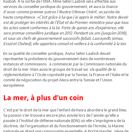
Kasbah. A la sortie de l’ENA, Mme Sehiri Laabidi sera affectée aux
services du conseiller juridique du gouvernement, et aura la chance
d’avoir comme premier patron l’illustre Othman Chérif, un juriste de
haute compétence.
«C’est grâce à lui que j’ai appris le métier. Notre devoir
est de protéger les intérêts de l’État et du Premier ministère pour que tous
les actes soient conformes à la loi. Forte de quinze ans d’expérience, elle
sera promue conseillère juridique en 2012. Pendant six ans (jusqu’en 2018),
et sous six chefs de gouvernement successifs (Jebali, Laarayedh, Jomaa,
Essid et Chahed), elle apportera conseil et veillera à la conformité à la loi»
.
En sa qualité de conseiller juridique, Asma Sehiri Laabidi devait
représenter la présidence du gouvernement dans de nombreuses
instances et commissions…à commencer par la Commission nationale du
droit de la mer. Mais aussi le groupe de travail sur
«la qualité de la
réglementation»
à l’Ocde coprésidé par la Tunisie, la France et l’Italie et le
comité de négociation du projet Aleca entre la Tunisie et l’Union
européenne.
La mer, à plus d’un coin
C’est par le droit de la mer que l’enfant de Kesra abordera le grand bleu.
Sa passion s’en trouvera encore plus avivée lors de l’année qu’elle a
passée à l’Institut de défense nationale (IDN) où elle s’imprègnera de la
doctrine, de l’organisation et du fonctionnement de l’Armée, la Marine
nationale en étant une composante essentielle. A Bortal Hayder, siège de