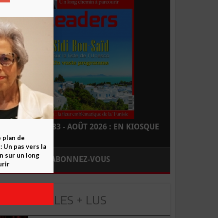
LEADERS N° 183 - AOÛT 2026 : EN KIOSQUE
e plan de
 Un pas vers la
n sur un long
ABONNEZ-VOUS
rir
LES + LUS