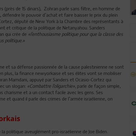
lars (près de 15 dinars), Zohran parle sans filtre, en homme de
s, défendre le pouvoir d’achat et faire baisser le prix du plein
io Cortez, député de New York à la Chambre des représentants à
t et critique de la politique de Netanyahou. Sanders
an qui crée de
«l’enthousiasme politique pour que la classe des
us politique.»
ne et sa défense passionnée de la cause palestinienne ne sont
 plus, la finance newyorkaise et ses élites vont se mobiliser
hran Mamdani, appuyé par Sanders et Ocasio-Cortez qui
vec un slogan:
«Combattre l’oligarchie»,
parle de façon simple,
sans charisme et a un contact facile avec les gens. Ses
isme et quand il parle des crimes de l’armée israélienne, on
orkais
 la politique aveuglément pro-israélienne de Joe Biden.