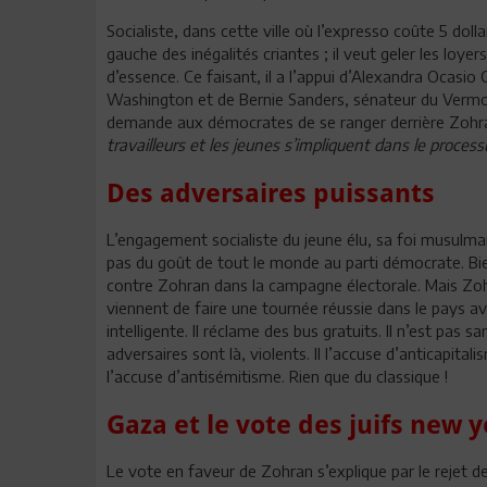
Socialiste, dans cette ville où l’expresso coûte 5 dol
gauche des inégalités criantes ; il veut geler les loyer
d’essence. Ce faisant, il a l’appui d’Alexandra Ocas
Washington et de Bernie Sanders, sénateur du Vermon
demande aux démocrates de se ranger derrière Zohr
travailleurs et les jeunes s’impliquent dans le process
Des adversaires puissants
L’engagement socialiste du jeune élu, sa foi musulma
pas du goût de tout le monde au parti démocrate. Bien
contre Zohran dans la campagne électorale. Mais Zo
viennent de faire une tournée réussie dans le pays a
intelligente. Il réclame des bus gratuits. Il n’est pas 
adversaires sont là, violents. Il l’accuse d’anticapital
l’accuse d’antisémitisme. Rien que du classique !
Gaza et le vote des juifs new y
Le vote en faveur de Zohran s’explique par le rejet de