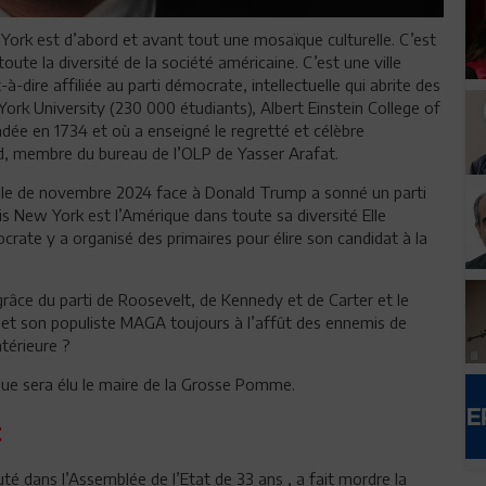
ork est d’abord et avant tout une mosaïque culturelle. C’est
oute la diversité de la société américaine. C’est une ville
à-dire affiliée au parti démocrate, intellectuelle qui abrite des
rk University (230 000 étudiants), Albert Einstein College of
dée en 1734 et où a enseigné le regretté et célèbre
d, membre du bureau de l’OLP de Yasser Arafat.
ielle de novembre 2024 face à Donald Trump a sonné un parti
is New York est l’Amérique dans toute sa diversité Elle
ocrate y a organisé des primaires pour élire son candidat à la
 grâce du parti de Roosevelt, de Kennedy et de Carter et le
 et son populiste MAGA toujours à l’affût des ennemis de
ntérieure ?
ue sera élu le maire de la Grosse Pomme.
t
é dans l’Assemblée de l’Etat de 33 ans , a fait mordre la