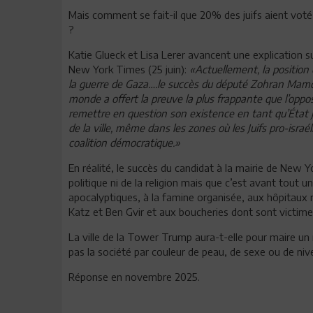
Mais comment se fait-il que 20% des juifs aient vot
?
Katie Glueck et Lisa Lerer avancent une explication s
New York Times (25 juin):
«Actuellement, la position
la guerre de Gaza….le succès du député Zohran Mamdan
monde a offert la preuve la plus frappante que l’op
remettre en question son existence en tant qu’État j
de la ville, même dans les zones où les Juifs pro-isr
coalition démocratique.»
En réalité, le succès du candidat à la mairie de New Yo
politique ni de la religion mais que c’est avant tout
apocalyptiques, à la famine organisée, aux hôpitaux 
Katz et Ben Gvir et aux boucheries dont sont victim
La ville de la Tower Trump aura-t-elle pour maire un
pas la société par couleur de peau, de sexe ou de niv
Réponse en novembre 2025.