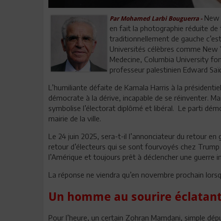
New Y
Par Mohamed Larbi Bouguerra -
en fait la photographie réduite de t
traditionnellement de gauche c’est-
Universités célèbres comme New Yo
Medecine, Columbia University fon
professeur palestinien Edward Saï
L’humiliante défaite de Kamala Harris à la président
démocrate à la dérive, incapable de se réinventer. Ma
symbolise l’électorat diplômé et libéral. Le parti dém
mairie de la ville.
Le 24 juin 2025, sera-t-il l’annonciateur du retour en
retour d’électeurs qui se sont fourvoyés chez Trump
l’Amérique et toujours prêt à déclencher une guerre i
La réponse ne viendra qu’en novembre prochain lorsq
Un homme au sourire éclatan
Pour l’heure, un certain Zohran Mamdani, simple déput