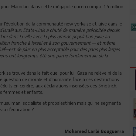
é pour Mamdani dans cette mégapole qui en compte 1,4 million
ur l’évolution de la communauté new yorkaise et juive dans le
 d’Israël aux États-Unis a chuté de manière précipitée depuis
i dans la ville avec la plus grande population juive au
position franche à Israël et à son gouvernement — et même
uif—est de plus en plus acceptable pour des pans plus larges
aéliens ont longtemps été une partie fondamentale de la
rk se trouve dans le fait que, pour lui, Gaza ne relève ni de la
 une question de morale et d’humanité face à ces destructions
réduits en cendre, aux déclarations insensées des Smotrich,
es femmes et enfants.
 musulman, socialiste et propalestinien mais qui ne segmenta
eau d’éducation ?
Mohamed Larbi Bouguerra