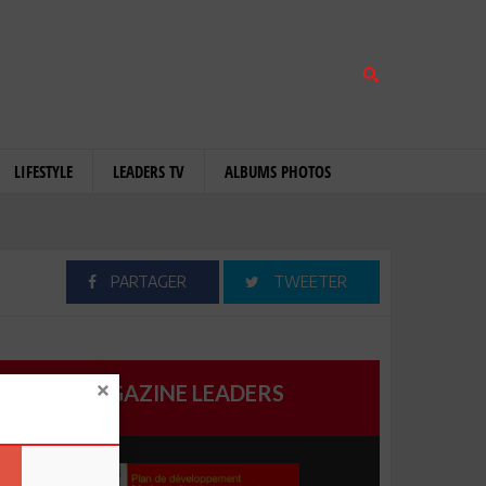
LIFESTYLE
LEADERS TV
ALBUMS PHOTOS
PARTAGER
TWEETER
MAGAZINE LEADERS