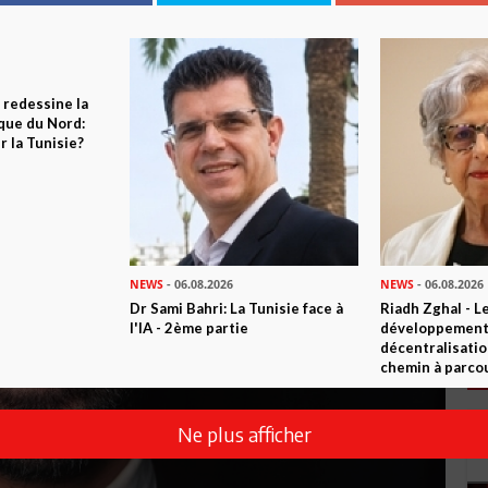
 redessine la
ique du Nord:
 la Tunisie?
NEWS
- 06.08.2026
NEWS
- 06.08.2026
Dr Sami Bahri: La Tunisie face à
Riadh Zghal - L
l'IA - 2ème partie
développement:
décentralisatio
chemin à parcou
Ne plus afficher