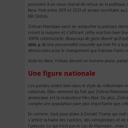
poussière à un vieux cheval de retour de la politiqu
New York entre 2011 et 2021 et ancien secrétaire au
Bill Clinton.
Zohran Mamdani vient de remporter la primaire démo
créant la surprise et s’attirant cette réaction bien t
100% communiste. Beaucoup de gens disent qu’il est i
Une personnalité nouvelle qui met fin à la p
2025, p. 5)
démocrates pour le changement que Kamala Harris n’a
Voilà les New Yorkais devant un homme jeune, parlant 
Une figure nationale
Les paroles acides bien dans le style du millionnaire
nationale. Elles viennent du fait que Zohran Mamdani
américaine est la réalisatrice Mira Naïr. De plus, Zohr
compte une population juive plus importante que celle 
En somme, tout pour plaire à Donald Trump qui voit é
s’attirer la haine des racistes, des xénophobes et de 
l’unisson. Ce qui n’est pas le cas de Mamdani….mais c