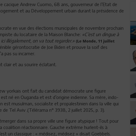
e, le cacique Andrew Cuomo, 68 ans, gouverneur de l’Etat de
 Logement et au Développement urbain durant la présidence de
crate en vue des élections municipales de novembre prochain
rumpiste du locataire de la Maison Blanche:
«C’est un dingue à
ci illégalement, on va tout regarder.»
(Le Monde, 11 juillet
énible gérontocratie de Joe Biden et prouve la soif des
 pas su incarner.
clair et au sourire éclatant.
 new yorkais ont fait du candidat démocrate une figure
 est né en Ouganda et est d’origine indienne. Sa mère, indo-
an est musulman, socialiste et propalestinien dans la ville qui
de Tel Aviv .(Télérama n° 3938, 2 juillet 2025, p. 3).
merger dans sa propre ville une figure atypique ! Tout pour
la coalition réactionnaire. Gauche extrême hurlent-ils à
’est un classique : « médisez, médisez » disait Goebbels.