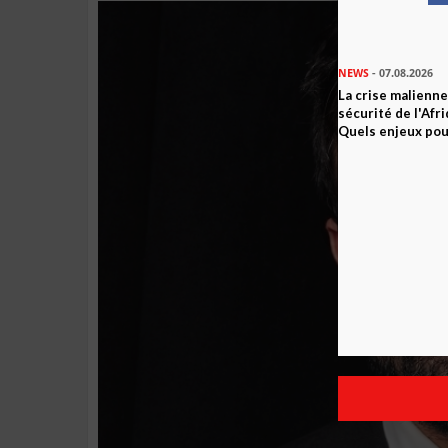
NEWS
- 07.08.2026
La crise malienne
sécurité de l'Afr
Quels enjeux pour