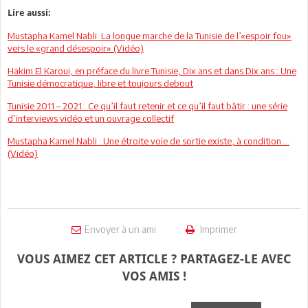
Lire aussi:
Mustapha Kamel Nabli: La longue marche de la Tunisie de l’«espoir fou»
vers le «grand désespoir» (Vidéo)
Hakim El Karoui, en préface du livre Tunisie, Dix ans et dans Dix ans : Une
Tunisie démocratique, libre et toujours debout
Tunisie 2011 – 2021 : Ce qu’il faut retenir et ce qu’il faut bâtir : une série
d’interviews vidéo et un ouvrage collectif
Mustapha Kamel Nabli : Une étroite voie de sortie existe, à condition ...
(Vidéo)
Envoyer à un ami
Imprimer
VOUS AIMEZ CET ARTICLE ? PARTAGEZ-LE AVEC
VOS AMIS !