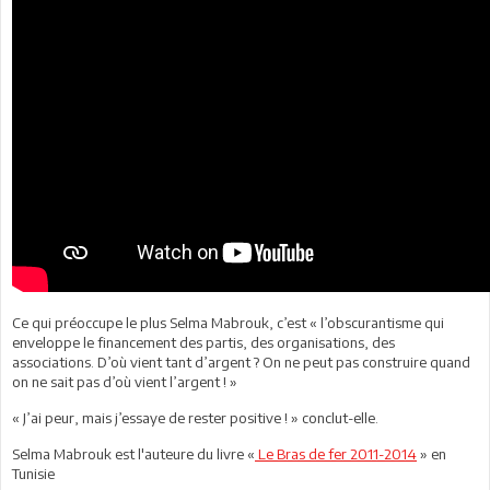
Ce qui préoccupe le plus Selma Mabrouk, c’est « l’obscurantisme qui
enveloppe le financement des partis, des organisations, des
associations. D’où vient tant d’argent ? On ne peut pas construire quand
on ne sait pas d’où vient l’argent ! »
« J’ai peur, mais j’essaye de rester positive ! » conclut-elle.
Selma Mabrouk est l'auteure du livre «
Le Bras de fer 2011-2014
» en
Tunisie