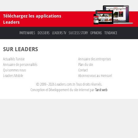
Téléchargez les applications
Leaders
PARTENAIRES
DOSSIERS
LEADERS TV
SUCCESS STORY
OPINIONS
TENDANCE
SUR LEADERS
Actualités Tunisie
Annuaire des entreprises
Annuaire de personnalités
Plan du site
Qui sommes nous
Contact
Leaders Mobile
Abonnez-vous au mensuel
© 2009 - 2026 Leaders.com.tn Tous droits réservés.
Conception et Développement du site internet par
Tanit web