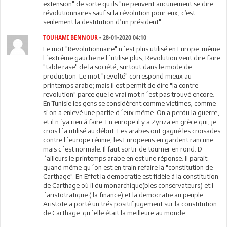
extension" de sorte qu ils "ne peuvent aucunement se dire
révolutionnaires sauf si la révolution pour eux, c’est
seulement la destitution d’un président".
TOUHAMI BENNOUR
- 28-01-2020 04:10
Le mot "Revolutionnaire" n´est plus utilisé en Europe. même
l´extrême gauche ne l´utilise plus, Revolution veut dire faire
"table rase" de la société, surtout dans le mode de
production. Le mot "revolté" correspond mieux au
printemps arabe; mais il est permit de dire "la contre
revolution" parce que le vrai mot n´est pas trouvé encore.
En Tunisie les gens se considèrent comme victimes, comme
si on a enlevé une partie d´eux même. On a perdu la guerre,
et il n´ya rien á faire. En europe il y a Zyriza en grèce qui, je
crois l´a utilisé au début. Les arabes ont gagné les croisades
contre l´europe réunie, les Europeens en gardent rancune
mais c´est normale. Il faut sortir de tourner en rond. D
´ailleurs le printemps arabe en est une réponse. Il parait
quand même qu´on est en train refaire la "constitution de
Carthage". En Effet la democratie est fidèle á la constitution
de Carthage où il du monarchique(bles conservateurs) et l
´aristotratique ( la finance) et la democratie au peuple.
Aristote a porté un trés positif jugement sur la constitution
de Carthage: qu´elle était la meilleure au monde