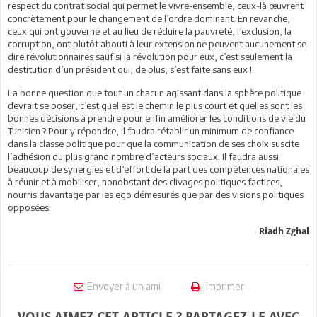
respect du contrat social qui permet le vivre-ensemble, ceux-là œuvrent
concrètement pour le changement de l’ordre dominant. En revanche,
ceux qui ont gouverné et au lieu de réduire la pauvreté, l’exclusion, la
corruption, ont plutôt abouti à leur extension ne peuvent aucunement se
dire révolutionnaires sauf si la révolution pour eux, c’est seulement la
destitution d’un président qui, de plus, s’est faite sans eux !
La bonne question que tout un chacun agissant dans la sphère politique
devrait se poser, c’est quel est le chemin le plus court et quelles sont les
bonnes décisions à prendre pour enfin améliorer les conditions de vie du
Tunisien ? Pour y répondre, il faudra rétablir un minimum de confiance
dans la classe politique pour que la communication de ses choix suscite
l’adhésion du plus grand nombre d’acteurs sociaux. Il faudra aussi
beaucoup de synergies et d’effort de la part des compétences nationales
à réunir et à mobiliser, nonobstant des clivages politiques factices,
nourris davantage par les ego démesurés que par des visions politiques
opposées.
Riadh Zghal
Envoyer à un ami
Imprimer
VOUS AIMEZ CET ARTICLE ? PARTAGEZ-LE AVEC