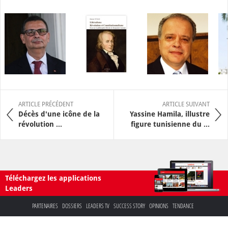
ARTICLE PRÉCÉDENT
ARTICLE SUIVANT
Décès d'une icône de la
Yassine Hamila, illustre
révolution ...
figure tunisienne du ...
Téléchargez les applications
Leaders
PARTENAIRES
DOSSIERS
LEADERS TV
SUCCESS STORY
OPINIONS
TENDANCE