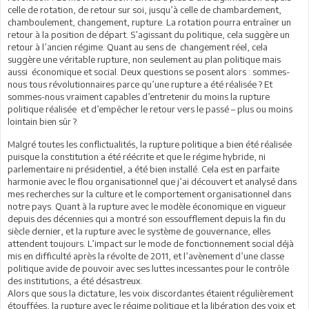
celle de rotation, de retour sur soi, jusqu’à celle de chambardement,
chamboulement, changement, rupture. La rotation pourra entraîner un
retour à la position de départ. S’agissant du politique, cela suggère un
retour à l’ancien régime. Quant au sens de changement réel, cela
suggère une véritable rupture, non seulement au plan politique mais
aussi économique et social. Deux questions se posent alors : sommes-
nous tous révolutionnaires parce qu’une rupture a été réalisée ? Et
sommes-nous vraiment capables d’entretenir du moins la rupture
politique réalisée et d’empêcher le retour vers le passé – plus ou moins
lointain bien sûr ?
Malgré toutes les conflictualités, la rupture politique a bien été réalisée
puisque la constitution a été réécrite et que le régime hybride, ni
parlementaire ni présidentiel, a été bien installé. Cela est en parfaite
harmonie avec le flou organisationnel que j’ai découvert et analysé dans
mes recherches sur la culture et le comportement organisationnel dans
notre pays. Quant à la rupture avec le modèle économique en vigueur
depuis des décennies qui a montré son essoufflement depuis la fin du
siècle dernier, et la rupture avec le système de gouvernance, elles
attendent toujours. L’impact sur le mode de fonctionnement social déjà
mis en difficulté après la révolte de 2011, et l’avènement d’une classe
politique avide de pouvoir avec ses luttes incessantes pour le contrôle
des institutions, a été désastreux.
Alors que sous la dictature, les voix discordantes étaient régulièrement
étouffées, la rupture avec le régime politique et la libération des voix et