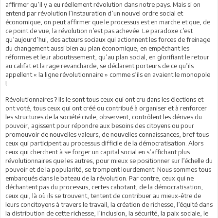
affirmer qu’il y a eu réellement révolution dans notre pays. Mais si on
entend par révolution l’instauration d’un nouvel ordre social et
économique, on peut affirmer que le processus est en marche et que, de
ce point de vue, la révolution n’est pas achevée. Le paradoxe c’est
qu’aujourd’hui, des acteurs sociaux qui actionnent les forces de freinage
du changement aussi bien au plan économique, en empêchant les
réformes et leur aboutissement, qu’au plan social, en glorifiant le retour
au califat et la rage revancharde, se déclarent porteurs de ce qu’ils
appellent « la ligne révolutionnaire » comme s’ils en avaient le monopole
!
Révolutionnaires ? Ils le sont tous ceux qui ont cru dans les élections et
ont voté, tous ceux qui ont créé ou contribué à organiser et à renforcer
les structures de la société civile, observent, contrôlent les dérives du
pouvoir, agissent pour répondre aux besoins des citoyens ou pour
promouvoir de nouvelles valeurs, de nouvelles connaissances, bref tous
ceux qui participent au processus difficile de la démocratisation. Alors
ceux qui cherchent à se forger un capital social en s’affichant plus
révolutionnaires que les autres, pour mieux se positionner sur l’échelle du
pouvoir et de la popularité, se trompent lourdement. Nous sommes tous
embarqués dans le bateau de la révolution. Par contre, ceux qui ne
déchantent pas du processus, certes cahotant, de la démocratisation,
ceux qui, là où ils se trouvent, tentent de contribuer au mieux-être de
leurs concitoyens à travers le travail, la création de richesse, l’équité dans
la distribution de cette richesse, l’inclusion, la sécurité, la paix sociale, le