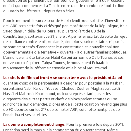
dissolution du parlement. Le feuilleton du "gouvernement du Président"
ne fait que commencer. La Tunisie entre dans le chamboule-tout. Le lion
du Bardo bouffe tous... depuis des siècles.
Pour le moment, le successeur de Habib Jemli pour solliciter l’investiture
de l’ARP sera cette fois-ci désigné par le président de la République, Kais
Saied dans un délai de 10 jours, au plus tard (article 89 de la
Constitution), soit avant ce 21 janvier. A peine le résultat du vote de rejet
de confiance contre Jemli proclamé, cinq blocs parlementaires et partis
se sont empressés d’annoncer leur constitution en nouvelle coalition
gouvernementale d’alternative « ouverte » à d’autres familles politiques.
L’annonce en a été faite par Nabil Karoui au nom de Qalb Tounes et ses
nouveaux co-équipers Tahya Tounes, le mouvement Echaab, le
mouvement de la Réforme nationale et le bloc Al Moustakbel.
Les chefs de file qui iront « se concerter » avec le président Saied
quant au choix de la personnalité à désigner pour postuler à la Kasbah,
seront ainsi Nabil Karoui, Youssef, Chahed, Zouheir Maghzaoui, Lotfi
Nassfi et Mabrouk Khachnaoui, ou leurs représentants, avec les
dirigeants des autres partis et chefs de blocs parlementaires qui se
joindront à leur démarche. D’ores et déjà, cette coalition revendique plus
de 90 députés sur les 217 que compte l’ARP, soit nettement plus que
Ennahdha et ses satellites.
Pour la première fois depuis 2011,
La donne a complètement changé.
Ennahdha perd la main sur la composition du gouvernement. Même