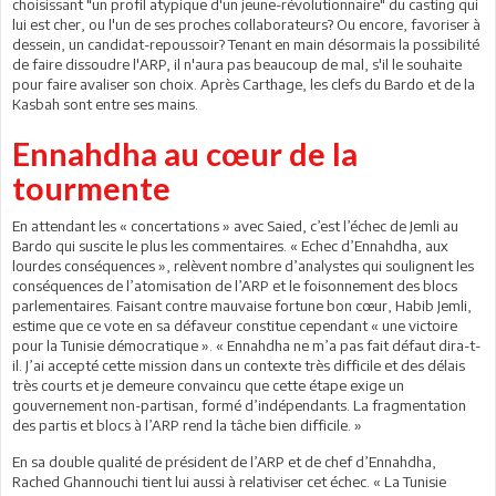
choisissant "un profil atypique d'un jeune-révolutionnaire" du casting qui
lui est cher, ou l'un de ses proches collaborateurs? Ou encore, favoriser à
dessein, un candidat-repoussoir? Tenant en main désormais la possibilité
de faire dissoudre l'ARP, il n'aura pas beaucoup de mal, s'il le souhaite
pour faire avaliser son choix. Après Carthage, les clefs du Bardo et de la
Kasbah sont entre ses mains.
Ennahdha au cœur de la
tourmente
En attendant les « concertations » avec Saied, c’est l’échec de Jemli au
Bardo qui suscite le plus les commentaires. « Echec d’Ennahdha, aux
lourdes conséquences », relèvent nombre d’analystes qui soulignent les
conséquences de l’atomisation de l’ARP et le foisonnement des blocs
parlementaires. Faisant contre mauvaise fortune bon cœur, Habib Jemli,
estime que ce vote en sa défaveur constitue cependant « une victoire
pour la Tunisie démocratique ». « Ennahdha ne m’a pas fait défaut dira-t-
il. J’ai accepté cette mission dans un contexte très difficile et des délais
très courts et je demeure convaincu que cette étape exige un
gouvernement non-partisan, formé d’indépendants. La fragmentation
des partis et blocs à l’ARP rend la tâche bien difficile. »
En sa double qualité de président de l’ARP et de chef d’Ennahdha,
Rached Ghannouchi tient lui aussi à relativiser cet échec. « La Tunisie