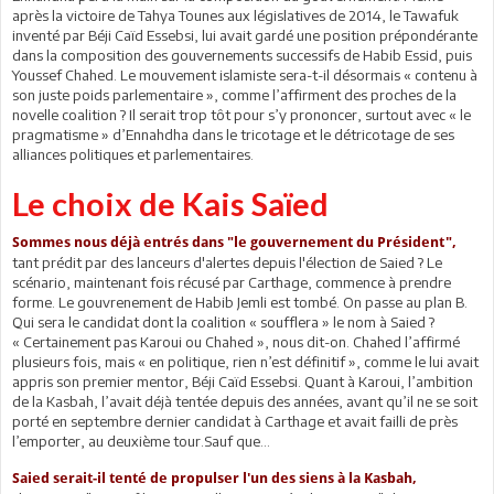
après la victoire de Tahya Tounes aux législatives de 2014, le Tawafuk
inventé par Béji Caïd Essebsi, lui avait gardé une position prépondérante
dans la composition des gouvernements successifs de Habib Essid, puis
Youssef Chahed. Le mouvement islamiste sera-t-il désormais « contenu à
son juste poids parlementaire », comme l’affirment des proches de la
novelle coalition ? Il serait trop tôt pour s’y prononcer, surtout avec « le
pragmatisme » d’Ennahdha dans le tricotage et le détricotage de ses
alliances politiques et parlementaires.
Le choix de Kais Saïed
Sommes nous déjà entrés dans "le gouvernement du Président",
tant prédit par des lanceurs d'alertes depuis l'élection de Saied ? Le
scénario, maintenant fois récusé par Carthage, commence à prendre
forme. Le gouvrenement de Habib Jemli est tombé. On passe au plan B.
Qui sera le candidat dont la coalition « soufflera » le nom à Saied ?
« Certainement pas Karoui ou Chahed », nous dit-on. Chahed l’affirmé
plusieurs fois, mais « en politique, rien n’est définitif », comme le lui avait
appris son premier mentor, Béji Caïd Essebsi. Quant à Karoui, l’ambition
de la Kasbah, l’avait déjà tentée depuis des années, avant qu’il ne se soit
porté en septembre dernier candidat à Carthage et avait failli de près
l’emporter, au deuxième tour.Sauf que...
Saied serait-il tenté de propulser l'un des siens à la Kasbah,