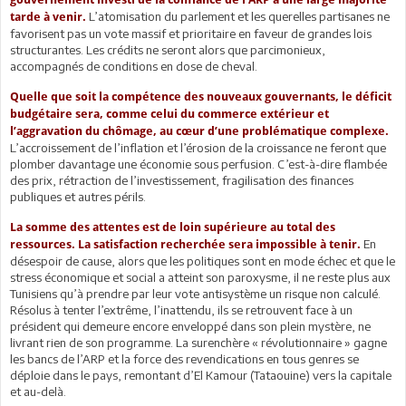
L’atomisation du parlement et les querelles partisanes ne
tarde à venir.
favorisent pas un vote massif et prioritaire en faveur de grandes lois
structurantes. Les crédits ne seront alors que parcimonieux,
accompagnés de conditions en dose de cheval.
Quelle que soit la compétence des nouveaux gouvernants, le déficit
budgétaire sera, comme celui du commerce extérieur et
l’aggravation du chômage, au cœur d’une problématique complexe.
L’accroissement de l’inflation et l’érosion de la croissance ne feront que
plomber davantage une économie sous perfusion. C’est-à-dire flambée
des prix, rétraction de l’investissement, fragilisation des finances
publiques et autres périls.
La somme des attentes est de loin supérieure au total des
En
ressources. La satisfaction recherchée sera impossible à tenir.
désespoir de cause, alors que les politiques sont en mode échec et que le
stress économique et social a atteint son paroxysme, il ne reste plus aux
Tunisiens qu’à prendre par leur vote antisystème un risque non calculé.
Résolus à tenter l’extrême, l’inattendu, ils se retrouvent face à un
président qui demeure encore enveloppé dans son plein mystère, ne
livrant rien de son programme. La surenchère « révolutionnaire » gagne
les bancs de l’ARP et la force des revendications en tous genres se
déploie dans le pays, remontant d’El Kamour (Tataouine) vers la capitale
et au-delà.