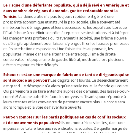
Le risque d’une déferlante populiste, qui a déjà sévi en Amérique et
dans nombre de régions du monde, guette redoutablement la
La démocratie n’a pas toujours rapidement généré une
Tunisie.
prospérité économique et instauré la paix sociale. Elle a souvent été
minée par les démagogues et leurs successeurs, les populistes. Lorsque
l’Etat échoue à redéfinir son rôle, à repenser ses institutions et à intégrer
les changements profonds qui traversent la société, une brèche s’ouvre
et s’élargit rapidement pour laisser s’y engouffrer les fausses promesses
et l’exacerbation des passions. Une fois installés au pouvoir, les
populistes, même dans une alternance entre populisme de droite
conservateur et populisme de gauche libéral, mettront alors plusieurs
décennies pour en être délogés.
Echouer : est-ce une marque de fabrique de tant de dirigeants qui se
Les dégâts sont lourds. Le désenchantement
sont succédé au pouvoir?
est grand. Le désespoir n’a alors qu’une seule issue : la fronde qui couve.
Qui parviendra à se faire entendre auprès des démunis, des laissés-pour-
compte? Aucune autorité n’aura les moyens suffisants pour répondre à
leurs attentes et les convaincre de patienter encore plus. La corde sera
alors rompue et la voie de l’aventure ouverte.
Peut-on compter sur les partis politiques en cas de conflits sociaux
Ils ont montré leurs limites, dans une
et de mouvements populaires?
impuissance totale face aux revendications sociales. De quelle marge de