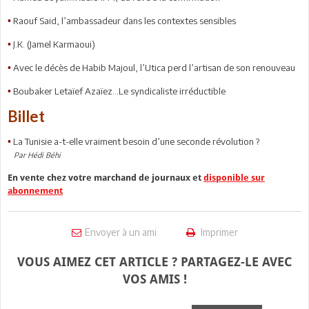
Raouf Said, l’ambassadeur dans les contextes sensibles
•
J.K. (Jamel Karmaoui)
•
Avec le décès de Habib Majoul, l’Utica perd l’artisan de son renouveau
•
Boubaker Letaïef Azaïez...Le syndicaliste irréductible
•
Billet
La Tunisie a-t-elle vraiment besoin d’une seconde révolution ?
•
Par Hédi Béhi
En vente chez votre marchand de journaux et
disponible sur
abonnement
Envoyer à un ami
Imprimer
VOUS AIMEZ CET ARTICLE ? PARTAGEZ-LE AVEC
VOS AMIS !