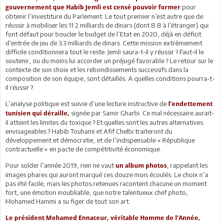
pour
gouvernement que Habib Jemli est censé pouvoir former
obtenir l’investiture du Parlement. Le tout premier n’est autre que de
réussir à mobiliser les 11.2 milliards de dinars (dont 8.8 à l’étranger) qui
font défaut pour boucler le budget de l’Etat en 2020, déjà en déficit
d’entrée de jeu de 3.3 milliards de dinars. Cette mission extrêmement
difficile conditionnera tout le reste. Jemli saura-t-il y réussir ? Faut-il le
soutenir, ou du moins lui accorder un préjugé favorable ? Le retour sur le
contexte de son choix et les rebondissements successifs dans la
composition de son équipe, sont détaillés. A quelles conditions pourra-t-
il réussir ?
L’analyse politique est suivie d’une lecture instructive de
l’endettement
signée par Samir Gharbi. Ce mal nécessaire aurait-
tunisien qui déraille,
il atteint les limites du toxique ? Et quelles sont les autres alternatives
envisageables ? Habib Touhami et Afif Chelbi traiteront du
développement et démocratie, et de l’indispensable « République
contractuelle » en pacte de compétitivité économique.
Pour solder l’année 2019, rien ne vaut
, rappelant les
un album photos
images phares qui auront marqué ces douze mois écoulés. Le choix n’a
pas été facile, mais les photos retenues racontent chacune un moment
fort, une émotion inoubliable, que notre talentueux chef photo,
Mohamed Hammi a su figer de tout son art.
Le président Mohamed Ennaceur, véritable Homme de l’Année,