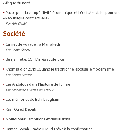
Afrique du nord
Pacte pour la compétitivité économique et l’équité sociale, pour une
•
«République contractuelle»
Par Afif Chelbi
Société
Carnet de voyage… à Marrakech
•
Par Samir Gharbi
Ben Jannet & CO...L’irrésistible luxe
•
Khomsa d’or 2019...Quand le traditionnel épouse le modernisme
•
Par Fatma Hentati
Les Andalous dans l’histoire de Tunisie
•
Par Mohamed El Aziz Ben Achour
Les mémoires de Bahi Ladgham
•
Ksar Ouled Debab
•
Mouldi Sakri, ambitions et désillusions...
•
Hamed Soyah...Radio IFM, du rêve à la confirmation
•