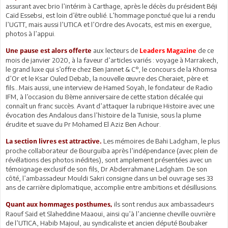
assurant avec brio l’intérim à Carthage, après le décès du président Béji
Caïd Essebsi, est loin d’être oublié. L’hommage ponctué que lui a rendu
l’UGTT, mais aussi l’UTICA et l’Ordre des Avocats, est mis en exergue,
photos à l’appui.
aux lecteurs de
de ce
Une pause est alors offerte
Leaders Magazine
mois de janvier 2020, à la faveur d’articles variés : voyage à Marrakech,
le grand luxe qui s’offre chez Ben Jannet & C°, le concours de la Khomsa
d’Or et le Ksar Ouled Debab, la nouvelle œuvre des Cheraiet, père et
fils…Mais aussi, une interview de Hamed Soyah, le fondateur de Radio
IFM, à l’occasion du 8ème anniversaire de cette station décalée qui
connaît un franc succès. Avant d’attaquer la rubrique Histoire avec une
évocation des Andalous dans l’histoire de la Tunisie, sous la plume
érudite et suave du Pr Mohamed El Aziz Ben Achour.
Les mémoires de Bahi Ladgham, le plus
La section livres est attractive.
proche collaborateur de Bourguiba après l’indépendance (avec plein de
révélations des photos inédites), sont amplement présentées avec un
témoignage exclusif de son fils, Dr Abderrahmane Ladgham. De son
côté, l’ambassadeur Mouldi Sakri consigne dans un bel ouvrage ses 33
ans de carrière diplomatique, accomplie entre ambitions et désillusions.
ils sont rendus aux ambassadeurs
Quant aux hommages posthumes,
Raouf Said et Slaheddine Maaoui, ainsi qu’à l’ancienne cheville ouvrière
de l’UTICA, Habib Majoul, au syndicaliste et ancien député Boubaker