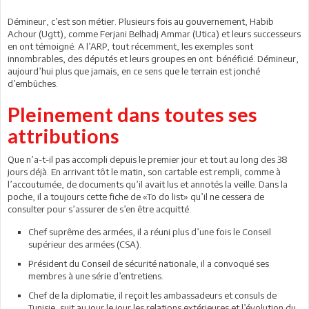
Démineur, c’est son métier. Plusieurs fois au gouvernement, Habib
Achour (Ugtt), comme Ferjani Belhadj Ammar (Utica) et leurs successeurs
en ont témoigné. A l’ARP, tout récemment, les exemples sont
innombrables, des députés et leurs groupes en ont bénéficié. Démineur,
aujourd’hui plus que jamais, en ce sens que le terrain est jonché
d’embûches.
Pleinement dans toutes ses
attributions
Que n’a-t-il pas accompli depuis le premier jour et tout au long des 38
jours déjà. En arrivant tôt le matin, son cartable est rempli, comme à
l’accoutumée, de documents qu’il avait lus et annotés la veille. Dans la
poche, il a toujours cette fiche de «To do list» qu’il ne cessera de
consulter pour s’assurer de s’en être acquitté.
Chef suprême des armées, il a réuni plus d’une fois le Conseil
supérieur des armées (CSA).
Président du Conseil de sécurité nationale, il a convoqué ses
membres à une série d’entretiens.
Chef de la diplomatie, il reçoit les ambassadeurs et consuls de
Tunisie, suit au jour le jour les relations extérieures et l’évolution du