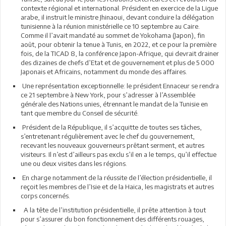
contexte régional et international. Président en exercice de la Ligue
arabe, il instruit le ministre Jhinaoui, devant conduire la délégation
tunisienne à la réunion ministérielle ce 10 septembre au Caire.
Comme il l’avait mandaté au sommet de Yokohama (Japon), fin
août, pour obtenir la tenue à Tunis, en 2022, et ce pour la première
fois, de la TICAD 8, la conférence Japon-Afrique, qui devrait drainer
des dizaines de chefs d’Etat et de gouvernement et plus de 5 000
Japonais et Africains, notamment du monde des affaires.
Une représentation exceptionnelle: le président Ennaceur se rendra
ce 21 septembre à New York, pour s’adresser à l’Assemblée
générale des Nations unies, étrennant le mandat de la Tunisie en
tant que membre du Conseil de sécurité.
Président de la République, il s’acquitte de toutes ses tâches,
s’entretenant régulièrement avec le chef du gouvernement,
recevant les nouveaux gouverneurs prêtant serment, et autres
visiteurs. Il n’est d’ailleurs pas exclu s’il en a le temps, qu’il effectue
une ou deux visites dans les régions.
En charge notamment de la réussite de l’élection présidentielle, il
reçoit les membres de l’Isie et de la Haica, les magistrats et autres
corps concernés.
A la tête de l’institution présidentielle, il prête attention à tout
pour s’assurer du bon fonctionnement des différents rouages,