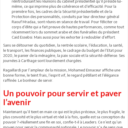
réintroduisant les réunions du cabinet présidentiel qu’il préside lui-
même, ce qui imprime plus de cohérence et d’efficacité. Pour la
première fois, les cadres de la Sécurité présidentielle et de la
Protection des personnalités, conduits par leur directeur général
Raouf Mradaa, sont réunis en séance de travail. Pour féliciter ce
corps d’élite qui a fait preuve de hautes performances, comme tout
récemment lors du sommet arabe et des funérailles du président
Caïd Essebsi. Mais aussi pour les exhorter à redoubler d’effort.
Sans se détourner du quotidien, la rentrée scolaire, l’éducation, la santé,
le transport, les finances publiques, le cadrage du budget de l’Etat pour
2020, le panier de la ménagère, la paix sociale et la sécurité-défense. Ses
journées à Carthage sont lourdement chargées.
Ragaillardi par l’ampleur de la mission, Mohamed Ennaceur affiche une
bonne forme, le teint frais, l’esprit vif, le regard pétillant et l’élégance
raffinée. Le bonheur de servir.
Un pouvoir pour servir et paver
l’avenir
Maintenant qu’il tient en main ce qui est le plus précieux, le plus fragile, le
plus convoité et le plus virtuel et réel à la fois, quelle est sa conception du
pouvoir ? «Nullement une fin en soi, confie-t-il à Leaders. Ce n’est qu’un
moyen pour servir la communauté nationale. Le pouvoir n’a de sens que