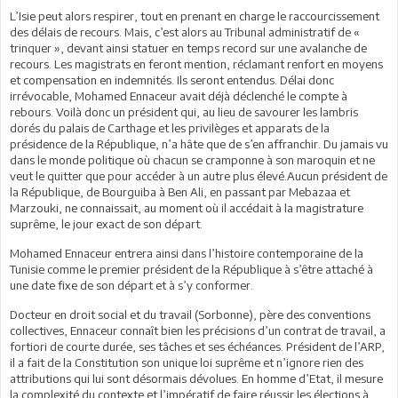
L’Isie peut alors respirer, tout en prenant en charge le raccourcissement
des délais de recours. Mais, c’est alors au Tribunal administratif de «
trinquer », devant ainsi statuer en temps record sur une avalanche de
recours. Les magistrats en feront mention, réclamant renfort en moyens
et compensation en indemnités. Ils seront entendus. Délai donc
irrévocable, Mohamed Ennaceur avait déjà déclenché le compte à
rebours. Voilà donc un président qui, au lieu de savourer les lambris
dorés du palais de Carthage et les privilèges et apparats de la
présidence de la République, n’a hâte que de s’en affranchir. Du jamais vu
dans le monde politique où chacun se cramponne à son maroquin et ne
veut le quitter que pour accéder à un autre plus élevé.Aucun président de
la République, de Bourguiba à Ben Ali, en passant par Mebazaa et
Marzouki, ne connaissait, au moment où il accédait à la magistrature
suprême, le jour exact de son départ.
Mohamed Ennaceur entrera ainsi dans l’histoire contemporaine de la
Tunisie comme le premier président de la République à s’être attaché à
une date fixe de son départ et à s’y conformer.
Docteur en droit social et du travail (Sorbonne), père des conventions
collectives, Ennaceur connaît bien les précisions d’un contrat de travail, a
fortiori de courte durée, ses tâches et ses échéances. Président de l’ARP,
il a fait de la Constitution son unique loi suprême et n’ignore rien des
attributions qui lui sont désormais dévolues. En homme d’Etat, il mesure
la complexité du contexte et l’impératif de faire réussir les élections à