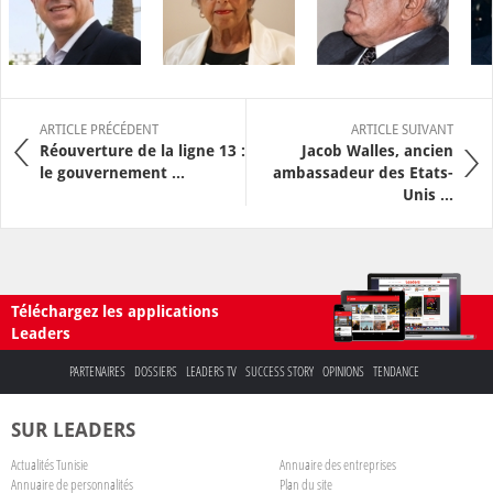
ARTICLE PRÉCÉDENT
ARTICLE SUIVANT
Réouverture de la ligne 13 :
Jacob Walles, ancien
le gouvernement ...
ambassadeur des Etats-
Unis ...
Téléchargez les applications
Leaders
PARTENAIRES
DOSSIERS
LEADERS TV
SUCCESS STORY
OPINIONS
TENDANCE
SUR LEADERS
Actualités Tunisie
Annuaire des entreprises
Annuaire de personnalités
Plan du site