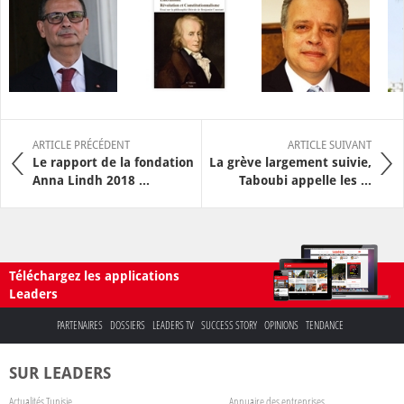
ARTICLE PRÉCÉDENT
ARTICLE SUIVANT
Le rapport de la fondation
La grève largement suivie,
Anna Lindh 2018 ...
Taboubi appelle les ...
Téléchargez les applications
Leaders
PARTENAIRES
DOSSIERS
LEADERS TV
SUCCESS STORY
OPINIONS
TENDANCE
SUR LEADERS
Actualités Tunisie
Annuaire des entreprises