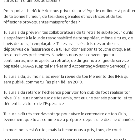
après tant d’années de labeur ?
Pourquoi as-tu décidé de nous priver du privilège de continuer à profiter
de ta bonne humeur, de tes idées géniales et novatrices et de tes
réflexions provoquantes maisprofondes ?
Tu aurais dû prévenir tes collaborateurs de ta retraite subite pour qu’ils
s’apprêtent à la lourde responsabilité de te suppléer, même si tu es, de
l’avis de tous, irremplaçable. Tu les as laissés, tels des orphelins,
dépourvus de l’assurance que tu leur donnais par ta touche critique et
tes directives pertinentes. N’avions-nous pas convenu que tu
continueras, même après ta retraite, de diriger notre ligne de service
baptisée CMAAS (Capital Market and AccountingAdvisory Services) ?
Tu aurais dû, au moins, achever la revue de ton Memento des IFRS qui
sera publié, comme tu l’as planifié, en 2019.
Tu aurais dû retarder l’échéance pour voir ton club de foot réaliser ton
rêve. D’ailleurs nombreux de tes amis, ont eu une pensée pour toi et te
dédient la victoire de l’Espérance.
Tu aurais dû résister davantage pour vivre le centenaire de ton Club,
événement que tu as commencé à préparer depuis une dizaine d’années.
La mort nous est écrite ; mais la tienne nous a pris, tous, de court.
Je te rends responsable de ton départ prématuré parce que, avec le