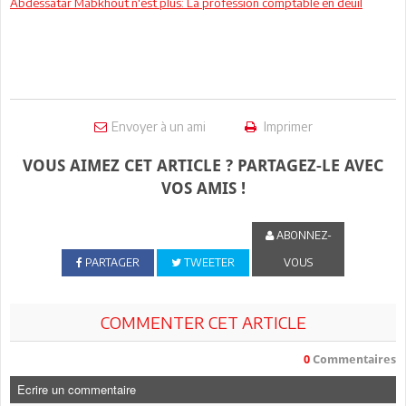
Abdessatar Mabkhout n'est plus: La profession comptable en deuil
Envoyer à un ami
Imprimer
VOUS AIMEZ CET ARTICLE ? PARTAGEZ-LE AVEC
VOS AMIS !
ABONNEZ-
PARTAGER
TWEETER
VOUS
COMMENTER CET ARTICLE
0
Commentaires
Ecrire un commentaire