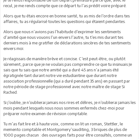
recul, je me rends compte que ce départ tu l’as prédit voire préparé.
Alors que tu étais encore en bonne santé, tu as mis de l’ordre dans tes
affaires, tu as régularisé toutes les questions qui étaient pendantes.
Alors que nous n’avions pas l’habitude d’exprimer les sentiments
d’amitié que nous vouons l’un envers l’autre, tu t’es mis durant tes
derniers mois à me gratifier de déclarations sincères de tes sentiments
envers moi.
Je réagissais de manière brève et concise. C’est peut-être, ou plutôt
sûrement, parce que je ne voulais pas comprendre ce que tu insinuais Je
sais que tu sais que notre amitié qui a duré 45 ans n’a jamais été
égratignée tant durant notre vie estudiantine que durant notre
association professionnelle (qui a duré pendant 35 ans) en passant par
notre période de stage professionnel avec notre maître de stage Si
Rached.
Si j’oublie, je n’oublierai jamais nos rires et délires, je n’oublierai jamais les
mois pendant lesquels nous nous sommes enfermés chez-moi pour
préparer notre examen de révision comptable.
Tu m’as fait lire et à haute voix, comme on lit un roman, Stettler, le
memento comptable et Montgomery’sauditing, 3 briques de plus de
1000 pages chacun : des ouvrages faits pour être consultés, comme un