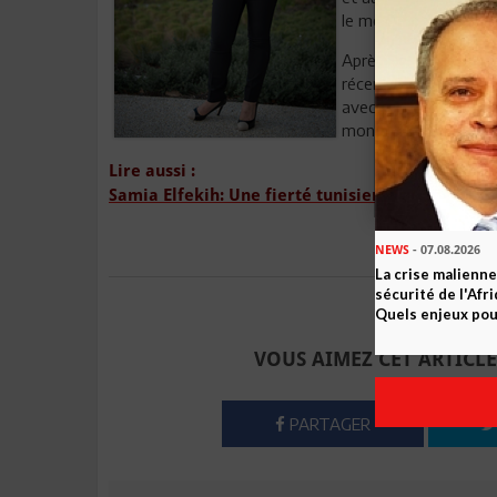
le monde. »
Après un bref détour 
récentes inondations
avec le chef de la dip
mon pays s’y inscrire 
Lire aussi :
Samia Elfekih: Une fierté tunisienne en Austral
i
NEWS
- 07.08.2026
La crise malienne
sécurité de l'Afr
Envoyer à u
Quels enjeux pour
VOUS AIMEZ CET ARTICLE
PARTAGER