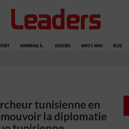
STORY
HOMMAGE À..
DOSSIERS
WHO'S WHO
BLOG
ercheur tunisienne en
omouvoir la diplomatie
que tunisienne