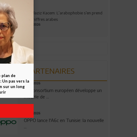
Abdelaziz Kacem: L’arabophobie s’en prend
aux chiffres arabes
09.07.2026
PARTENAIRES
e plan de
 Un pas vers la
06.08.2026
n sur un long
Un consortium européen développe un
rir
modèle de ...
04.08.2026
OPPO lance l'A6c en Tunisie: la nouvelle
...