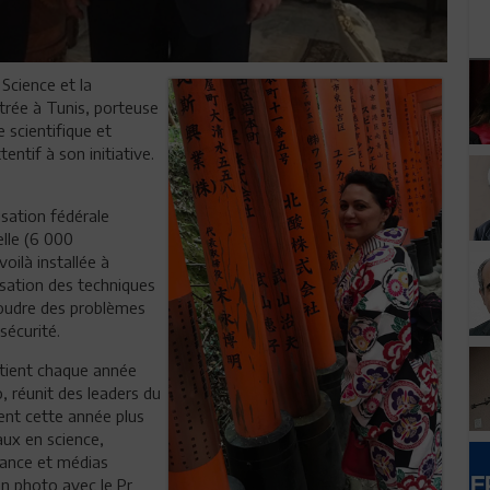
Science et la
trée à Tunis, porteuse
 scientifique et
entif à son initiative.
isation fédérale
elle (6 000
oilà installée à
ilisation des techniques
oudre des problèmes
sécurité.
 tient chaque année
, réunit des leaders du
ient cette année plus
aux en science,
nance et médias
n photo avec le Pr