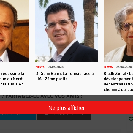
par Nabeul, le temps de s’enquérir des siens après les
, Samia repart en Australie, enthousiasmée par sa rencontre
lomatie tunisienne. « Je ne peux être plus ravie que de voir
parmi les pionniers», confie-t-elle à Leaders.
e
NEWS
- 06.08.2026
NEWS
- 06.08.2026
 redessine la
Dr Sami Bahri: La Tunisie face à
Riadh Zghal - L
ique du Nord:
l'IA - 2ème partie
développement:
n ami
Imprimer
 la Tunisie?
décentralisatio
chemin à parcou
 ? PARTAGEZ-LE AVEC VOS AMIS !
Ne plus afficher
TWEETER
ABONNEZ-VOUS