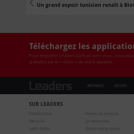
Un grand espoir tunisien renaît à Biot
Téléchargez les applicati
Pour emporter Leaders partout avec vous, vous pouv
gratuites sur le « store » de votre appareil.
PARTENAIRES
DOSSIERS
SUR LEADERS
Actualités Tunisie
Annuaire des entreprises
Plan du site
Qui sommes nous
Leaders Mobile
Abonnez-vous au mensuel