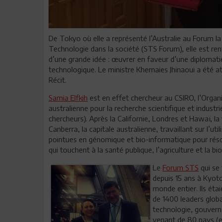
De Tokyo où elle a représenté l’Australie au Forum la 
Technologie dans la société (STS Forum), elle est ren
d’une grande idée : œuvrer en faveur d’une diplomatie
technologique. Le ministre Khemaies Jhinaoui a été att
Récit.
Samia Elfkih
est en effet chercheur au CSIRO, l’Organ
australienne pour la recherche scientifique et industri
chercheurs). Après la Californie, Londres et Hawaï, la v
Canberra, la capitale australienne, travaillant sur l’ut
pointues en génomique et bio-informatique pour rés
qui touchent à la santé publique, l’agriculture et la bio
Le
Forum STS
qui se
depuis 15 ans à Kyoto
monde entier. Ils éta
de 1400 leaders glob
technologie, gouver
venant de 80 pays (e