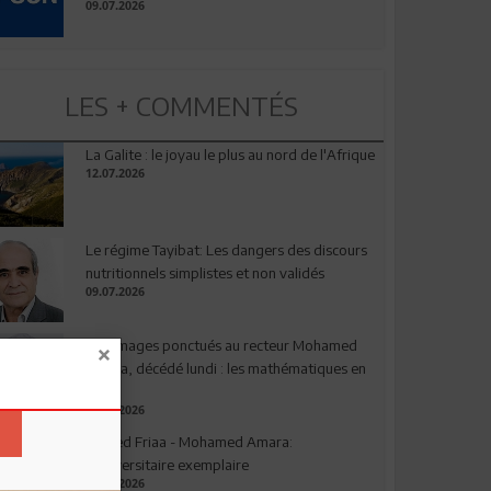
09.07.2026
LES + COMMENTÉS
La Galite : le joyau le plus au nord de l'Afrique
12.07.2026
Le régime Tayibat: Les dangers des discours
nutritionnels simplistes et non validés
09.07.2026
Hommages ponctués au recteur Mohamed
Amara, décédé lundi : les mathématiques en
deuil
03.08.2026
Ahmed Friaa - Mohamed Amara:
l’Universitaire exemplaire
04.08.2026