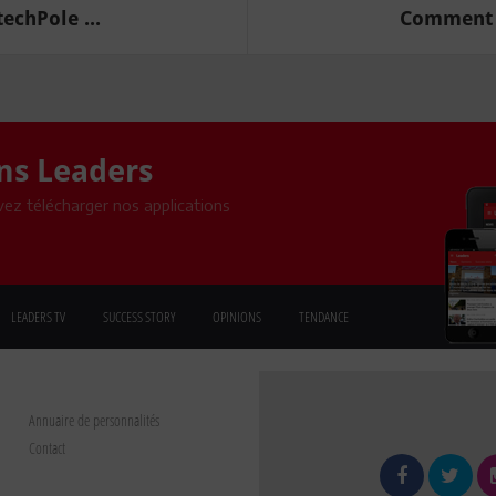
echPole ...
Comment c
ons Leaders
ez télécharger nos applications
LEADERS TV
SUCCESS STORY
OPINIONS
TENDANCE
Annuaire de personnalités
Contact