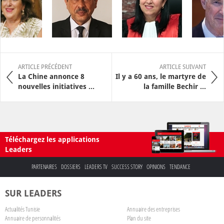
ARTICLE PRÉCÉDENT
ARTICLE SUIVANT
La Chine annonce 8
Il y a 60 ans, le martyre de
nouvelles initiatives ...
la famille Bechir ...
Téléchargez les applications
Leaders
PARTENAIRES
DOSSIERS
LEADERS TV
SUCCESS STORY
OPINIONS
TENDANCE
SUR LEADERS
Actualités Tunisie
Annuaire des entreprises
Annuaire de personnalités
Plan du site