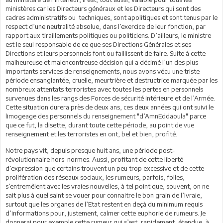
ministères car les Directeurs généraux et les Directeurs qui sont des
cadres administratifs ou techniques, sont apolitiques et sont tenus par le
respect d’une neutralité absolue, dans l’exercice de leur fonction, par
rapport aux tiraillements politiques ou politiciens. D’ailleurs, le ministre
est le seul responsable de ce que ses Directions Générales et ses
Directions et leurs personnels font ou faillissent de faire. Suite à cette
malheureuse et malencontreuse décision qui a décimé l’un des plus
importants services de renseignements, nous avons vécu une triste
période ensanglantée, cruelle, meurtrière et destructrice marquée par les
nombreux attentats terroristes avec toutes les pertes en personnels
survenues dans les rangs des Forces de sécurité intérieure et de l’Armée.
Cette situation durera près de deux ans, ces deux années qui ont suivi le
limogeage des personnels du renseignement "d’AmnEddaoula" parce
que ce fut, la disette, durant toute cette période, au point de vue
renseignement et les terroristes en ont, bel et bien, profité.
Notre pays vit, depuis presque huit ans, une période post-
révolutionnaire hors normes. Aussi, profitant de cette liberté
d’expression que certains trouvent un peu trop excessive et de cette
prolifération des réseaux sociaux, les rumeurs, parfois, folles,
s’entremêlent avec les vraies nouvelles, à tel point que, souvent, on ne
sait plus à quel saint se vouer pour connaitre le bon grain de l’ivraie,
surtout que les organes de l’Etat restent en deçà du minimum requis
d’informations pour, justement, calmer cette euphorie de rumeurs. Je
donnerai pour exemple cette rumeur qui s’est, rapidement, étendue, à