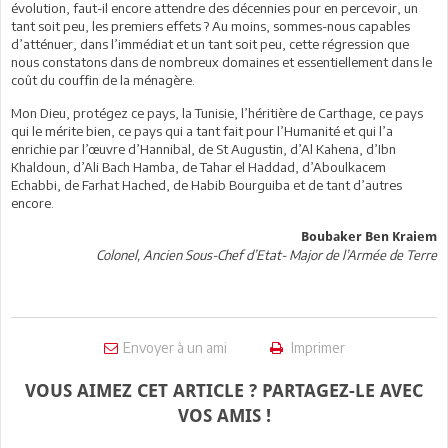
évolution, faut-il encore attendre des décennies pour en percevoir, un
tant soit peu, les premiers effets ? Au moins, sommes-nous capables
d’atténuer, dans l’immédiat et un tant soit peu, cette régression que
nous constatons dans de nombreux domaines et essentiellement dans le
coût du couffin de la ménagère.
Mon Dieu, protégez ce pays, la Tunisie, l’héritière de Carthage, ce pays
qui le mérite bien, ce pays qui a tant fait pour l’Humanité et qui l’a
enrichie par l’œuvre d’Hannibal, de St Augustin, d’Al Kahena, d’Ibn
Khaldoun, d’Ali Bach Hamba, de Tahar el Haddad, d’Aboulkacem
Echabbi, de Farhat Hached, de Habib Bourguiba et de tant d’autres
encore.
Boubaker Ben Kraiem
Colonel, Ancien Sous-Chef d’Etat- Major de l’Armée de Terre
Envoyer à un ami
Imprimer
VOUS AIMEZ CET ARTICLE ? PARTAGEZ-LE AVEC
VOS AMIS !