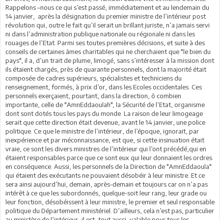
Rappelons –nous ce qui s’est passé, immédiatement et au lendemain du
14 janvier, après la désignation du premier ministre de l’intérieur post
révolution qui, outre le fait qu’il serait un brillant juriste, n’a jamais servi
ni dans l’administration publique nationale ou régionale ni dans les
rouages de l’Etat. Parmi ses toutes premières décisions, et suite à des
conseils de certaines âmes charitables qui ne cherchaient que "le bien du
pays", il a, d’un trait de plume, limogé, sans s’intéresser à la mission dont
ils étaient chargés, près de quarante personnels, dont la majorité était
composée de cadres supérieurs, spécialistes et techniciens du
renseignement, formés, à prix d’or, dans les Ecoles occidentales. Ces
personnels exerçaient, pourtant, dans la direction, ô combien
importante, celle de "AmnEddaoulah", la Sécurité de l’Etat, organisme
dont sont dotés tous les pays du monde. La raison de leur limogeage
serait que cette direction était devenue, avant le 14 janvier, une police
politique. Ce que le ministre de l’intérieur, de l’époque, ignorait, par
inexpérience et par méconnaissance, est que, si cette insinuation était
vraie, ce sont les divers ministres de l’intérieur qui l’ont précédé,qui en
étaient responsables parce que ce sont eux qui leur donnaient les ordres
en conséquence. Aussi, les personnels de la Direction de "AmnEddaoula"
qui étaient des exécutants ne pouvaient désobéir à leur ministre. Et ce
sera ainsi aujourd’hui, demain, après-demain et toujours car on n’a pas
intérêt à ce que les subordonnés, quelque-soit leur rang, leur grade ou
leur fonction, désobéissent à leur ministre, le premier et seul responsable
politique du Département ministériel. D’ailleurs, cela n’est pas, particulier
au ministère de l’intérieur, il est, tout aussi, valable pour tous les