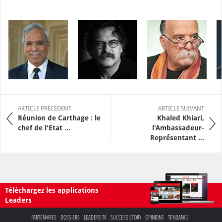
ARTICLE PRÉCÉDENT
ARTICLE SUIVANT
Réunion de Carthage : le
Khaled Khiari,
chef de l'Etat ...
l'Ambassadeur-
Représentant ...
Téléchargez les applications
Leaders
PARTENAIRES
DOSSIERS
LEADERS TV
SUCCESS STORY
OPINIONS
TENDANCE