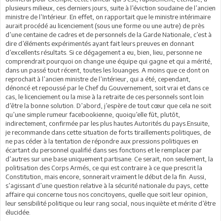
plusieurs milieux, ces derniers jours, suite à l’éviction soudaine de l’ancien
ministre de l’Intérieur. En effet, on rapportait que le ministre intérimaire
aurait procédé au licenciement (sous une forme ou une autre) de près
d’une centaine de cadres et de personnels de la Garde Nationale, c’est à
dire d’éléments expérimentés ayant fait leurs preuves en donnant
d’excellents résultats. Si ce dégagement a eu, bien, lieu, personne ne
comprendrait pourquoi on change une équipe qui gagne et qui a mérité,
dans un passé tout récent, toutes les louanges. A moins que ce dont on
reprochait à l’ancien ministre de l’intérieur, qui a été, cependant,
dénoncé et repoussé par le Chef du Gouvernement, soit vrai et dans ce
cas, le licenciement ou la mise à la retraite de ces personnels sont loin
d’être la bonne solution. D’abord, j’espère de tout cœur que cela ne soit
qu’une simple rumeur facebookienne, quoiqu’elle fût, plutôt,
indirectement, confirmée par les plus hautes Autorités du pays.Ensuite,
je recommande dans cette situation de forts tiraillements politiques, de
ne pas céder à la tentation de répondre aux pressions politiques en
écartant du personnel qualifié dans ses fonctions et le remplacer par
d’autres sur une base uniquement partisane. Ce serait, non seulement, la
politisation des Corps Armés, ce qui est contraire à ce que prescrit la
Constitution, mais encore, sonnerait vraiment le début de la fin. Aussi,
s’agissant d’une question relative à la sécurité nationale du pays, cette
affaire qui concerne tous nos concitoyens, quelle que soit leur opinion,
leur sensibilité politique ou leur rang social, nous inquiète et mérite d’être
élucidée.