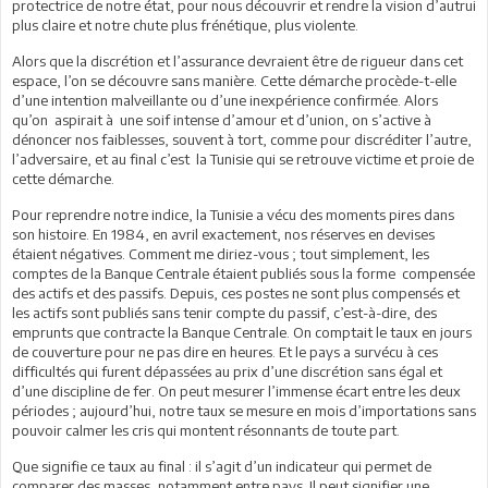
protectrice de notre état, pour nous découvrir et rendre la vision d’autrui
plus claire et notre chute plus frénétique, plus violente.
Alors que la discrétion et l’assurance devraient être de rigueur dans cet
espace, l’on se découvre sans manière. Cette démarche procède-t-elle
d’une intention malveillante ou d’une inexpérience confirmée. Alors
qu’on aspirait à une soif intense d’amour et d’union, on s’active à
dénoncer nos faiblesses, souvent à tort, comme pour discréditer l’autre,
l’adversaire, et au final c’est la Tunisie qui se retrouve victime et proie de
cette démarche.
Pour reprendre notre indice, la Tunisie a vécu des moments pires dans
son histoire. En 1984, en avril exactement, nos réserves en devises
étaient négatives. Comment me diriez-vous ; tout simplement, les
comptes de la Banque Centrale étaient publiés sous la forme compensée
des actifs et des passifs. Depuis, ces postes ne sont plus compensés et
les actifs sont publiés sans tenir compte du passif, c’est-à-dire, des
emprunts que contracte la Banque Centrale. On comptait le taux en jours
de couverture pour ne pas dire en heures. Et le pays a survécu à ces
difficultés qui furent dépassées au prix d’une discrétion sans égal et
d’une discipline de fer. On peut mesurer l’immense écart entre les deux
périodes ; aujourd’hui, notre taux se mesure en mois d’importations sans
pouvoir calmer les cris qui montent résonnants de toute part.
Que signifie ce taux au final : il s’agit d’un indicateur qui permet de
comparer des masses, notamment entre pays. Il peut signifier une