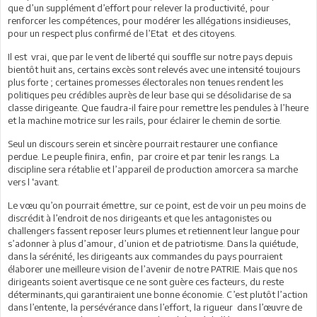
que d’un supplément d’effort pour relever la productivité, pour
renforcer les compétences, pour modérer les allégations insidieuses,
pour un respect plus confirmé de l’Etat et des citoyens.
Il est vrai, que par le vent de liberté qui souffle sur notre pays depuis
bientôt huit ans, certains excès sont relevés avec une intensité toujours
plus forte ; certaines promesses électorales non tenues rendent les
politiques peu crédibles auprès de leur base qui se désolidarise de sa
classe dirigeante. Que faudra-il faire pour remettre les pendules à l’heure
et la machine motrice sur les rails, pour éclairer le chemin de sortie.
Seul un discours serein et sincère pourrait restaurer une confiance
perdue. Le peuple finira, enfin, par croire et par tenir les rangs. La
discipline sera rétablie et l’appareil de production amorcera sa marche
vers l ‘avant.
Le vœu qu’on pourrait émettre, sur ce point, est de voir un peu moins de
discrédit à l’endroit de nos dirigeants et que les antagonistes ou
challengers fassent reposer leurs plumes et retiennent leur langue pour
s’adonner à plus d’amour, d’union et de patriotisme. Dans la quiétude,
dans la sérénité, les dirigeants aux commandes du pays pourraient
élaborer une meilleure vision de l’avenir de notre PATRIE. Mais que nos
dirigeants soient avertisque ce ne sont guère ces facteurs, du reste
déterminants,qui garantiraient une bonne économie. C’est plutôt l’action
dans l’entente, la persévérance dans l’effort, la rigueur dans l’œuvre de