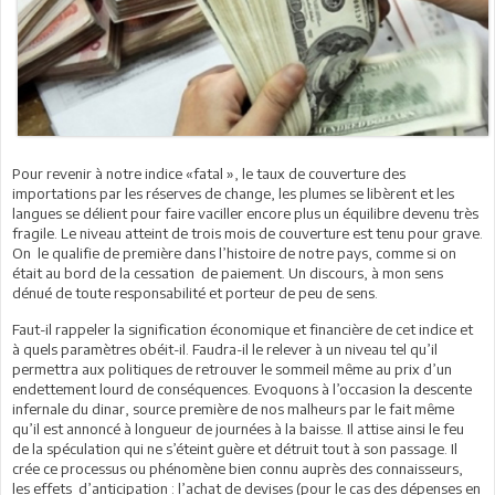
Pour revenir à notre indice «fatal », le taux de couverture des
importations par les réserves de change, les plumes se libèrent et les
langues se délient pour faire vaciller encore plus un équilibre devenu très
fragile. Le niveau atteint de trois mois de couverture est tenu pour grave.
On le qualifie de première dans l’histoire de notre pays, comme si on
était au bord de la cessation de paiement. Un discours, à mon sens
dénué de toute responsabilité et porteur de peu de sens.
Faut-il rappeler la signification économique et financière de cet indice et
à quels paramètres obéit-il. Faudra-il le relever à un niveau tel qu’il
permettra aux politiques de retrouver le sommeil même au prix d’un
endettement lourd de conséquences. Evoquons à l’occasion la descente
infernale du dinar, source première de nos malheurs par le fait même
qu’il est annoncé à longueur de journées à la baisse. Il attise ainsi le feu
de la spéculation qui ne s’éteint guère et détruit tout à son passage. Il
crée ce processus ou phénomène bien connu auprès des connaisseurs,
les effets d’anticipation : l’achat de devises (pour le cas des dépenses en