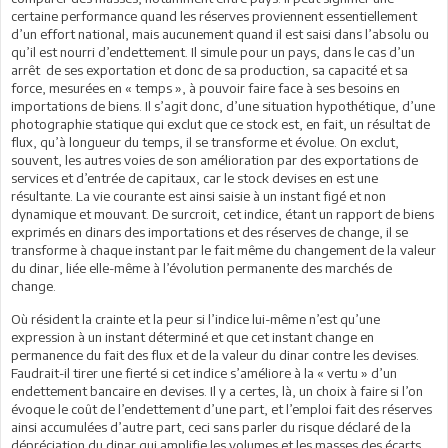
certaine performance quand les réserves proviennent essentiellement
d’un effort national, mais aucunement quand il est saisi dans l’absolu ou
qu’il est nourri d’endettement. Il simule pour un pays, dans le cas d’un
arrêt de ses exportation et donc de sa production, sa capacité et sa
force, mesurées en « temps », à pouvoir faire face à ses besoins en
importations de biens. Il s’agit donc, d’une situation hypothétique, d’une
photographie statique qui exclut que ce stock est, en fait, un résultat de
flux, qu’à longueur du temps, il se transforme et évolue. On exclut,
souvent, les autres voies de son amélioration par des exportations de
services et d’entrée de capitaux, car le stock devises en est une
résultante. La vie courante est ainsi saisie à un instant figé et non
dynamique et mouvant. De surcroit, cet indice, étant un rapport de biens
exprimés en dinars des importations et des réserves de change, il se
transforme à chaque instant par le fait même du changement de la valeur
du dinar, liée elle-même à l’évolution permanente des marchés de
change.
Où résident la crainte et la peur si l’indice lui-même n’est qu’une
expression à un instant déterminé et que cet instant change en
permanence du fait des flux et de la valeur du dinar contre les devises.
Faudrait-il tirer une fierté si cet indice s’améliore à la « vertu » d’un
endettement bancaire en devises. Il y a certes, là, un choix à faire si l’on
évoque le coût de l’endettement d’une part, et l’emploi fait des réserves
ainsi accumulées d’autre part, ceci sans parler du risque déclaré de la
dépréciation du dinar qui amplifie les volumes et les masses des écarts