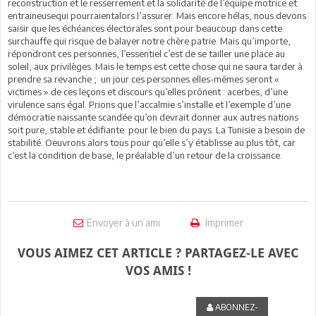
reconstruction et le resserrement et la solidarité de l’équipe motrice et
entraineusequi pourraientalors l’assurer. Mais encore hélas, nous devons
saisir que les échéances électorales sont pour beaucoup dans cette
surchauffe qui risque de balayer notre chère patrie. Mais qu’importe,
répondront ces personnes, l’essentiel c’est de se tailler une place au
soleil, aux privilèges. Mais le temps est cette chose qui ne saura tarder à
prendre sa revanche ; un jour ces personnes elles-mêmes seront «
victimes » de ces leçons et discours qu’elles prônent : acerbes, d’une
virulence sans égal. Prions que l’accalmie s’installe et l’exemple d’une
démocratie naissante scandée qu’on devrait donner aux autres nations
soit pure, stable et édifiante pour le bien du pays. La Tunisie a besoin de
stabilité. Oeuvrons alors tous pour qu’elle s’y établisse au plus tôt, car
c’est la condition de base, le préalable d’un retour de la croissance.
Envoyer à un ami
Imprimer
VOUS AIMEZ CET ARTICLE ? PARTAGEZ-LE AVEC
VOS AMIS !
ABONNEZ-