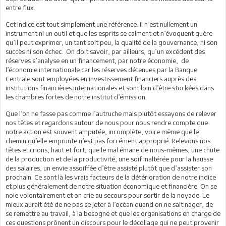
entre flux.
Cet indice est tout simplement une référence. Il n’est nullement un
instrument ni un outil et que les esprits se calment et n’évoquent guère
qu’il peut exprimer, un tant soit peu, la qualité de la gouvernance, ni son
succès ni son échec. On doit savoir, par ailleurs, qu’un excédent des
réserves s’analyse en un financement, par notre économie, de
l’économie internationale car les réserves détenues par la Banque
Centrale sont employées en investissement financiers auprès des
institutions financières internationales et sont loin d’être stockées dans
les chambres fortes de notre institut d’émission.
Que l’on ne fasse pas comme l’autruche mais plutôt essayons de relever
nos têtes et regardons autour de nous pour nous rendre compte que
notre action est souvent amputée, incomplète, voire même que le
chemin qu’elle emprunte n’est pas forcément approprié. Relevons nos
têtes et crions, haut et fort, que le mal émane de nous-mêmes, une chute
de la production et de la productivité, une soif inaltérée pour la hausse
des salaires, un envie assoiffée d’être assisté plutôt que d’assister son
prochain. Ce sont là les vrais facteurs de la détérioration de notre indice
et plus généralement de notre situation économique et financière. On se
noie volontairement et on crie au secours pour sortir de la noyade. Le
mieux aurait été de ne pas se jeter à l’océan quand on ne sait nager, de
se remettre au travail, à la besogne et que les organisations en charge de
ces questions prônent un discours pour le décollage qui ne peut provenir