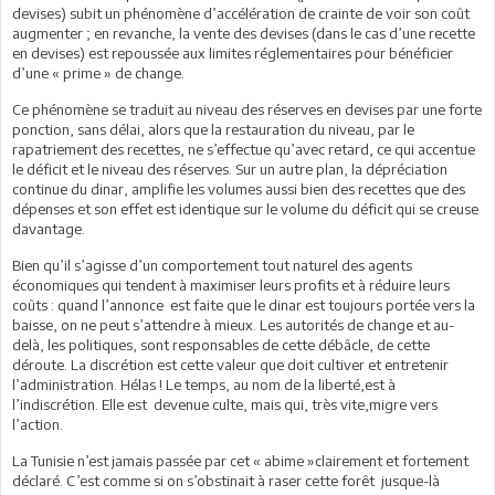
devises) subit un phénomène d’accélération de crainte de voir son coût
augmenter ; en revanche, la vente des devises (dans le cas d’une recette
en devises) est repoussée aux limites réglementaires pour bénéficier
d’une « prime » de change.
Ce phénomène se traduit au niveau des réserves en devises par une forte
ponction, sans délai, alors que la restauration du niveau, par le
rapatriement des recettes, ne s’effectue qu’avec retard, ce qui accentue
le déficit et le niveau des réserves. Sur un autre plan, la dépréciation
continue du dinar, amplifie les volumes aussi bien des recettes que des
dépenses et son effet est identique sur le volume du déficit qui se creuse
davantage.
Bien qu’il s’agisse d’un comportement tout naturel des agents
économiques qui tendent à maximiser leurs profits et à réduire leurs
coûts : quand l’annonce est faite que le dinar est toujours portée vers la
baisse, on ne peut s’attendre à mieux. Les autorités de change et au-
delà, les politiques, sont responsables de cette débâcle, de cette
déroute. La discrétion est cette valeur que doit cultiver et entretenir
l’administration. Hélas ! Le temps, au nom de la liberté,est à
l’indiscrétion. Elle est devenue culte, mais qui, très vite,migre vers
l’action.
La Tunisie n’est jamais passée par cet « abime »clairement et fortement
déclaré. C’est comme si on s’obstinait à raser cette forêt jusque-là