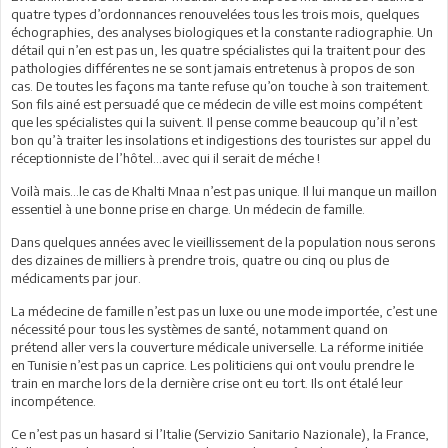
quatre types d’ordonnances renouvelées tous les trois mois, quelques
échographies, des analyses biologiques et la constante radiographie. Un
détail qui n’en est pas un, les quatre spécialistes qui la traitent pour des
pathologies différentes ne se sont jamais entretenus à propos de son
cas. De toutes les façons ma tante refuse qu’on touche à son traitement.
Son fils ainé est persuadé que ce médecin de ville est moins compétent
que les spécialistes qui la suivent. Il pense comme beaucoup qu’il n’est
bon qu’à traiter les insolations et indigestions des touristes sur appel du
réceptionniste de l’hôtel…avec qui il serait de méche !
Voilà mais…le cas de Khalti Mnaa n’est pas unique. Il lui manque un maillon
essentiel à une bonne prise en charge. Un médecin de famille.
Dans quelques années avec le vieillissement de la population nous serons
des dizaines de milliers à prendre trois, quatre ou cinq ou plus de
médicaments par jour.
La médecine de famille n’est pas un luxe ou une mode importée, c’est une
nécessité pour tous les systèmes de santé, notamment quand on
prétend aller vers la couverture médicale universelle. La réforme initiée
en Tunisie n’est pas un caprice. Les politiciens qui ont voulu prendre le
train en marche lors de la dernière crise ont eu tort. Ils ont étalé leur
incompétence.
Ce n’est pas un hasard si l’Italie (Servizio Sanitario Nazionale), la France,