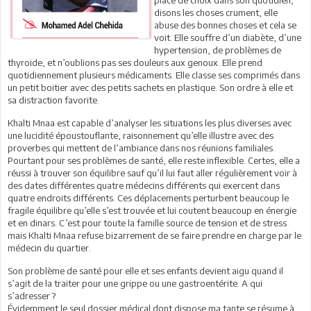
disons les choses crument, elle
abuse des bonnes choses et cela se
voit. Elle souffre d’un diabète, d’une
hypertension, de problèmes de
thyroïde, et n’oublions pas ses douleurs aux genoux. Elle prend
quotidiennement plusieurs médicaments. Elle classe ses comprimés dans
un petit boitier avec des petits sachets en plastique. Son ordre à elle et
sa distraction favorite.
Khalti Mnaa est capable d’analyser les situations les plus diverses avec
une lucidité époustouflante, raisonnement qu’elle illustre avec des
proverbes qui mettent de l’ambiance dans nos réunions familiales.
Pourtant pour ses problèmes de santé, elle reste inflexible. Certes, elle a
réussi à trouver son équilibre sauf qu’il lui faut aller régulièrement voir à
des dates différentes quatre médecins différents qui exercent dans
quatre endroits différents. Ces déplacements perturbent beaucoup le
fragile équilibre qu’elle s’est trouvée et lui coutent beaucoup en énergie
et en dinars. C’est pour toute la famille source de tension et de stress
mais Khalti Mnaa refuse bizarrement de se faire prendre en charge par le
médecin du quartier.
Son problème de santé pour elle et ses enfants devient aigu quand il
s’agit de la traiter pour une grippe ou une gastroentérite. A qui
s’adresser ?
Évidemment le seul dossier médical dont dispose ma tante se résume à