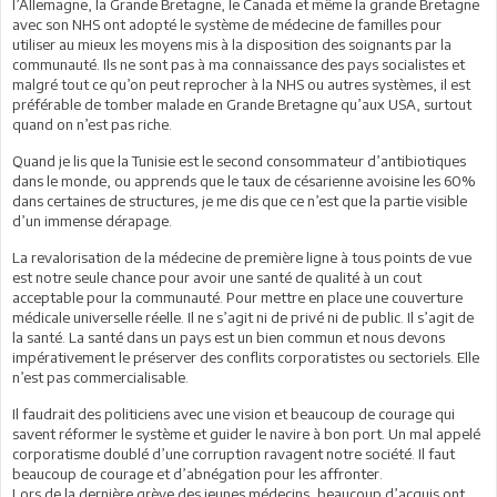
l’Allemagne, la Grande Bretagne, le Canada et même la grande Bretagne
avec son NHS ont adopté le système de médecine de familles pour
utiliser au mieux les moyens mis à la disposition des soignants par la
communauté. Ils ne sont pas à ma connaissance des pays socialistes et
malgré tout ce qu’on peut reprocher à la NHS ou autres systèmes, il est
préférable de tomber malade en Grande Bretagne qu’aux USA, surtout
quand on n’est pas riche.
Quand je lis que la Tunisie est le second consommateur d’antibiotiques
dans le monde, ou apprends que le taux de césarienne avoisine les 60%
dans certaines de structures, je me dis que ce n’est que la partie visible
d’un immense dérapage.
La revalorisation de la médecine de première ligne à tous points de vue
est notre seule chance pour avoir une santé de qualité à un cout
acceptable pour la communauté. Pour mettre en place une couverture
médicale universelle réelle. Il ne s’agit ni de privé ni de public. Il s’agit de
la santé. La santé dans un pays est un bien commun et nous devons
impérativement le préserver des conflits corporatistes ou sectoriels. Elle
n’est pas commercialisable.
Il faudrait des politiciens avec une vision et beaucoup de courage qui
savent réformer le système et guider le navire à bon port. Un mal appelé
corporatisme doublé d’une corruption ravagent notre société. Il faut
beaucoup de courage et d’abnégation pour les affronter.
Lors de la dernière grève des jeunes médecins, beaucoup d’acquis ont