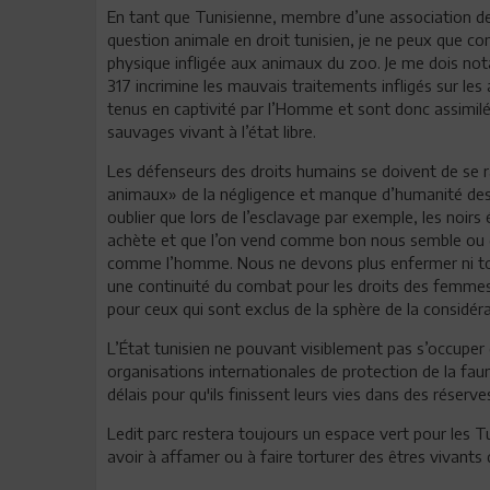
En tant que Tunisienne, membre d’une association de 
question animale en droit tunisien, je ne peux que co
physique infligée aux animaux du zoo. Je me dois not
317 incrimine les mauvais traitements infligés sur 
tenus en captivité par l’Homme et sont donc assimi
sauvages vivant à l’état libre.
Les défenseurs des droits humains se doivent de se ral
animaux» de la négligence et manque d’humanité des
oublier que lors de l’esclavage par exemple, les noir
achète et que l’on vend comme bon nous semble ou q
comme l’homme. Nous ne devons plus enfermer ni tort
une continuité du combat pour les droits des femmes e
pour ceux qui sont exclus de la sphère de la considér
L’État tunisien ne pouvant visiblement pas s’occuper
organisations internationales de protection de la fau
délais pour qu'ils finissent leurs vies dans des réserve
Ledit parc restera toujours un espace vert pour les T
avoir à affamer ou à faire torturer des êtres vivants 