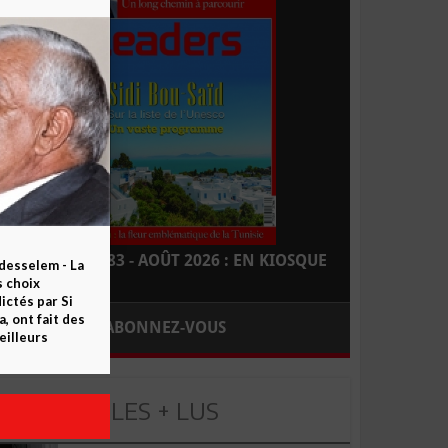
LEADERS N° 183 - AOÛT 2026 : EN KIOSQUE
esselem - La
s choix
ctés par Si
 ont fait des
ABONNEZ-VOUS
eilleurs
LES + LUS