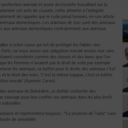
protection animale et jeune doctorante travaillant sur la
ndamner cet acte de cruauté, cette atteinte à l’intégrité
amment de rappeler que le code pénal tunisien, en son article
les animaux domestiques. Les animaux de zoo sont des animaux
lés aux animaux domestiques contrairement aux animaux
lier à notre cause qui est de protéger les faibles «les
 forts car nous avons une obligation morale envers eux sans
s étaient considérés comme des choses et des biens que l’on
ue les femmes n’avaient pas le droit de vote par exemple
urer les animaux, se battre pour le droits des animaux c’est
t le droit des noirs. ‘C’est la même logique, c’est se battre
ation morale’ (Aymeric Caron).
 des animaux du Belvédère, se doitde contacter des
ne sauvage pour leur confier ces animaux dans les plus brefs
s naturelles.
unisiens et représentera toujours : ''Le poumon de Tunis'' sans
doués de sensibilité.