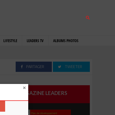
LIFESTYLE
LEADERS TV
ALBUMS PHOTOS
PARTAGER
TWEETER
MAGAZINE LEADERS