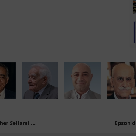
er Sellami ...
Epson dé