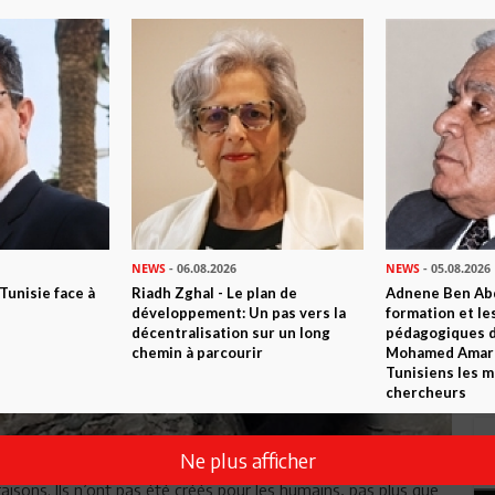
NEWS
- 06.08.2026
NEWS
- 05.08.2026
 Tunisie face à
Riadh Zghal - Le plan de
Adnene Ben Abd
développement: Un pas vers la
formation et le
décentralisation sur un long
pédagogiques di
chemin à parcourir
Mohamed Amara,
Tunisiens les m
chercheurs
Ne plus afficher
isons. Ils n’ont pas été créés pour les humains, pas plus que