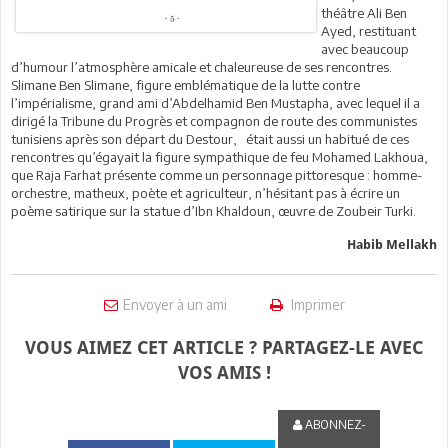
théâtre Ali Ben
Ayed, restituant
avec beaucoup
d’humour l’atmosphère amicale et chaleureuse de ses rencontres.
Slimane Ben Slimane, figure emblématique de la lutte contre
l’impérialisme, grand ami d’Abdelhamid Ben Mustapha, avec lequel il a
dirigé la Tribune du Progrès et compagnon de route des communistes
tunisiens après son départ du Destour, était aussi un habitué de ces
rencontres qu’égayait la figure sympathique de feu Mohamed Lakhoua,
que Raja Farhat présente comme un personnage pittoresque : homme-
orchestre, matheux, poète et agriculteur, n’hésitant pas à écrire un
poème satirique sur la statue d’Ibn Khaldoun, œuvre de Zoubeir Turki.
Habib Mellakh
Envoyer à un ami
Imprimer
VOUS AIMEZ CET ARTICLE ? PARTAGEZ-LE AVEC
VOS AMIS !
ABONNEZ-