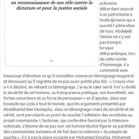
activisme
débordant associé
à un patriotisme à
toute épreuve qui a
suscité l’admiration
de tous. Abdeljelil
Temimi ne s’y est
pas trompé,
lorsque
dithyrambique, lors
de cette soirée
d’hommage, il a
commenté avec
beaucoup d’émotion ce qu’il considère comme un témoignage magistral
et émouvant qu’il regrette de ne pas avoir publié plus tôt : « Croyez-moi
a-t-il déclaré, en relisant ce témoignage, j’ai eu le cœur serré. Il m’a révélé
la sincérité de cet homme, sa transparence politique, son honnêteté, ses
fortes convictions et sa force de persuasion » et d’ajouter, dans une
boutade qui a plu à tout le monde, que les arguments présentés par
Abdelhamid Ben Mustapha, dans ce témoignage criant de sincérité et de
vérité, sont percutants au point de susciter l’adhésion des incrédules au
projet communiste. L’historien, qui confie être fasciné par la Mémoire
nationale, s’étonne de ne pas voir cet homme illustre figurer au panthéon
des communistes tunisiens et de fait dans la mémoire « du peuple de
gauche », il n’a pas la place occupée par Mohamed Ennafaa, Mohamed