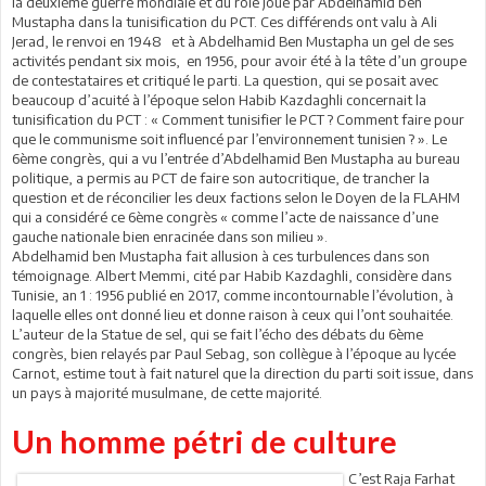
la deuxième guerre mondiale et du rôle joué par Abdelhamid ben
Mustapha dans la tunisification du PCT. Ces différends ont valu à Ali
Jerad, le renvoi en 1948 et à Abdelhamid Ben Mustapha un gel de ses
activités pendant six mois, en 1956, pour avoir été à la tête d’un groupe
de contestataires et critiqué le parti. La question, qui se posait avec
beaucoup d’acuité à l’époque selon Habib Kazdaghli concernait la
tunisification du PCT : « Comment tunisifier le PCT ? Comment faire pour
que le communisme soit influencé par l’environnement tunisien ? ». Le
6ème congrès, qui a vu l’entrée d’Abdelhamid Ben Mustapha au bureau
politique, a permis au PCT de faire son autocritique, de trancher la
question et de réconcilier les deux factions selon le Doyen de la FLAHM
qui a considéré ce 6ème congrès « comme l’acte de naissance d’une
gauche nationale bien enracinée dans son milieu ».
Abdelhamid ben Mustapha fait allusion à ces turbulences dans son
témoignage. Albert Memmi, cité par Habib Kazdaghli, considère dans
Tunisie, an 1 : 1956 publié en 2017, comme incontournable l’évolution, à
laquelle elles ont donné lieu et donne raison à ceux qui l’ont souhaitée.
L’auteur de la Statue de sel, qui se fait l’écho des débats du 6ème
congrès, bien relayés par Paul Sebag, son collègue à l’époque au lycée
Carnot, estime tout à fait naturel que la direction du parti soit issue, dans
un pays à majorité musulmane, de cette majorité.
Un homme pétri de culture
C’est Raja Farhat