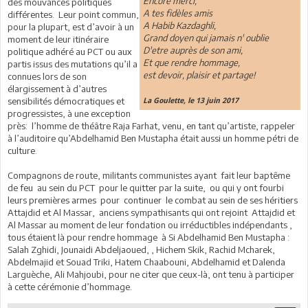
Encore merci,
des mouvances politiques
A tes fidèles amis
différentes. Leur point commun,
A Habib Kazdaghli,
pour la plupart, est d’avoir à un
Grand doyen qui jamais n' oublie
moment de leur itinéraire
D'etre auprès de son ami,
politique adhéré au PCT ou aux
Et que rendre hommage,
partis issus des mutations qu’il a
est devoir, plaisir et partage!
connues lors de son
élargissement à d’autres
sensibilités démocratiques et
La Goulette, le 13 juin 2017
progressistes, à une exception
près: l’homme de théâtre Raja Farhat, venu, en tant qu’artiste, rappeler
à l’auditoire qu’Abdelhamid Ben Mustapha était aussi un homme pétri de
culture.
Compagnons de route, militants communistes ayant fait leur baptême
de feu au sein du PCT pour le quitter par la suite, ou qui y ont fourbi
leurs premières armes pour continuer le combat au sein de ses héritiers
Attajdid et Al Massar, anciens sympathisants qui ont rejoint Attajdid et
Al Massar au moment de leur fondation ou irréductibles indépendants ,
tous étaient là pour rendre hommage à Si Abdelhamid Ben Mustapha :
Salah Zghidi, Jounaidi Abdeljaoued, , Hichem Skik, Rachid Mcharek,
Abdelmajid et Souad Triki, Hatem Chaabouni, Abdelhamid et Dalenda
Larguèche, Ali Mahjoubi, pour ne citer que ceux-là, ont tenu à participer
à cette cérémonie d’hommage.