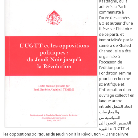
Kazdaghli, qui a
adhéré au Parti
communiste à
l’orée des années
80 et auteur d’une
thèse sur l’histoire
de ce parti, et
immortalisée par la
caméra de Khaled
Chahed, elle a été
organisée à
l’occasion de
l’édition par la
Fondation Temimi
pour la recherche
scientifique et
l'information d’un
ouvrage collectif en
langue arabe
intitulé اتحاد الشغل
والمعارضات
السياسية من
الخميس الاسود الى
الثورة « l’UGTT et
les oppositions politiques du Jeudi Noir à la Révolution ». Dans ce livre