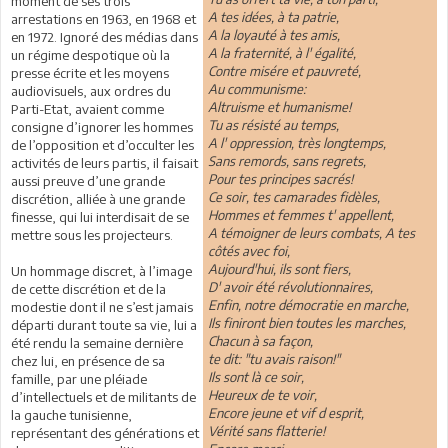
moment de ses trois
A tes idées, à ta patrie,
arrestations en 1963, en 1968 et
A la loyauté à tes amis,
en 1972. Ignoré des médias dans
A la fraternité, à l' égalité,
un régime despotique où la
Contre misére et pauvreté,
presse écrite et les moyens
Au communisme:
audiovisuels, aux ordres du
Altruisme et humanisme!
Parti-Etat, avaient comme
Tu as résisté au temps,
consigne d’ignorer les hommes
A l' oppression, très longtemps,
de l’opposition et d’occulter les
Sans remords, sans regrets,
activités de leurs partis, il faisait
Pour tes principes sacrés!
aussi preuve d’une grande
Ce soir, tes camarades fidèles,
discrétion, alliée à une grande
Hommes et femmes t' appellent,
finesse, qui lui interdisait de se
A témoigner de leurs combats, A tes
mettre sous les projecteurs.
côtés avec foi,
Aujourd'hui, ils sont fiers,
Un hommage discret, à l’image
D' avoir été révolutionnaires,
de cette discrétion et de la
Enfin, notre démocratie en marche,
modestie dont il ne s’est jamais
Ils finiront bien toutes les marches,
départi durant toute sa vie, lui a
Chacun à sa façon,
été rendu la semaine dernière
te dit: "tu avais raison!"
chez lui, en présence de sa
Ils sont là ce soir,
famille, par une pléiade
Heureux de te voir,
d’intellectuels et de militants de
Encore jeune et vif d esprit,
la gauche tunisienne,
Vérité sans flatterie!
représentant des générations et