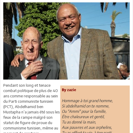
Pendant son long et tenace
By zazie
combat politique de plus de 40
ans comme responsable au sein
Hommage à toi grand homme,
du Parti communiste tunisien
Si abdelhamid on te nomme,
(PCT), Abdelhamid ben
Ou "Ammi" pour la famille,
Mustapha n’a jamais été sous les
Être chaleureux et gentil,
feux de la rampe malgré son
Tu as donné la main,
statut de figure de proue du
Aux pauvres et aux orphelins,
communisme tunisien, même au
Tu as offert ta vie, à ton parti,