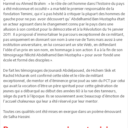
Harmel ou Ahmed Brahim : « le rôle de cet homme dans l’histoire du pays
a été méconnue et occulté » a martelé le premier responsable de la
fondation Temimi, qui n’a pas hésité à critiquer la plupart des hommes de
gauche pour ne pas avoir découvert qu’ Abdelhamid Ben Mustapha était
un acteur agissant dans le changement connu par le pays dans une
allusion à son combat pour la démocratie et à la Révolution du 14 janvier
2011 . Il a proposé d’immortaliser le parcours exceptionnel de ce militant,
pas uniquement en donnant son nom à une rue de Tunis mais aussi à une
institution universitaire, en lui consacrant un site Web, en défendant
l’idée d’un prix en son nom, en hommage à son action. Il a à la fin de son
témoignage félicité Abdelhamid Ben Mustapha « pour avoir fondé une
école et formé des disciples ».
De fait les témoignages de Jounaidi Abdeljaoued, de Hichem Skik et
Rachid Mcharek ont confirmé cette idée et le rôle de militant
exceptionnel, de mentor et d’éminence grise joué au sein du PCT par celui
qui avait la vocation d’être un père spirituel pour cette génération de
jeunes qui a débarqué au début des années 60 à la rue des tanneurs,
siège du parti à l’époque. Ils se souviennent avec beaucoup d’émotion de
l’accueil chaleureux qui leur a été réservé par leur mentor.
Toutes ces qualités ont été mises en exergue dans un poème émouvant
de Salha Hassini.