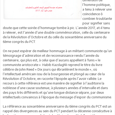
dimension de
l’homme politique,
a tenu à relever une
coïncidence ô
combien troublante
pour signifier sans
doute que cette soirée d’hommage tombe à pic. L’année 2017, at-il tenu
à relever, est l’année d’une double commémoration, celle du centenaire
de la Révolution d’Octobre et du celle du soixantième anniversaire du
6ème congrès du PCT.
On ne peut espérer de meilleur hommage à un militant communiste qu’un
témoignage d’admiration et de reconnaissance rendu l’année du
centenaire, qui plus est, à celui que d’aucuns appellent à Tunis « le
communiste aristocrate ». Habib Kazdaghli reprend le titre du livre
célèbre de John Reed « Dix jours qui ébranlèrent le monde », où
l’intellectuel américain issu de la bourgeoisie et plongé au cœur de la
Révolution d’Octobre, en raconte l’épopée après l’avoir ralliée. Le
recours à cette référence est une manière de signifier à l’auditoire la
noblesse d’une cause soutenue, à plusieurs années d’intervalle et dans
des pays très différents et qu’une longue distance sépare, par deux
intellectuels convaincus à l’époque du message d’espoir du communisme.
La référence au soixantième anniversaire du 6ème congrès du PCT est un
rappel des divergences au sein du PCT pendant la décennie consécutive à