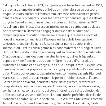
Celui qui allait adhérer au PCT, tout juste après le déclenchement en 1952,
de la phase ultime de la lutte de libération nationale a eu un parcours
atypique. Alors que les militants communistes se recrutaient en général
dans les milieux ouvriers ou chez les petits fonctionnaires, que les élèves
du lycée Carnot abandonnaient leurs études après l’adhésion au PCT,
Abdelhamid Ben Mustapha est un intellectuel que sa situation de classe
ne prédestinait nullement à s’engager dans le parti ouvrier. Son
témoignage à la fondation Temimi nous révèle que le jeune avocat et
nouvelle recrue communiste à l’époque est issu de la bourgeoisie
tunisoise, d’une famille qui se faisait soigner par le docteur Habib
Thameur, qu’il est le cousin germain du côté maternel de Mongi et Taieb
Slim. Le Néo-Destour était par conséquent sa famille politique naturelle.
C’est pourquoi l’ami des communistes tunisiens, qui les fréquentait
depuis 1947, ne franchit le pas pour intégrer le parti d’Ali Jerad, de
Mohamed Ennafaa et de Georges Adda que 5 ans plus tard. Il expliquera
dans son témoignage que ce parcours atypique était dans l’air du temps,
qu’en France par exemple, des intellectuels comme les savants Pierre et
Marie Curie, le poète Louis Aragon, le peintre Pablo Picasso et l’acteur
Gérard Philippe avaient, pendant l’entre-deux guerres, renforcé les
rangs du Parti communiste français. En réalité, ce sont sa fibre sociale,
son humanisme, son altruisme qui sont à l’origine de cette adhésion du
défenseur de la veuve et de l’orphelin. Son entrée, précédée de celle de
Mohamed Ennafaa, ouvre la porte du PCT à d’autres intellectuels comme
Taoufik Baccar, Noureddine Bouarrouj, Béchir Fani, Habib Attia, Salah