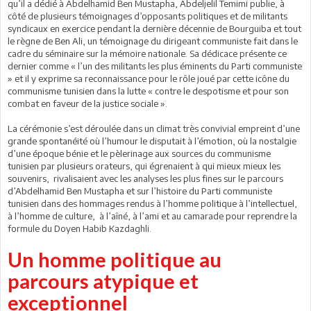
qu’il a dédié à Abdelhamid Ben Mustapha, Abdeljelil Temimi publie, à
côté de plusieurs témoignages d’opposants politiques et de militants
syndicaux en exercice pendant la dernière décennie de Bourguiba et tout
le règne de Ben Ali, un témoignage du dirigeant communiste fait dans le
cadre du séminaire sur la mémoire nationale. Sa dédicace présente ce
dernier comme « l’un des militants les plus éminents du Parti communiste
» et il y exprime sa reconnaissance pour le rôle joué par cette icône du
communisme tunisien dans la lutte « contre le despotisme et pour son
combat en faveur de la justice sociale ».
La cérémonie s’est déroulée dans un climat très convivial empreint d’une
grande spontanéité où l’humour le disputait à l’émotion, où la nostalgie
d’une époque bénie et le pèlerinage aux sources du communisme
tunisien par plusieurs orateurs, qui égrenaient à qui mieux mieux les
souvenirs, rivalisaient avec les analyses les plus fines sur le parcours
d’Abdelhamid Ben Mustapha et sur l’histoire du Parti communiste
tunisien dans des hommages rendus à l’homme politique à l’intellectuel,
à l’homme de culture, à l’aîné, à l’ami et au camarade pour reprendre la
formule du Doyen Habib Kazdaghli.
Un homme politique au
parcours atypique et
exceptionnel