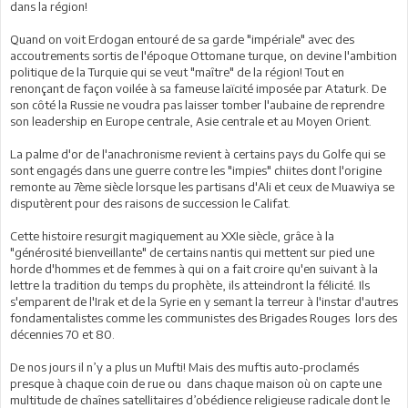
dans la région!
Quand on voit Erdogan entouré de sa garde "impériale" avec des
accoutrements sortis de l'époque Ottomane turque, on devine l'ambition
politique de la Turquie qui se veut "maître" de la région! Tout en
renonçant de façon voilée à sa fameuse laïcité imposée par Ataturk. De
son côté la Russie ne voudra pas laisser tomber l'aubaine de reprendre
son leadership en Europe centrale, Asie centrale et au Moyen Orient.
La palme d'or de l'anachronisme revient à certains pays du Golfe qui se
sont engagés dans une guerre contre les "impies" chiites dont l'origine
remonte au 7ème siècle lorsque les partisans d'Ali et ceux de Muawiya se
disputèrent pour des raisons de succession le Califat.
Cette histoire resurgit magiquement au XXIe siècle, grâce à la
"générosité bienveillante" de certains nantis qui mettent sur pied une
horde d'hommes et de femmes à qui on a fait croire qu'en suivant à la
lettre la tradition du temps du prophète, ils atteindront la félicité. Ils
s'emparent de l'Irak et de la Syrie en y semant la terreur à l'instar d'autres
fondamentalistes comme les communistes des Brigades Rouges lors des
décennies 70 et 80.
De nos jours il n’y a plus un Mufti! Mais des muftis auto-proclamés
presque à chaque coin de rue ou dans chaque maison où on capte une
multitude de chaînes satellitaires d’obédience religieuse radicale dont le