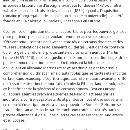
inféodée à la couronne d'Espagne avait été fondée en 1478 pour être
«abolie» seulement trois siècles plus tard (1834); quant à l'Inquisition
romaine (Congrégation de l'Inquisition romaine et universelle),avait été
fondée en 1542 alors que Charles Quint régnait en Europe .
Ces formes d’inquisition étaient insupportables pour les pauvres gens et
pour plusieurs penseurs qui,voulant remonter aux vraies sources,
s’étaient rendu compte de la «non véracité» de certains dogmes et des
fausses justifications des agissements du clergé. C’est dans ce contexte
qu’émergeait la réforme protestante induite notamment par Martin
Luther(1483-1546), moine augustin, qui dénonça la corruption engendrée
par le commerce des indulgences. En traduisant la bible et en la
divulguant en allemand Martin Luther et ses disciples ont favorisé la
compréhension du christianisme d’autant plus que les textes étaient cités
en latin sans beaucoup d’esprit critique. Les réformateurs avaient profité
de l'essor de l'imprimerie pour faire circuler la Bible en langues vulgaires
en bénéficiant de la générosité de certains princes.C’est en Europe
qu'apparaissent les premières guerres de Religion attisées par les
inquisiteurs contre les protestants et par des princes et des souverains
en quête d’émancipation vis-à-vis du pouvoir de Rome.La Réforme se
traduit donc au XVIe siècle par de nombreux conflits, suscités par les
princes allemands. Il y a eu des guerres civiles en France, en Angleterre
et en Écosse .