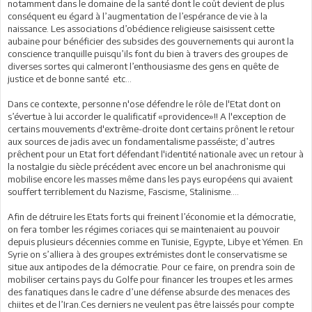
notamment dans le domaine de la santé dont le coût devient de plus
conséquent eu égard à l’augmentation de l’espérance de vie à la
naissance. Les associations d’obédience religieuse saisissent cette
aubaine pour bénéficier des subsides des gouvernements qui auront la
conscience tranquille puisqu’ils font du bien à travers des groupes de
diverses sortes qui calmeront l’enthousiasme des gens en quête de
justice et de bonne santé etc…
Dans ce contexte, personne n'ose défendre le rôle de l'Etat dont on
s’évertue à lui accorder le qualificatif «providence»!! A l'exception de
certains mouvements d'extrême-droite dont certains prônent le retour
aux sources de jadis avec un fondamentalisme passéiste; d’autres
prêchent pour un Etat fort défendant l'identité nationale avec un retour à
la nostalgie du siècle précédent avec encore un bel anachronisme qui
mobilise encore les masses même dans les pays européens qui avaient
souffert terriblement du Nazisme, Fascisme, Stalinisme....
Afin de détruire les Etats forts qui freinent l’économie et la démocratie,
on fera tomber les régimes coriaces qui se maintenaient au pouvoir
depuis plusieurs décennies comme en Tunisie, Egypte, Libye et Yémen. En
Syrie on s’alliera à des groupes extrémistes dont le conservatisme se
situe aux antipodes de la démocratie. Pour ce faire, on prendra soin de
mobiliser certains pays du Golfe pour financer les troupes et les armes
des fanatiques dans le cadre d’une défense absurde des menaces des
chiites et de l’Iran.Ces derniers ne veulent pas être laissés pour compte