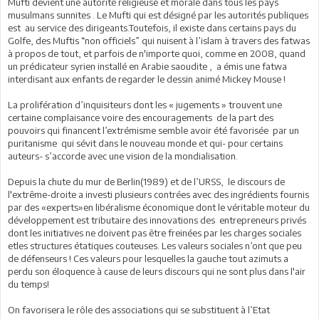
Mufti devient une autorité religieuse et morale dans tous les pays
musulmans sunnites . Le Mufti qui est désigné par les autorités publiques
est au service des dirigeants.Toutefois, il existe dans certains pays du
Golfe, des Muftis “non officiels” qui nuisent à l’islam à travers des fatwas
à propos de tout, et parfois de n'importe quoi, comme en 2008, quand
un prédicateur syrien installé en Arabie saoudite , a émis une fatwa
interdisant aux enfants de regarder le dessin animé Mickey Mouse !
La prolifération d’inquisiteurs dont les « jugements » trouvent une
certaine complaisance voire des encouragements de la part des
pouvoirs qui financent l’extrémisme semble avoir été favorisée par un
puritanisme qui sévit dans le nouveau monde et qui- pour certains
auteurs- s’accorde avec une vision de la mondialisation.
Depuis la chute du mur de Berlin(1989) et de l’URSS, le discours de
l'extrême-droite a investi plusieurs contrées avec des ingrédients fournis
par des «experts»en libéralisme économique dont le véritable moteur du
développement est tributaire des innovations des entrepreneurs privés
dont les initiatives ne doivent pas être freinées par les charges sociales
etles structures étatiques couteuses. Les valeurs sociales n’ont que peu
de défenseurs ! Ces valeurs pour lesquelles la gauche tout azimuts a
perdu son éloquence à cause de leurs discours qui ne sont plus dans l'air
du temps!
On favorisera le rôle des associations qui se substituent à l’Etat