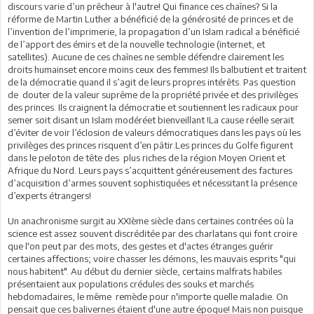
discours varie d’un prêcheur à l'autre! Qui finance ces chaînes? Si la
réforme de Martin Luther a bénéficié de la générosité de princes et de
l’invention de l’imprimerie, la propagation d’un Islam radical a bénéficié
de l’apport des émirs et de la nouvelle technologie (internet, et
satellites). Aucune de ces chaînes ne semble défendre clairement les
droits humainset encore moins ceux des femmes! Ils balbutient et traitent
de la démocratie quand il s’agit de leurs propres intérêts. Pas question
de douter de la valeur suprême de la propriété privée et des privilèges
des princes. Ils craignent la démocratie et soutiennent les radicaux pour
semer soit disant un Islam modéréet bienveillant !La cause réelle serait
d’éviter de voir l’éclosion de valeurs démocratiques dans les pays où les
privilèges des princes risquent d’en pâtir.Les princes du Golfe figurent
dans le peloton de tête des plus riches de la région Moyen Orient et
Afrique du Nord. Leurs pays s’acquittent généreusement des factures
d’acquisition d’armes souvent sophistiquées et nécessitant la présence
d’experts étrangers!
Un anachronisme surgit au XXIème siècle dans certaines contrées où la
science est assez souvent discréditée par des charlatans qui font croire
que l'on peut par des mots, des gestes et d'actes étranges guérir
certaines affections; voire chasser les démons, les mauvais esprits "qui
nous habitent". Au début du dernier siècle, certains malfrats habiles
présentaient aux populations crédules des souks et marchés
hebdomadaires, le même remède pour n'importe quelle maladie. On
pensait que ces balivernes étaient d'une autre époque! Mais non puisque