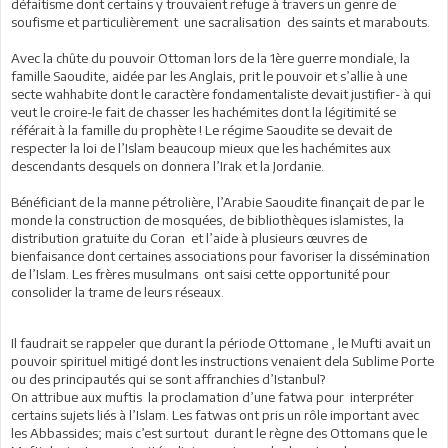
défaitisme dont certains y trouvaient refuge à travers un genre de
soufisme et particulièrement une sacralisation des saints et marabouts.
Avec la chûte du pouvoir Ottoman lors de la 1ère guerre mondiale, la
famille Saoudite, aidée par les Anglais, prit le pouvoir et s’allie à une
secte wahhabite dont le caractère fondamentaliste devait justifier- à qui
veut le croire-le fait de chasser les hachémites dont la légitimité se
référait à la famille du prophète ! Le régime Saoudite se devait de
respecter la loi de l’Islam beaucoup mieux que les hachémites aux
descendants desquels on donnera l’Irak et la Jordanie.
Bénéficiant de la manne pétrolière, l’Arabie Saoudite finançait de par le
monde la construction de mosquées, de bibliothèques islamistes, la
distribution gratuite du Coran et l’aide à plusieurs œuvres de
bienfaisance dont certaines associations pour favoriser la dissémination
de l’Islam. Les frères musulmans ont saisi cette opportunité pour
consolider la trame de leurs réseaux.
Il faudrait se rappeler que durant la période Ottomane , le Mufti avait un
pouvoir spirituel mitigé dont les instructions venaient dela Sublime Porte
ou des principautés qui se sont affranchies d’Istanbul?
On attribue aux muftis la proclamation d’une fatwa pour interpréter
certains sujets liés à l’Islam. Les fatwas ont pris un rôle important avec
les Abbassides; mais c’est surtout durant le règne des Ottomans que le