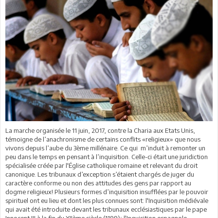
La marche organisée le 11 juin, 2017, contre la Charia aux Etats Unis,
témoigne de l’anachronisme de certains conflits «religieux» que nous
vivons depuis l’aube du 3ème millénaire. Ce qui m’induit à remonter un
peu dans le temps en pensant à l’inquisition. Celle-ci était une juridiction
spécialisée créée par l'Église catholique romaine et relevant du droit
canonique. Les tribunaux d’exception s’étaient chargés de juger du
caractère conforme ou non des attitudes des gens par rapport au
dogme religieux! Plusieurs formes d’inquisition insufflées par le pouvoir
spirituel ont eu lieu et dont les plus connues sont: l'Inquisition médiévale
qui avait été introduite devant les tribunaux ecclésiastiques par le pape
Innocent III à la fin du XIIème siècle (1199); l'Inquisition espagnole,