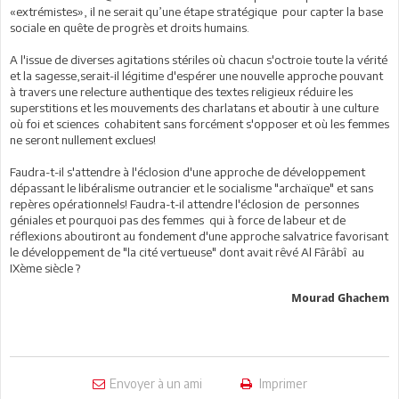
«extrémistes», il ne serait qu’une étape stratégique pour capter la base
sociale en quête de progrès et droits humains.
A l'issue de diverses agitations stériles où chacun s'octroie toute la vérité
et la sagesse,serait-il légitime d'espérer une nouvelle approche pouvant
à travers une relecture authentique des textes religieux réduire les
superstitions et les mouvements des charlatans et aboutir à une culture
où foi et sciences cohabitent sans forcément s'opposer et où les femmes
ne seront nullement exclues!
Faudra-t-il s'attendre à l'éclosion d'une approche de développement
dépassant le libéralisme outrancier et le socialisme "archaïque" et sans
repères opérationnels! Faudra-t-il attendre l'éclosion de personnes
géniales et pourquoi pas des femmes qui à force de labeur et de
réflexions aboutiront au fondement d'une approche salvatrice favorisant
le développement de "la cité vertueuse" dont avait rêvé Al Fârâbî au
IXème siècle ?
Mourad Ghachem
Envoyer à un ami
Imprimer