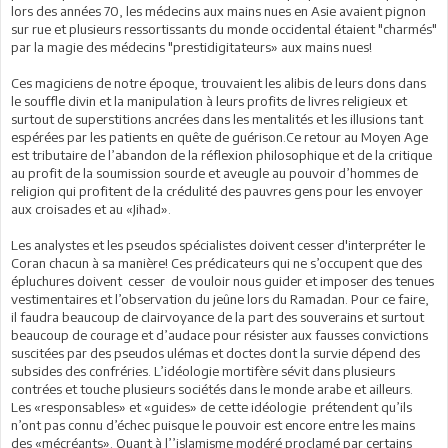
lors des années 70, les médecins aux mains nues en Asie avaient pignon
sur rue et plusieurs ressortissants du monde occidental étaient "charmés"
par la magie des médecins "prestidigitateurs» aux mains nues!
Ces magiciens de notre époque, trouvaient les alibis de leurs dons dans
le souffle divin et la manipulation à leurs profits de livres religieux et
surtout de superstitions ancrées dans les mentalités et les illusions tant
espérées par les patients en quête de guérison.Ce retour au Moyen Age
est tributaire de l’abandon de la réflexion philosophique et de la critique
au profit de la soumission sourde et aveugle au pouvoir d’hommes de
religion qui profitent de la crédulité des pauvres gens pour les envoyer
aux croisades et au «Jihad».
Les analystes et les pseudos spécialistes doivent cesser d'interpréter le
Coran chacun à sa manière! Ces prédicateurs qui ne s’occupent que des
épluchures doivent cesser de vouloir nous guider et imposer des tenues
vestimentaires et l’observation du jeûne lors du Ramadan. Pour ce faire,
il faudra beaucoup de clairvoyance de la part des souverains et surtout
beaucoup de courage et d’audace pour résister aux fausses convictions
suscitées par des pseudos ulémas et doctes dont la survie dépend des
subsides des confréries. L’idéologie mortifère sévit dans plusieurs
contrées et touche plusieurs sociétés dans le monde arabe et ailleurs.
Les «responsables» et «guides» de cette idéologie prétendent qu’ils
n’ont pas connu d’échec puisque le pouvoir est encore entre les mains
des «mécréants». Quant à l’’islamisme modéré proclamé par certains