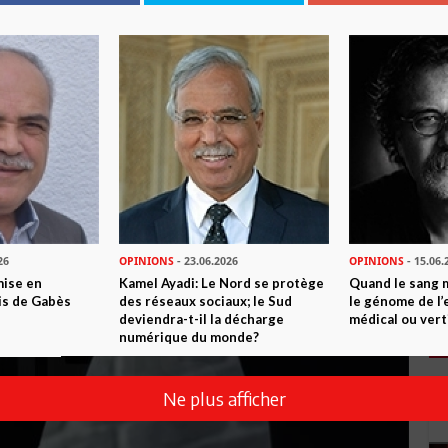
26
OPINIONS
- 23.06.2026
OPINIONS
- 15.06.
mise en
Kamel Ayadi: Le Nord se protège
Quand le sang 
is de Gabès
des réseaux sociaux; le Sud
le génome de l’
deviendra-t-il la décharge
médical ou vert
numérique du monde?
Ne plus afficher