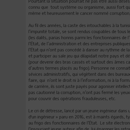
Pourtant la situation pourrait ne pas être aussi dése
connu que tout système ou organisme, aussi fort qu’il
même et heureusement le cancer nommé corruption, n
Au fil des années, la caste des intouchables à la tunis
l’impunité totale, se sont rendus coupables de tous l
(les dalits, parias honnis parmi les fonctionnaires de 
l’État, de l’administration et des entreprises publiqu
l’État qui n’ont pas concédé à danser au rythme de la 
et participer au sale jeu qui dilapidait notre pays et 
(pour devenir des bras cassés et surtout des âmes ca
d’autres termes placés au frigo). Personne ne connait
sévices administratifs, qui végètent dans des bureau
faire, qui n’ont le droit ni à l’information, ni à la form
de carrière, ils sont juste payés pour agoniser intelle
pas cautionné la corruption, n’ont pas fermé les yeux 
pour couvrir des opérations frauduleuses, etc.
Le cri de détresse, lancé par un jeune ingénieur dans un
d'un ingénieur » paru en 2016, est à maints égards, t
au frigo des fonctionnaires de l’État. Le site électron
l’insouciant jeune auteur afin de lui épargner les re