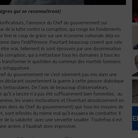
tègres qui se reconnaîtront)
glorificateurs, l’annonce du Chef du gouvernement sur
e de la lutte contre la corruption, qui ronge les fondements
e tirer le coup de grâce sur une économie nationale déjà en
sonne dans l’indifférence. Pourtant beaucoup croient que cela
 être vrai, tellement ils sont éprouvés par une dissémination
a corruption, qui a métastasé tous les domaines à tous les
à transformer le quotidien du commun des mortels tunisiens
s échappatoire.
 Chef du gouvernement ne s’est sûrement pas mis dans une
en déclarant ouvertement la guerre à cette pieuvre diabolique
s tentaculaires. De l’avis de beaucoup d’observateurs,
ue qu’il a lancée n’a pas été suffisamment bien fomentée, au
genèse, les vraies motivations et l’éventuel aboutissement en
opres dires du Chef du gouvernement) que tous les moyens de
et, sont infestés du même mal qu’il essaiera de combattre. Il
r de la salubrité avec une serviette souillée. Toutefois il est
e arrière, il faudrait donc improviser.