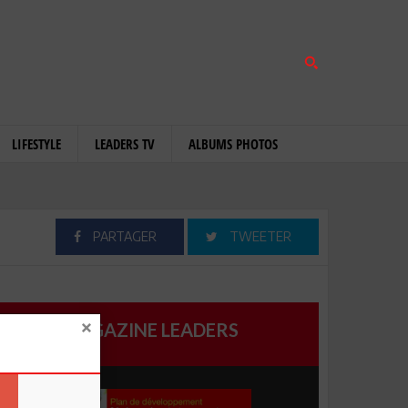
LIFESTYLE
LEADERS TV
ALBUMS PHOTOS
PARTAGER
TWEETER
MAGAZINE LEADERS