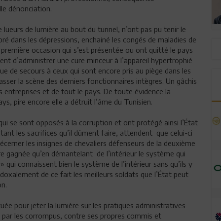
lle dénonciation.
 lueurs de lumière au bout du tunnel, n’ont pas pu tenir le
mbré dans les dépressions, enchainé les congés de maladies de
la première occasion qui s’est présentée ou ont quitté le pays
ement d’administrer une cure minceur à l’appareil hypertrophié
ssue de secours à ceux qui sont encore pris au piège dans les
asser la scène des derniers fonctionnaires intègres. Un gâchis
s entreprises et de tout le pays. De toute évidence la
s, pire encore elle a détruit l’âme du Tunisien.
qui se sont opposés à la corruption et ont protégé ainsi l’État
ant les sacrifices qu’il dûment faire, attendent que celui-ci
 décerner les insignes de chevaliers défenseurs de la deuxième
re gagnée qu’en démantelant de l’intérieur le système qui
s » qui connaissent bien le système de l’intérieur sans qu’ils y
adoxalement de ce fait les meilleurs soldats que l’État peut
on.
tuée pour jeter la lumière sur les pratiques administratives
é » par les corrompus, contre ses propres commis et