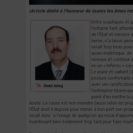
(Article dédié à l’honneur de toutes les âmes in
Entre sceptiques et 
l’entame tant attendu
de l’État et menace d
berne, n’a laissé per
serait trop beau pour
quasi-endémique de l
niveaux et continue 
en un « Inferno » san
Le jeune et vaillant
posture confortable 
avec ses ramification
l’entreprise titanesq
point d’en mettre la 
doute. La cause est non moindre (aussi selon les pr
l’État dont il dispose pour mener à bon port son proj
serait donc à l’image de quelqu’un qui essai d’apporte
maintenant bien évidement trop tard pour faire machin