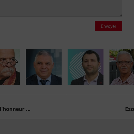
Envoyer
’honneur ...
Ezz