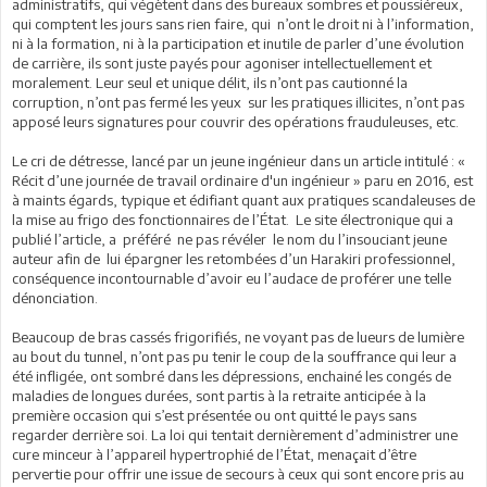
administratifs, qui végètent dans des bureaux sombres et poussiéreux,
qui comptent les jours sans rien faire, qui n’ont le droit ni à l’information,
ni à la formation, ni à la participation et inutile de parler d’une évolution
de carrière, ils sont juste payés pour agoniser intellectuellement et
moralement. Leur seul et unique délit, ils n’ont pas cautionné la
corruption, n’ont pas fermé les yeux sur les pratiques illicites, n’ont pas
apposé leurs signatures pour couvrir des opérations frauduleuses, etc.
Le cri de détresse, lancé par un jeune ingénieur dans un article intitulé : «
Récit d’une journée de travail ordinaire d'un ingénieur » paru en 2016, est
à maints égards, typique et édifiant quant aux pratiques scandaleuses de
la mise au frigo des fonctionnaires de l’État. Le site électronique qui a
publié l’article, a préféré ne pas révéler le nom du l’insouciant jeune
auteur afin de lui épargner les retombées d’un Harakiri professionnel,
conséquence incontournable d’avoir eu l’audace de proférer une telle
dénonciation.
Beaucoup de bras cassés frigorifiés, ne voyant pas de lueurs de lumière
au bout du tunnel, n’ont pas pu tenir le coup de la souffrance qui leur a
été infligée, ont sombré dans les dépressions, enchainé les congés de
maladies de longues durées, sont partis à la retraite anticipée à la
première occasion qui s’est présentée ou ont quitté le pays sans
regarder derrière soi. La loi qui tentait dernièrement d’administrer une
cure minceur à l’appareil hypertrophié de l’État, menaçait d’être
pervertie pour offrir une issue de secours à ceux qui sont encore pris au