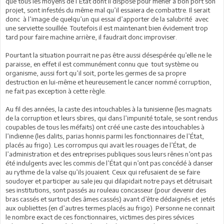
que tous les moyens de l’État dont il dispose pour mener à bon port son
projet, sont infestés du même mal qu’il essaiera de combattre. Il serait
donc à l’image de quelqu’un qui essai d’apporter de la salubrité avec
une serviette souillée. Toutefois il est maintenant bien évidement trop
tard pour faire machine arrière, il faudrait donc improviser.
Pourtant la situation pourrait ne pas être aussi désespérée qu’elle ne le
paraisse, en effet il est communément connu que tout système ou
organisme, aussi fort qu’il soit, porte les germes de sa propre
destruction en lui-même et heureusement le cancer nommé corruption,
ne fait pas exception à cette règle.
Au fil des années, la caste des intouchables à la tunisienne (les magnats
de la corruption et leurs sbires, qui dans l’impunité totale, se sont rendus
coupables de tous les méfaits) ont créé une caste des intouchables à
l’indienne (les dalits, parias honnis parmi les fonctionnaires de l’État,
placés au frigo). Les corrompus qui avait les rouages de l’État, de
l’administration et des entreprises publiques sous leurs rênes n’ont pas
été indulgents avec les commis de l’État qui n’ont pas concédé à danser
au rythme de la valse qu’ils jouaient. Ceux qui refusaient de se faire
soudoyer et participer au sale jeu qui dilapidait notre pays et détruisait
ses institutions, sont passés au rouleau concasseur (pour devenir des
bras cassés et surtout des âmes cassés) avant d’être dédaignés et jetés
aux oubliettes (en d’autres termes placés au frigo). Personne ne connait
le nombre exact de ces fonctionnaires, victimes des pires sévices