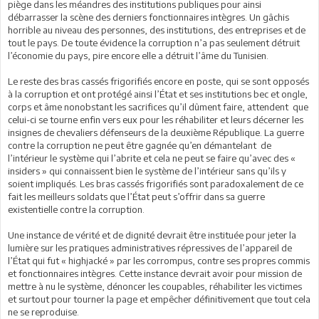
piège dans les méandres des institutions publiques pour ainsi
débarrasser la scène des derniers fonctionnaires intègres. Un gâchis
horrible au niveau des personnes, des institutions, des entreprises et de
tout le pays. De toute évidence la corruption n’a pas seulement détruit
l’économie du pays, pire encore elle a détruit l’âme du Tunisien.
Le reste des bras cassés frigorifiés encore en poste, qui se sont opposés
à la corruption et ont protégé ainsi l’État et ses institutions bec et ongle,
corps et âme nonobstant les sacrifices qu’il dûment faire, attendent que
celui-ci se tourne enfin vers eux pour les réhabiliter et leurs décerner les
insignes de chevaliers défenseurs de la deuxième République. La guerre
contre la corruption ne peut être gagnée qu’en démantelant de
l’intérieur le système qui l’abrite et cela ne peut se faire qu’avec des «
insiders » qui connaissent bien le système de l’intérieur sans qu’ils y
soient impliqués. Les bras cassés frigorifiés sont paradoxalement de ce
fait les meilleurs soldats que l’État peut s’offrir dans sa guerre
existentielle contre la corruption.
Une instance de vérité et de dignité devrait être instituée pour jeter la
lumière sur les pratiques administratives répressives de l’appareil de
l’État qui fut « highjacké » par les corrompus, contre ses propres commis
et fonctionnaires intègres. Cette instance devrait avoir pour mission de
mettre à nu le système, dénoncer les coupables, réhabiliter les victimes
et surtout pour tourner la page et empêcher définitivement que tout cela
ne se reproduise.