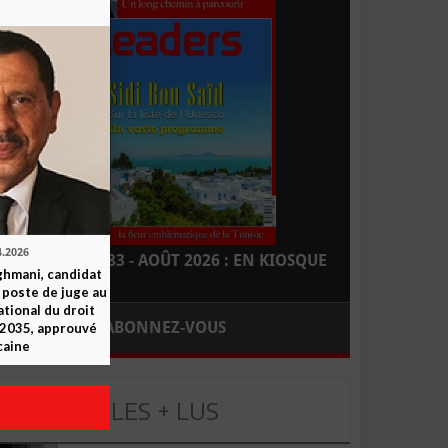
4.2026
LEADERS N° 183 - AOÛT 2026 : EN KIOSQUE
ghmani, candidat
u poste de juge au
ational du droit
ABONNEZ-VOUS
-2035, approuvé
caine
LES + LUS