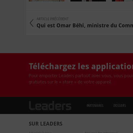
ARTICLE PRÉCÉDENT
Qui est Omar Béhi, ministre du Com
Téléchargez les applicati
Pour emporter Leaders partout avec vous, vous pouv
gratuites sur le « store » de votre appareil.
PARTENAIRES
DOSSIERS
SUR LEADERS