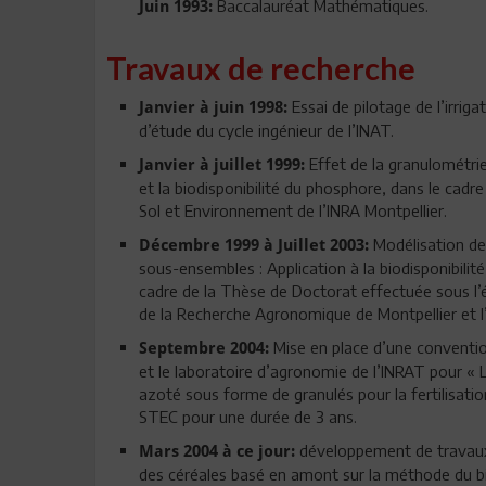
Baccalauréat Mathématiques.
Juin 1993:
Travaux de recherche
Essai de pilotage de l’irrig
Janvier à juin 1998:
d’étude du cycle ingénieur de l’INAT.
Effet de la granulométrie
Janvier à juillet 1999:
et la biodisponibilité du phosphore, dans le cad
Sol et Environnement de l’INRA Montpellier.
Modélisation d
Décembre 1999 à Juillet 2003:
sous-ensembles : Application à la biodisponibili
cadre de la Thèse de Doctorat effectuée sous l’ég
de la Recherche Agronomique de Montpellier et l’
Mise en place d’une conventio
Septembre 2004:
et le laboratoire d’agronomie de l’INRAT pour « L’
azoté sous forme de granulés pour la fertilisatio
STEC pour une durée de 3 ans.
développement de travaux 
Mars 2004 à ce jour:
des céréales basé en amont sur la méthode du bil