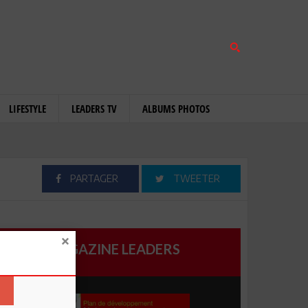
LIFESTYLE
LEADERS TV
ALBUMS PHOTOS
PARTAGER
TWEETER
MAGAZINE LEADERS