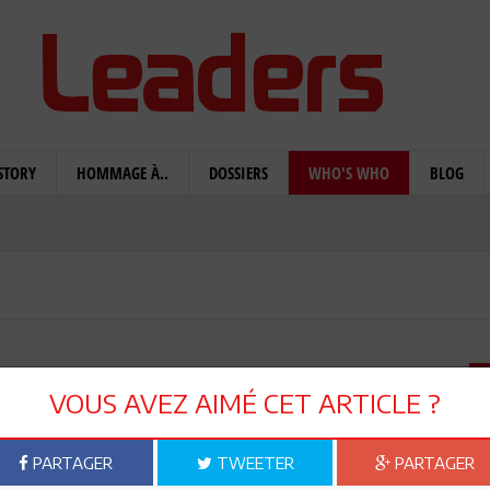
STORY
HOMMAGE À..
DOSSIERS
WHO'S WHO
BLOG
r Béhi
VOUS AVEZ AIMÉ CET ARTICLE ?
PARTAGER
TWEETER
PARTAGER