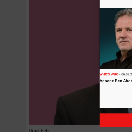
WHO'S WHO
- 06.08.
Adnene Ben Abd
Omar Behi