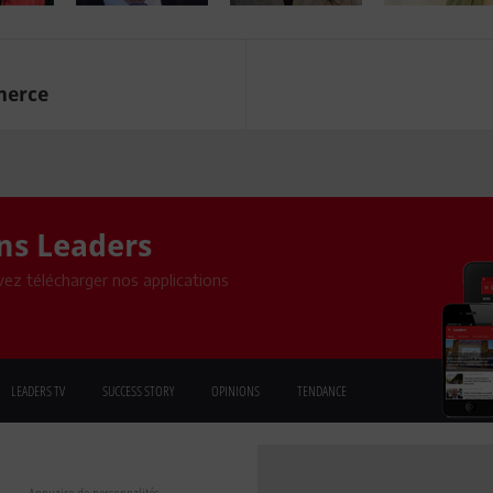
merce
ons Leaders
ez télécharger nos applications
LEADERS TV
SUCCESS STORY
OPINIONS
TENDANCE