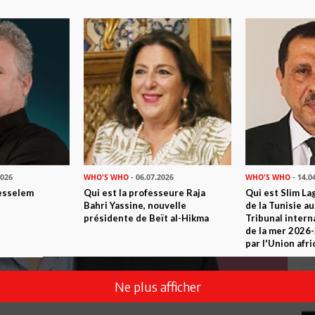
2026
WHO'S WHO
- 06.07.2026
WHO'S WHO
- 14.0
esselem
Qui est la professeure Raja
Qui est Slim La
Bahri Yassine, nouvelle
de la Tunisie a
présidente de Beït al-Hikma
Tribunal intern
de la mer 2026
par l'Union afri
Ne plus afficher