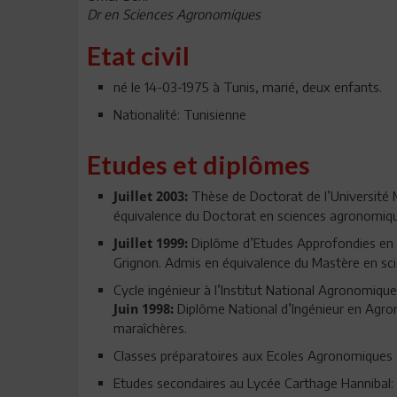
Dr en Sciences Agronomiques
Etat civil
né le 14-03-1975 à Tunis, marié, deux enfants.
Nationalité: Tunisienne
Etudes et diplômes
Thèse de Doctorat de l’Université M
Juillet 2003:
équivalence du Doctorat en sciences agronomiq
Diplôme d’Etudes Approfondies en Sc
Juillet 1999:
Grignon. Admis en équivalence du Mastère en sci
Cycle ingénieur à l’Institut National Agronomique
Diplôme National d’Ingénieur en Agron
Juin 1998:
maraîchères.
Classes préparatoires aux Ecoles Agronomiques à
Etudes secondaires au Lycée Carthage Hannibal: