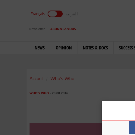
العربية
Français
Newsletter
ABONNEZ-VOUS
NEWS
OPINION
NOTES & DOCS
SUCCESS 
Accueil
Who's Who
WHO'S WHO
- 23.08.2016
Oma