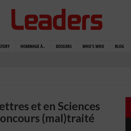
STORY
HOMMAGE À..
DOSSIERS
WHO'S WHO
BLOG
ettres et en Sciences
oncours (mal)traité