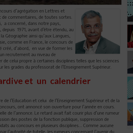
concours d’agrégation en Lettres et
nt de commentaires, de toutes sortes.
mi, a concerné, dans notre pays,
s, depuis 1971, avant d’être étendu, au
e, la Géographie ainsi qu’aux Langues,
nisie, comme en France, le concours de
é créé, d’abord, en vue de former les
d’un recrutement au niveau de
 de celui propre à certaines disciplines telles que les sciences
ur les grades du professorat de l’Enseignement Supérieur.
rdive et un calendrier
ère de l’Education et celui de l’Enseignement Supérieur et de la
concours, ont annoncé son ouverture pour l’année en cours.
elle de l’annonce. Le retard avait fait courir plus d’une rumeur
ssion des postes de la fonction publique, suppression de
didats au concours en plusieurs disciplines… Comme aucune
par l’autorité de tutelle, les rumeurs concernant l’avenir du