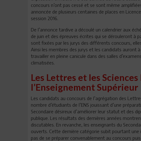
concours n’ont pas cessé et se sont même amplifiées.
annoncée de plusieurs centaines de places en Licence 
session 2016.
De l’annonce tardive a découlé un calendrier aux échéa
de juin et des épreuves écrites qui se dérouleront à p
sont fixées par les jurys des différents concours, ell
Ainsi les membres des jurys et les candidats auront à 
travailler en pleine canicule dans des salles d’exame
climatisées.
Les Lettres et les Science
l’Enseignement Supérieur
Les candidats au concours de l’agrégation des Lettres
nombre d’étudiants de l’ENS jouissant d’une préparati
Secondaire désireux d’améliorer leur statut et des di
publique. Les résultats des dernières années montrent
discutables. En revanche, les enseignants du Second
ouverts. Cette dernière catégorie subit pourtant une i
pas de se préparer convenablement au concours puisq