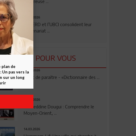
rigoureuse ...
24.07.2026
La BERD et l’UBCI consolident leur
partenariat ...
LU POUR VOUS
e plan de
23.04.2026
 Un pas vers la
Vient de paraître - «Dictionnaire des ...
n sur un long
rir
17.03.2026
Noureddine Dougui : Comprendre le
Moyen-Orient, ...
14.03.2026