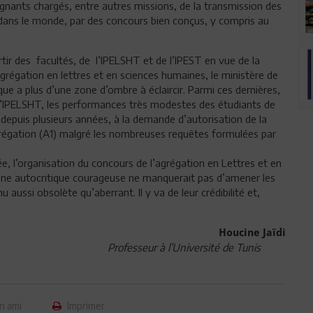
ants chargés, entre autres missions, de la transmission des
 dans le monde, par des concours bien conçus, y compris au
rtir des facultés, de l’IPELSHT et de l’IPEST en vue de la
grégation en lettres et en sciences humaines, le ministère de
ue a plus d’une zone d’ombre à éclaircir. Parmi ces dernières,
à l’IPELSHT, les performances très modestes des étudiants de
 depuis plusieurs années, à la demande d’autorisation de la
régation (A1) malgré les nombreuses requêtes formulées par
née, l’organisation du concours de l’agrégation en Lettres et en
 Une autocritique courageuse ne manquerait pas d’amener les
ussi obsolète qu’aberrant. Il y va de leur crédibilité et,
Houcine Jaïdi
Professeur à l’Université de Tunis
n ami
Imprimer