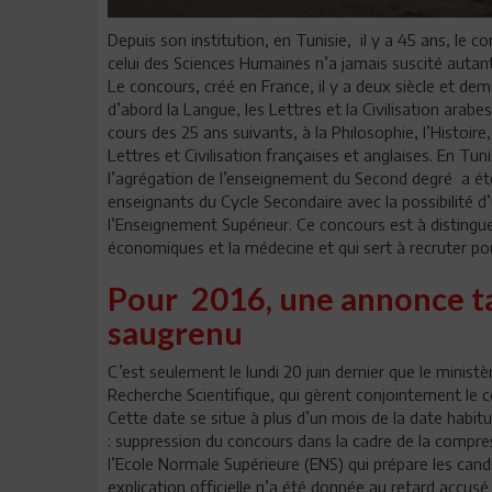
Depuis son institution, en Tunisie, il y a 45 ans, le 
celui des Sciences Humaines n’a jamais suscité auta
Le concours, créé en France, il y a deux siècle et de
d’abord la Langue, les Lettres et la Civilisation arabe
cours des 25 ans suivants, à la Philosophie, l’Histoir
Lettres et Civilisation françaises et anglaises. En Tu
l’agrégation de l’enseignement du Second degré a ét
enseignants du Cycle Secondaire avec la possibilité 
l’Enseignement Supérieur. Ce concours est à distinguer
économiques et la médecine et qui sert à recruter po
Pour 2016, une annonce ta
saugrenu
C’est seulement le lundi 20 juin dernier que le minist
Recherche Scientifique, qui gèrent conjointement le 
Cette date se situe à plus d’un mois de la date habitu
: suppression du concours dans la cadre de la compre
l’Ecole Normale Supérieure (ENS) qui prépare les can
explication officielle n’a été donnée au retard accusé 