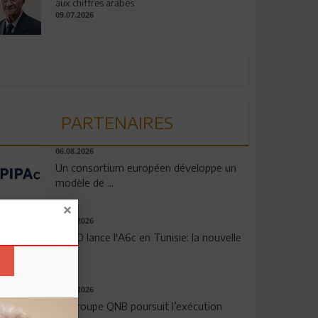
aux chiffres arabes
09.07.2026
PARTENAIRES
06.08.2026
Un consortium européen développe un
modèle de ...
04.08.2026
OPPO lance l'A6c en Tunisie: la nouvelle
...
29.07.2026
Le Groupe QNB poursuit l’exécution