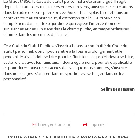
Le 13 août 1956, le Code du statut personnel a été promulgué. Il régit
depuis le statut des Tunisiennes et des Tunisiens, ainsi que leurs relations
dans le cadre de leur sphère privée. Soixante ans plus tard, et dans un
contexte tout aussi historique, il est temps que le CSP trouve son
complément dans un texte juridique qui régisse l’intervention des
Tunisiennes et des Tunisiens dans le champ public, en temps ordinaires
comme dans les moments d’alarme.
Ce « Code du Statut Public » s’inscrirait dans la continuité du Code du
statut personnel, dont il pourra être à la fois le prolongement et le
pendant. Mais s’il doit se faire pour les Tunisiens, ce projet devra se faire,
cette fois-ci, avec les Tunisiens. Il devra également, pour être applicable
et pour durer, puiser ses racines dans ce que nous sommes, s’inscrire
dans nos usages, s’ancrer dans nos pratiques, se forger dans notre
personnalité.
Selim Ben Hassen
Envoyer à un ami
Imprimer
VOUS AIMEZ CET ARTICLE ? PARTAGEZ-LE AVEC