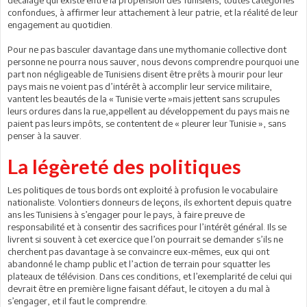
confondues, à affirmer leur attachement à leur patrie, et la réalité de leur
engagement au quotidien.
Pour ne pas basculer davantage dans une mythomanie collective dont
personne ne pourra nous sauver, nous devons comprendre pourquoi une
part non négligeable de Tunisiens disent être prêts à mourir pour leur
pays mais ne voient pas d’intérêt à accomplir leur service militaire,
vantent les beautés de la « Tunisie verte »mais jettent sans scrupules
leurs ordures dans la rue,appellent au développement du pays mais ne
paient pas leurs impôts, se contentent de « pleurer leur Tunisie », sans
penser à la sauver.
La légèreté des politiques
Les politiques de tous bords ont exploité à profusion le vocabulaire
nationaliste. Volontiers donneurs de leçons, ils exhortent depuis quatre
ans les Tunisiens à s’engager pour le pays, à faire preuve de
responsabilité et à consentir des sacrifices pour l’intérêt général. Ils se
livrent si souvent à cet exercice que l’on pourrait se demander s’ils ne
cherchent pas davantage à se convaincre eux-mêmes, eux qui ont
abandonné le champ public et l’action de terrain pour squatter les
plateaux de télévision. Dans ces conditions, et l’exemplarité de celui qui
devrait être en première ligne faisant défaut, le citoyen a du mal à
s’engager, et il faut le comprendre.