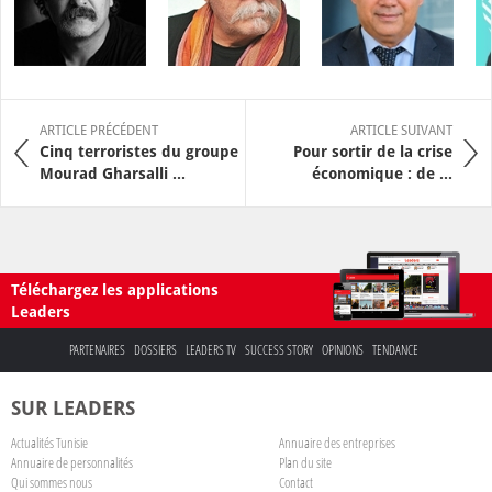
ARTICLE PRÉCÉDENT
ARTICLE SUIVANT
Cinq terroristes du groupe
Pour sortir de la crise
Mourad Gharsalli ...
économique : de ...
Téléchargez les applications
Leaders
PARTENAIRES
DOSSIERS
LEADERS TV
SUCCESS STORY
OPINIONS
TENDANCE
SUR LEADERS
Actualités Tunisie
Annuaire des entreprises
Annuaire de personnalités
Plan du site
Qui sommes nous
Contact