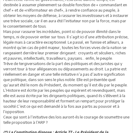
destinée à assumer pleinement sa double fonction de « commandant en
chef » et de «réformateur en chef», à rendre confiance au peuple, à
obtenir les moyens de défense, à rassurer les investisseurs et à instaurer
une trêve sociale, car il en aura été l’initiateur non par la force, mais par
le consentement de tous.
Mais pour rassurer les incrédules, point ici de pouvoir illimité dans le
temps, ni de pouvoir entier sur tous. Il s’agit ici d’une attribution précise,
légale mais à caractère exceptionnel. Le passé, en Tunisie et ailleurs, a
montré qu’en cas de péril majeur, toutes les forces vives de la nation se
rangeaient derrière leur premier dirigeant : croyants et séculiers, riches
et pauvres, intellectuels, travailleurs, paysans… enfin, le peuple.
Trêve de tergiversations de la part des politiques et des juristes qui y
verront tour à tour allégeances ou dépassements au droit. La patrie est
réellement en danger et une telle initiative n’a pas d’autre signification
que politique, dans son sens le plus noble. Elle est présentée quel
qu’aurait été le nom du Président, du moment qu’il est élu par le peuple.
L’Histoire est écrite par les peuples qui espèrent et revendiquent, mais
elle est aussi écrite par les dirigeants politiques, quand ils s’élèvent à la
hauteur de leur responsabilité et forment un rempart pour protéger la
société.C’est ce qui est demandé à la fois aux partis au pouvoir et à
l’opposition.
Ceux qui sont à l’initiative des lois auront-ils le courage de soumettre une
telle proposition à l’ARP ?
(*) La Constitution dispose : Article 77 - Le Président de la