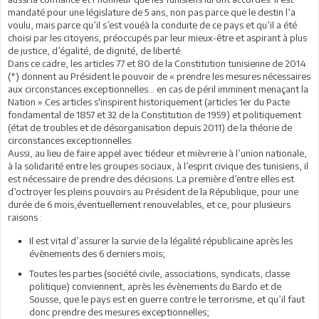
mandaté pour une législature de 5 ans, non pas parce que le destin l’a
voulu, mais parce qu’il s’est vouéà la conduite de ce pays et qu’il a été
choisi par les citoyens, préoccupés par leur mieux-être et aspirant à plus
de justice, d’égalité, de dignité, de liberté.
Dans ce cadre, les articles 77 et 80 de la Constitution tunisienne de 2014
(*) donnent au Président le pouvoir de « prendre les mesures nécessaires
aux circonstances exceptionnelles… en cas de péril imminent menaçant la
Nation ».Ces articles s'inspirent historiquement (articles 1er du Pacte
fondamental de 1857 et 32 de la Constitution de 1959) et politiquement
(état de troubles et de désorganisation depuis 2011) de la théorie de
circonstances exceptionnelles.
Aussi, au lieu de faire appel avec tiédeur et mièvrerie à l’union nationale,
à la solidarité entre les groupes sociaux, à l’esprit civique des tunisiens, il
est nécessaire de prendre des décisions. La première d’entre elles est
d’octroyer les pleins pouvoirs au Président de la République, pour une
durée de 6 mois,éventuellement renouvelables, et ce, pour plusieurs
raisons :
Il est vital d’assurer la survie de la légalité républicaine après les
évènements des 6 derniers mois;
Toutes les parties (société civile, associations, syndicats, classe
politique) conviennent, après les évènements du Bardo et de
Sousse, que le pays est en guerre contre le terrorisme, et qu’il faut
donc prendre des mesures exceptionnelles;