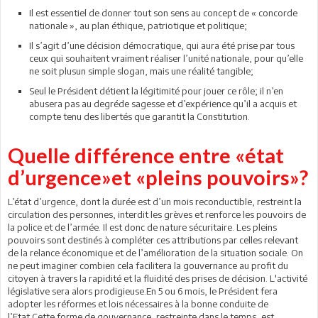
Il est essentiel de donner tout son sens au concept de « concorde
nationale », au plan éthique, patriotique et politique;
Il s’agit d’une décision démocratique, qui aura été prise par tous
ceux qui souhaitent vraiment réaliser l’unité nationale, pour qu’elle
ne soit plusun simple slogan, mais une réalité tangible;
Seul le Président détient la légitimité pour jouer ce rôle; il n’en
abusera pas au degréde sagesse et d’expérience qu’il a acquis et
compte tenu des libertés que garantit la Constitution.
Quelle différence entre «état
d’urgence»et «pleins pouvoirs»?
L’état d’urgence, dont la durée est d’un mois reconductible, restreint la
circulation des personnes, interdit les grèves et renforce les pouvoirs de
la police et de l’armée. Il est donc de nature sécuritaire. Les pleins
pouvoirs sont destinés à compléter ces attributions par celles relevant
de la relance économique et de l’amélioration de la situation sociale. On
ne peut imaginer combien cela facilitera la gouvernance au profit du
citoyen à travers la rapidité et la fluidité des prises de décision. L'activité
législative sera alors prodigieuse.En 5 ou 6 mois, le Président fera
adopter les réformes et lois nécessaires à la bonne conduite de
l’Etat.Cette forme de gouvernance, restreinte dans le temps, est