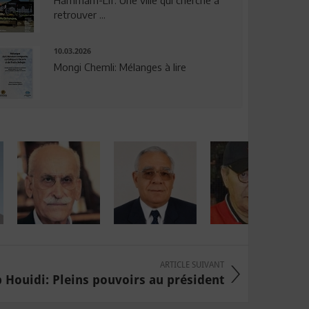
Hammam-Lif: Une ville qui cherche à
retrouver ...
10.03.2026
Mongi Chemli: Mélanges à lire
ARTICLE SUIVANT
b Houidi: Pleins pouvoirs au président