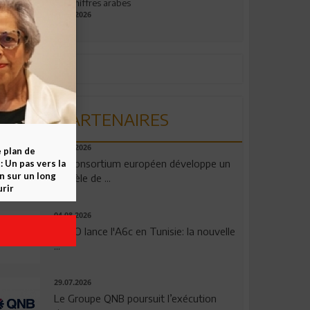
aux chiffres arabes
09.07.2026
PARTENAIRES
06.08.2026
e plan de
Un consortium européen développe un
 Un pas vers la
n sur un long
modèle de ...
rir
04.08.2026
OPPO lance l'A6c en Tunisie: la nouvelle
...
29.07.2026
Le Groupe QNB poursuit l’exécution