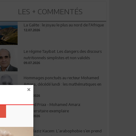
LES + COMMENTÉS
La Galite : le joyau le plus au nord de l'Afrique
12.07.2026
Le régime Tayibat: Les dangers des discours
nutritionnels simplistes et non validés
09.07.2026
Hommages ponctués au recteur Mohamed
Amara, décédé lundi : les mathématiques en
deuil
03.08.2026
Ahmed Friaa - Mohamed Amara:
l’Universitaire exemplaire
04.08.2026
Abdelaziz Kacem: L’arabophobie s’en prend