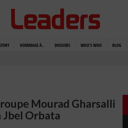
STORY
HOMMAGE À..
DOSSIERS
WHO'S WHO
BLOG
 groupe Mourad Gharsalli
à Jbel Orbata