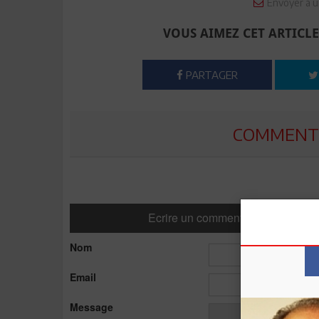
Envoyer à u
VOUS AIMEZ CET ARTICLE
PARTAGER
COMMENTE
Ecrire un commentaire
Nom
Email
Message