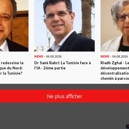
Envoyer
NEWS
- 06.08.2026
NEWS
- 06.08.2026
 redessine la
Dr Sami Bahri: La Tunisie face à
Riadh Zghal - L
ique du Nord:
l'IA - 2ème partie
développement:
 la Tunisie?
décentralisatio
chemin à parcou
Ne plus afficher