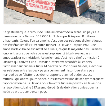
Ce geste marque le retour de Cuba au-devant de la scène, un pays à la
dimension de la Tunisie : 109.000 km2 de superficie pour 11 millions
d’habitants. Ce que l’on sait moins c’est que des relations diplomatiques
ont été établies dès 1959 entre Tunis et La Havane. Depuis 1962, une
ambassade cubaine est installée à Tunis, ce que la majorité des Tunisiens
ignorent, alors que notre pays est représenté à La Havane par un
ambassadeur non résident. Actuellement, c’est notre chef de mission à
Ottawa qui couvre Cuba. Dans une interview accordée à Leaders,
l’ambassadeur cubain à Tunis, M. Serafin Gil Rodriguez Valdès, a évoqué
les relations entre les deux pays à ce moment historique et n’a pas
manqué de se féliciter des «bons rapports d’amitié et de respect
mutuel» qui ont toujours ponctué les liens entre nos deux pays marquant
l’appréciation de La Havane pour le «vote tunisien positif» en faveur de
la résolution cubaine à l’Assemblée générale de Nations unies pour la
levée du blocus contre son pays.