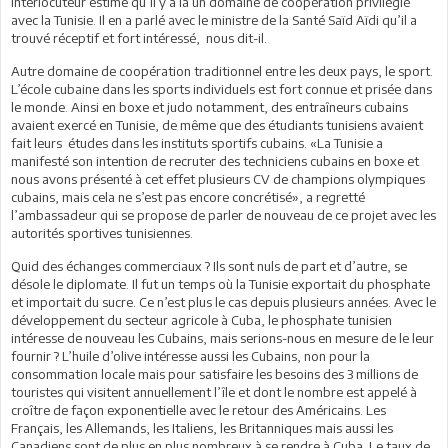
interlocuteur estime qu’il y a là un domaine de coopération privilégié
avec la Tunisie. Il en a parlé avec le ministre de la Santé Saïd Aïdi qu’il a
trouvé réceptif et fort intéressé, nous dit-il.
Autre domaine de coopération traditionnel entre les deux pays, le sport.
L’école cubaine dans les sports individuels est fort connue et prisée dans
le monde. Ainsi en boxe et judo notamment, des entraîneurs cubains
avaient exercé en Tunisie, de même que des étudiants tunisiens avaient
fait leurs études dans les instituts sportifs cubains. «La Tunisie a
manifesté son intention de recruter des techniciens cubains en boxe et
nous avons présenté à cet effet plusieurs CV de champions olympiques
cubains, mais cela ne s’est pas encore concrétisé», a regretté
l’ambassadeur qui se propose de parler de nouveau de ce projet avec les
autorités sportives tunisiennes.
Quid des échanges commerciaux ? Ils sont nuls de part et d’autre, se
désole le diplomate. Il fut un temps où la Tunisie exportait du phosphate
et importait du sucre. Ce n’est plus le cas depuis plusieurs années. Avec le
développement du secteur agricole à Cuba, le phosphate tunisien
intéresse de nouveau les Cubains, mais serions-nous en mesure de le leur
fournir ? L’huile d’olive intéresse aussi les Cubains, non pour la
consommation locale mais pour satisfaire les besoins des 3 millions de
touristes qui visitent annuellement l’île et dont le nombre est appelé à
croître de façon exponentielle avec le retour des Américains. Les
Français, les Allemands, les Italiens, les Britanniques mais aussi les
Canadiens sont de plus en plus nombreux à se rendre à Cuba. Le taux de