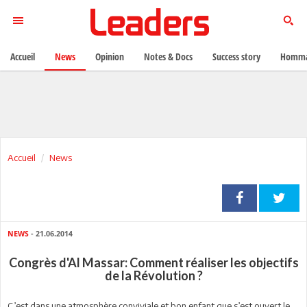
Accueil
News
Opinion
Notes & Docs
Success story
Homma
Accueil
News
NEWS
- 21.06.2014
Congrès d'Al Massar: Comment réaliser les objectifs
de la Révolution ?
C’est dans une atmosphère conviviale et bon enfant que s’est ouvert le