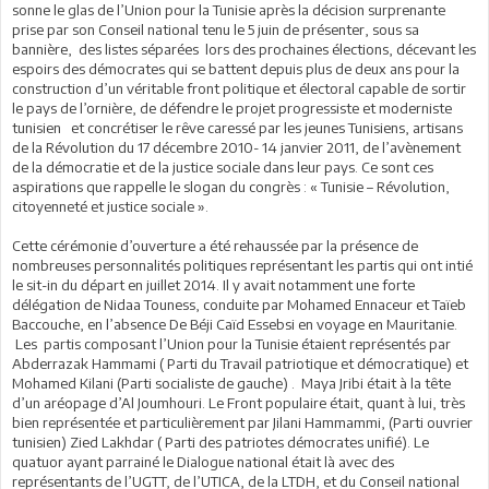
sonne le glas de l’Union pour la Tunisie après la décision surprenante
prise par son Conseil national tenu le 5 juin de présenter, sous sa
bannière, des listes séparées lors des prochaines élections, décevant les
espoirs des démocrates qui se battent depuis plus de deux ans pour la
construction d’un véritable front politique et électoral capable de sortir
le pays de l’ornière, de défendre le projet progressiste et moderniste
tunisien et concrétiser le rêve caressé par les jeunes Tunisiens, artisans
de la Révolution du 17 décembre 2010- 14 janvier 2011, de l’avènement
de la démocratie et de la justice sociale dans leur pays. Ce sont ces
aspirations que rappelle le slogan du congrès : « Tunisie – Révolution,
citoyenneté et justice sociale ».
Cette cérémonie d’ouverture a été rehaussée par la présence de
nombreuses personnalités politiques représentant les partis qui ont intié
le sit-in du départ en juillet 2014. Il y avait notamment une forte
délégation de Nidaa Touness, conduite par Mohamed Ennaceur et Taïeb
Baccouche, en l’absence De Béji Caïd Essebsi en voyage en Mauritanie.
Les partis composant l’Union pour la Tunisie étaient représentés par
Abderrazak Hammami ( Parti du Travail patriotique et démocratique) et
Mohamed Kilani (Parti socialiste de gauche) . Maya Jribi était à la tête
d’un aréopage d’Al Joumhouri. Le Front populaire était, quant à lui, très
bien représentée et particulièrement par Jilani Hammammi, (Parti ouvrier
tunisien) Zied Lakhdar ( Parti des patriotes démocrates unifié). Le
quatuor ayant parrainé le Dialogue national était là avec des
représentants de l’UGTT, de l’UTICA, de la LTDH, et du Conseil national