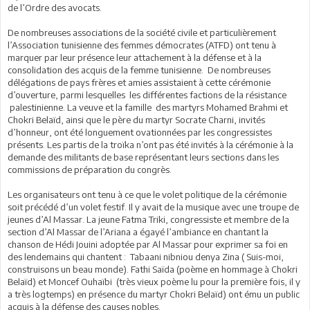
de l’Ordre des avocats.
De nombreuses associations de la société civile et particulièrement
l’Association tunisienne des femmes démocrates (ATFD) ont tenu à
marquer par leur présence leur attachement à la défense et à la
consolidation des acquis de la femme tunisienne. De nombreuses
délégations de pays frères et amies assistaient à cette cérémonie
d’ouverture, parmi lesquelles les différentes factions de la résistance
palestinienne. La veuve et la famille des martyrs Mohamed Brahmi et
Chokri Belaïd, ainsi que le père du martyr Socrate Charni, invités
d’honneur, ont été longuement ovationnées par les congressistes
présents. Les partis de la troïka n’ont pas été invités à la cérémonie à la
demande des militants de base représentant leurs sections dans les
commissions de préparation du congrès.
Les organisateurs ont tenu à ce que le volet politique de la cérémonie
soit précédé d’un volet festif. Il y avait de la musique avec une troupe de
jeunes d’Al Massar. La jeune Fatma Triki, congressiste et membre de la
section d’Al Massar de l’Ariana a égayé l’ambiance en chantant la
chanson de Hédi Jouini adoptée par Al Massar pour exprimer sa foi en
des lendemains qui chantent : Tabaani nibniou denya Zina ( Suis-moi,
construisons un beau monde). Fathi Saïda (poème en hommage à Chokri
Belaïd) et Moncef Ouhaïbi (très vieux poème lu pour la première fois, il y
a très logtemps) en présence du martyr Chokri Belaïd) ont ému un public
acquis à la défense des causes nobles.