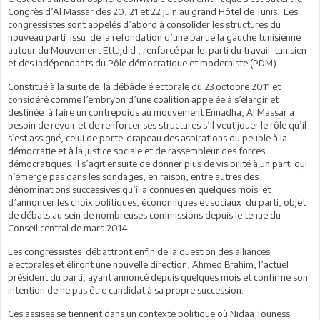
Congrès d’Al Massar des 20, 21 et 22 juin au grand Hôtel de Tunis. Les
congressistes sont appelés d’abord à consolider les structures du
nouveau parti issu de la refondation d’une partie la gauche tunisienne
autour du Mouvement Ettajdid , renforcé par le parti du travail tunisien
et des indépendants du Pôle démocratique et moderniste (PDM).
Constitué à la suite de la débâcle électorale du 23 octobre 2011 et
considéré comme l’embryon d’une coalition appelée à s’élargir et
destinée à faire un contrepoids au mouvement Ennadha, Al Massar a
besoin de revoir et de renforcer ses structures s’il veut jouer le rôle qu’il
s’est assigné, celui de porte-drapeau des aspirations du peuple à la
démocratie et à la justice sociale et de rassembleur des forces
démocratiques. Il s’agit ensuite de donner plus de visibilité à un parti qui
n’émerge pas dans les sondages, en raison, entre autres des
dénominations successives qu’il a connues en quelques mois et
d’annoncer les choix politiques, économiques et sociaux du parti, objet
de débats au sein de nombreuses commissions depuis le tenue du
Conseil central de mars 2014.
Les congressistes débattront enfin de la question des alliances
électorales et éliront une nouvelle direction, Ahmed Brahim, l’actuel
président du parti, ayant annoncé depuis quelques mois et confirmé son
intention de ne pas être candidat à sa propre succession.
Ces assises se tiennent dans un contexte politique où Nidaa Touness