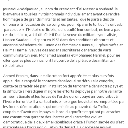
Jounaïdi Abdeljaoued, au nom du Président d’Al Massar a souhaité la
bienvenue à tous les invités nommés individuellement avant de rendre
hommage à de grands militants et militantes, que le parti a décidé
d’honorer à l’occasion de ce congrès, pour réparer le tort qu’ils ont subi
parce que « l’Histoire officielle, qui occulté leur combat, ne leur a pas
rendu justice », a-t-il dit. Chérif Dali, la veuve du militant syndicaliste,
Hassen Saadaoui, disparu en 1963 dans des conditions obscures et
ancienne présidente de l’Union des femmes de Tunisie, Eugénie Nafaa et
Halima Harmel, veuves des anciens secrétaires généraux du Parti
communiste tunisien, Mohamed Ennafaa et Mohamed Harmel, pour ne
citer que les plus connus, ont fait partie de la pléiade des militants «
réhabilités ».
Ahmed Brahim, dans une allocution fort appréciée et plusieurs fois
applaudie a rappelé le contexte dans lequel se déroule le congrès,
contexte caractérisée par l’installation du terrorisme dans notre pays et
la difficulté à l’éradiquer malgré les efforts déployés par notre vaillante
armée nationale et les forces de l’ordre qui ont payé un lourd tribut à
l’hydre terroriste. Il a surtout mis en exergue les victoires remportées par
les forces démocratiques qui ont mis fin au pouvoir de la Troïka,
coupable d’avoir mis le pays au bord du gouffre et qui ont pu arracher
une constitution garante des libertés et du caractère civil et
démocratique de la deuxième République grâce à l’union sacrée qui s’est
matérialisée à l’occasion du sit-in du départ. Il a déploré le nouvel