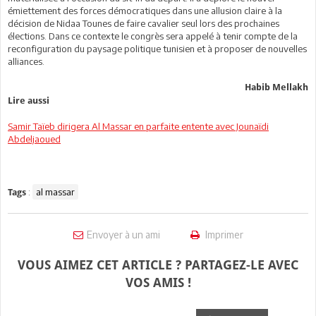
émiettement des forces démocratiques dans une allusion claire à la
décision de Nidaa Tounes de faire cavalier seul lors des prochaines
élections. Dans ce contexte le congrès sera appelé à tenir compte de la
reconfiguration du paysage politique tunisien et à proposer de nouvelles
alliances.
Habib Mellakh
Lire aussi
Samir Taïeb dirigera Al Massar en parfaite entente avec Jounaïdi
Abdeljaoued
:
al massar
Tags
Envoyer à un ami
Imprimer
VOUS AIMEZ CET ARTICLE ? PARTAGEZ-LE AVEC
VOS AMIS !