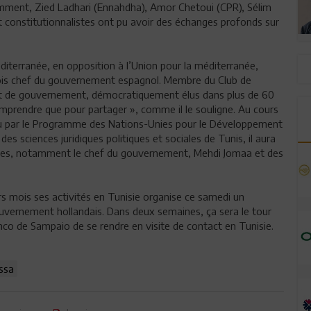
mment, Zied Ladhari (Ennahdha), Amor Chetoui (CPR), Sélim
 constitutionnalistes ont pu avoir des échanges profonds sur
éditerranée, en opposition à l’Union pour la méditerranée,
fois chef du gouvernement espagnol. Membre du Club de
 et de gouvernement, démocratiquement élus dans plus de 60
comprendre que pour partager », comme il le souligne. Au cours
tenu par le Programme des Nations-Unies pour le Développement
des sciences juridiques politiques et sociales de Tunis, il aura
tiques, notamment le chef du gouvernement, Mehdi Jomaa et des
iers mois ses activités en Tunisie organise ce samedi un
vernement hollandais. Dans deux semaines, ça sera le tour
nco de Sampaio de se rendre en visite de contact en Tunisie.
ssa