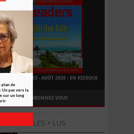
LEADERS N° 183 - AOÛT 2026 : EN KIOSQUE
e plan de
 Un pas vers la
n sur un long
ABONNEZ-VOUS
rir
LES + LUS