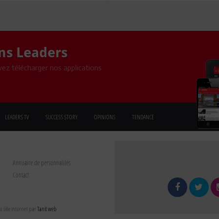
ons Leaders
ez télécharger nos applications
LEADERS TV
SUCCESS STORY
OPINIONS
TENDANCE
Annuaire de personnalités
Contact
 site internet par
Tanit web