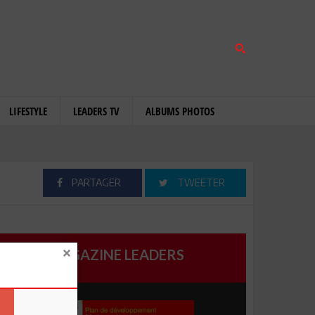
LIFESTYLE
LEADERS TV
ALBUMS PHOTOS
PARTAGER
TWEETER
MAGAZINE LEADERS