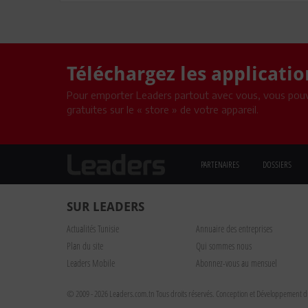
Téléchargez les applicati
Pour emporter Leaders partout avec vous, vous pouv
gratuites sur le « store » de votre appareil.
PARTENAIRES
DOSSIERS
SUR LEADERS
Actualités Tunisie
Annuaire des entreprises
Plan du site
Qui sommes nous
Leaders Mobile
Abonnez-vous au mensuel
© 2009 - 2026 Leaders.com.tn Tous droits réservés.
Conception et Développement du