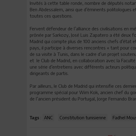
Invités à cette table ronde, nombre de députés nota
Ben Abdessalem, ainsi que d’éminents politologues et
toutes ces questions.
Fervent défendeur de l’alliance des civilisations en m
prônée par Sarkozy, José Luis Zapatero a été deux 
Madrid qui compte plus de 100 anciens chefs d’état
pays, il participe à diverses rencontres « tant pour 
de sa visite à Tunis, dans le cadre d’un projet sou
et le Club de Madrid, en collaboration avec la Faculté 
une série d’entretiens avec différents acteurs poli
dirigeants de partis.
Par ailleurs, le Club de Madrid qui intensifie ces dern
programme spécial pour Wim Kok, ancien chef du gou
de l’ancien président du Portugal, Jorge Fernando Bra
:
ANC
Constitution tunisienne
Fadhel Mou
Tags