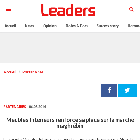
Accueil
News
Opinion
Notes & Docs
Success story
Homma
Accueil
Partenaires
PARTENAIRES
- 06.05.2014
Meubles Intérieurs renforce sa place sur le marché
maghrébin
La société Meubles Intérieurs a ouvert un nouveau showroom à Alger la