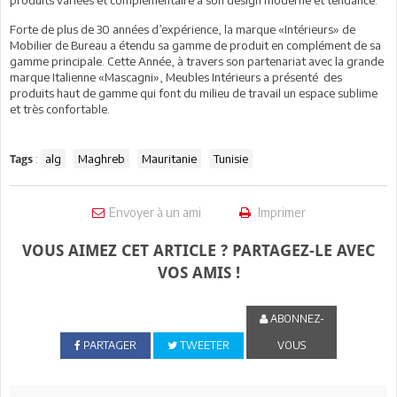
produits variées et complémentaire à son design moderne et tendance.
Forte de plus de 30 années d’expérience, la marque «Intérieurs» de
Mobilier de Bureau a étendu sa gamme de produit en complément de sa
gamme principale. Cette Année, à travers son partenariat avec la grande
marque Italienne «Mascagni», Meubles Intérieurs a présenté des
produits haut de gamme qui font du milieu de travail un espace sublime
et très confortable.
:
alg
Maghreb
Mauritanie
Tunisie
Tags
Envoyer à un ami
Imprimer
VOUS AIMEZ CET ARTICLE ? PARTAGEZ-LE AVEC
VOS AMIS !
ABONNEZ-
PARTAGER
TWEETER
VOUS