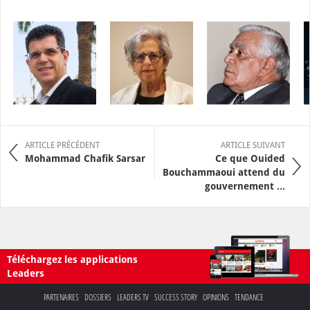
ARTICLE PRÉCÉDENT
ARTICLE SUIVANT
Mohammad Chafik Sarsar
Ce que Ouided
Bouchammaoui attend du
gouvernement ...
Téléchargez les applications
Leaders
PARTENAIRES
DOSSIERS
LEADERS TV
SUCCESS STORY
OPINIONS
TENDANCE