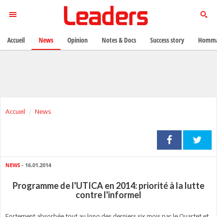
Accueil
News
Opinion
Notes & Docs
Success story
Homma
Accueil
News
NEWS
- 16.01.2014
Programme de l'UTICA en 2014: priorité à la lutte
contre l'informel
Fortement absorbée tout au long des derniers six mois par le Quartet et