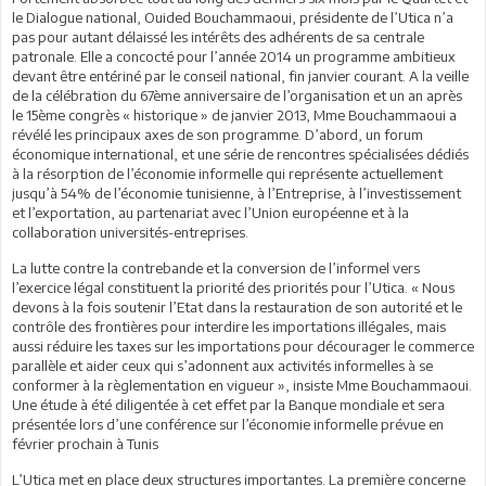
le Dialogue national, Ouided Bouchammaoui, présidente de l’Utica n’a
pas pour autant délaissé les intérêts des adhérents de sa centrale
patronale. Elle a concocté pour l’année 2014 un programme ambitieux
devant être entériné par le conseil national, fin janvier courant. A la veille
de la célébration du 67ème anniversaire de l’organisation et un an après
le 15ème congrès « historique » de janvier 2013, Mme Bouchammaoui a
révélé les principaux axes de son programme. D’abord, un forum
économique international, et une série de rencontres spécialisées dédiés
à la résorption de l’économie informelle qui représente actuellement
jusqu’à 54% de l’économie tunisienne, à l’Entreprise, à l’investissement
et l’exportation, au partenariat avec l’Union européenne et à la
collaboration universités-entreprises.
La lutte contre la contrebande et la conversion de l’informel vers
l’exercice légal constituent la priorité des priorités pour l’Utica. « Nous
devons à la fois soutenir l’Etat dans la restauration de son autorité et le
contrôle des frontières pour interdire les importations illégales, mais
aussi réduire les taxes sur les importations pour décourager le commerce
parallèle et aider ceux qui s’adonnent aux activités informelles à se
conformer à la règlementation en vigueur », insiste Mme Bouchammaoui.
Une étude à été diligentée à cet effet par la Banque mondiale et sera
présentée lors d’une conférence sur l’économie informelle prévue en
février prochain à Tunis
L’Utica met en place deux structures importantes. La première concerne