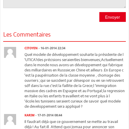
Envoyer
Les Commentaires
CITOYEN
- 16-01-2014 22:34
Quel modele de développement souhaite la présidente de l
'UTICA?des précisions seraientles bienvenues;Actuellement
dans le monde nous avons un développement qui fabrique
des milliardaires en Russsie;en Chine et ailleurs .En Europe c
'est la paupérisation de la classe moyenne , chomage des
ouvriers ;qui se suicident par désespoir ou en se retrouvent
sdf dans la rue.c'est la faillite de la Grece;l 'immigration
massive des cadres en Espagne et au Portugal;la regression
en Italie ou les enfants travaillent et ne vont plus à l
'école.les tunisiens seraient curieux de savoir quel modele
de developpement sera appliqué ?
KARIM
- 17-01-2014 08:44
Il faudrait déjà que ce gouvernement se mette au travail
déjà ! Au fait ill. Attend quoi Jomaa pour annoncer son