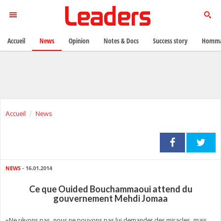
Accueil
News
Opinion
Notes & Docs
Success story
Homma
Accueil
News
NEWS
- 16.01.2014
Ce que Ouided Bouchammaoui attend du
gouvernement Mehdi Jomaa
«Ne rêvons pas, nous ne pouvons pas lui demander des miracles, mais