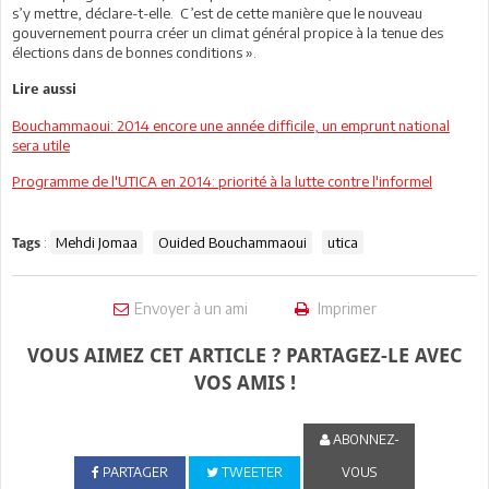
s’y mettre, déclare-t-elle. C’est de cette manière que le nouveau
gouvernement pourra créer un climat général propice à la tenue des
élections dans de bonnes conditions ».
Lire aussi
Bouchammaoui: 2014 encore une année difficile, un emprunt national
sera utile
Programme de l'UTICA en 2014: priorité à la lutte contre l'informel
:
Mehdi Jomaa
Ouided Bouchammaoui
utica
Tags
Envoyer à un ami
Imprimer
VOUS AIMEZ CET ARTICLE ? PARTAGEZ-LE AVEC
VOS AMIS !
ABONNEZ-
PARTAGER
TWEETER
VOUS