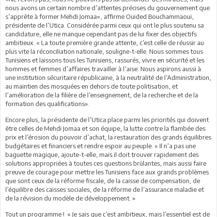
nous avons un certain nombre d’attentes précises du gouvernement que
s’apprête à former Mehdi Jomaa», affirme Ouided Bouchammaoui,
présidente de l’Utica. Considérée parmi ceux qui ont le plus soutenu sa
candidature, elle ne manque cependant pas de lui fixer des objectifs
ambitieux. « La toute première grande attente, c’est celle de réussir au
plus vite la réconciliation nationale, souligne-t-elle. Nous sommes tous
Tunisiens et laissons tous les Tunisiens, rassurés, vivre en sécurité et les
hommes et femmes d’affaires travailler à l’aise. Nous aspirons aussi à
une institution sécuritaire républicaine, à la neutralité de l’Administration,
au maintien des mosquées en dehors de toute politisation, et
l’amélioration de la filière de l’enseignement, de la recherche et de la
formation des qualifications».
Encore plus, la présidente de l’Utica place parmi les priorités qui doivent
être celles de Mehdi Jomaa et son équipe, la lutte contre la flambée des
prix et l’érosion du pouvoir d’achat, la restauration des grands équilibres
budgétaires et financiers et rendre espoir au peuple. « Il n’a pas une
baguette magique, ajoute-t-elle, mais il doit trouver rapidement des
solutions appropriées à toutes ces questions brûlantes, mais aussi faire
preuve de courage pour mettre les Tunisiens face aux grands problèmes
que sont ceux de la réforme fiscale, de la caisse de compensation, de
l’équilibre des caisses sociales, de la réforme de l’assurance maladie et
de la révision du modèle de développement. »
Tout un programme ! « Je sais que c’est ambitieux, mais l’essentiel est de