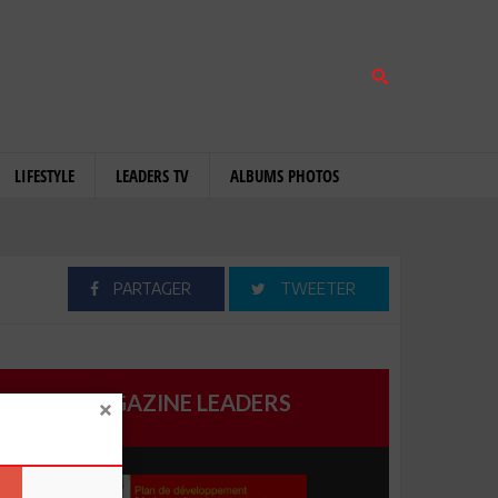
LIFESTYLE
LEADERS TV
ALBUMS PHOTOS
PARTAGER
TWEETER
MAGAZINE LEADERS