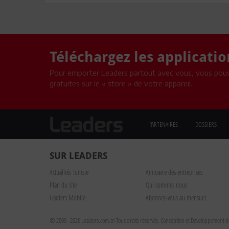
Téléchargez les applicati
Pour emporter Leaders partout avec vous, vous pouv
gratuites sur le « store » de votre appareil.
PARTENAIRES
DOSSIERS
SUR LEADERS
Actualités Tunisie
Annuaire des entreprises
Plan du site
Qui sommes nous
Leaders Mobile
Abonnez-vous au mensuel
© 2009 - 2026 Leaders.com.tn Tous droits réservés.
Conception et Développement du