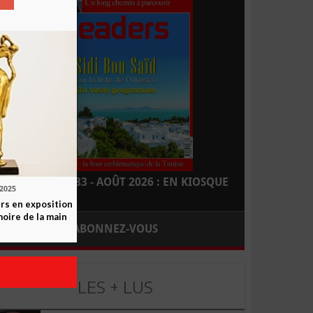
LEADERS N° 183 - AOÛT 2026 : EN KIOSQUE
.2025
rs en exposition
moire de la main
ABONNEZ-VOUS
LES + LUS