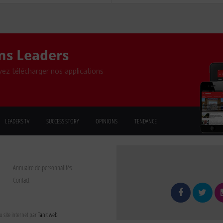
ons Leaders
ez télécharger nos applications
LEADERS TV
SUCCESS STORY
OPINIONS
TENDANCE
Annuaire de personnalités
Contact
 site internet par
Tanit web