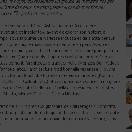
uma, le noyau qui rassemble un groupe de menzels, liés par
». «L’âme des lieux, ne manquera-t-il pas de mentionner,
core l’île-jardin et ses secrets».
e lecteur sera initié par Ashraf Azzouz à cette «île
mystique et insolente», avant d’explorer son histoire à
emps, sous la plume de Narjesse Moussa et de s’attarder sur
e en mode unique mais aussi en héritage en péril. Avec ces
 préliminaires, on est suffisamment bien inspiré pour partir à
 des lieux. Quatre grands chapitres sont alors proposés pour
cessivement l’architecture traditionnelle (Menzels Ben Yedder,
anfous, etc.), l’architecture traditionnelle repensée (Houchs
iot, Chlioui, Bouabid, etc.), des intérieurs d’artistes (Koniali,
rif, Baccar-Galloub, etc.) et ces nouveaux espaces à ne guère
 les musées Lalla Hadhria et Guellala, la résidence d’artistes
r Dhiafa, Menzel El Khir et Djerba Héritage.
termine sur un précieux glossaire de Aali (étage) à Zommita,
e ethnographique dont chaque définition est à elle seule toute
 Comme pour vous donner envie de reprendre la lecture, sans
r.