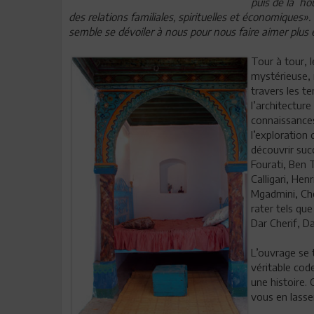
puis de la ho
des relations familiales, spirituelles et économiques
semble se dévoiler à nous pour nous faire aimer plus en
Tour à tour, l
mystérieuse, 
travers les t
l’architectur
connaissances
l’exploration
découvrir suc
Fourati, Ben T
Calligari, Henr
Mgadmini, Che
rater tels que
Dar Cherif, Da
L’ouvrage se 
véritable cod
une histoire.
vous en lasse