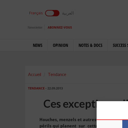
العربية
Français
Newsletter
ABONNEZ-VOUS
NEWS
OPINION
NOTES & DOCS
SUCCESS 
Accueil
Tendance
TENDANCE
- 22.09.2013
Ces exceptionnel
Houches, menzels et autres merveilles arch
périls qui planent sur cette architecture 