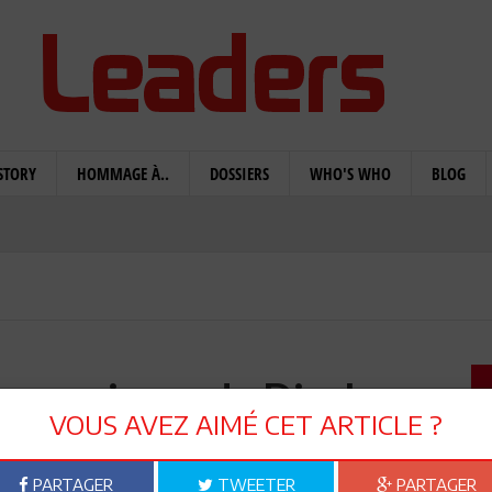
STORY
HOMMAGE À..
DOSSIERS
WHO'S WHO
BLOG
les maisons de Djerba
VOUS AVEZ AIMÉ CET ARTICLE ?
itecturales de l’île de Djerba gardent, malgré les
exceptionnelle, tout leur envoûtement. C’est ce charme
PARTAGER
TWEETER
PARTAGER