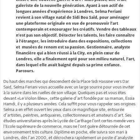
galeriste de la nouvelle génération. Ayant à son actif de
longues années d’expérience à Londres, Selma Feriani
revient à son village natal de Sidi Bou Saïd, pour aménager
une plateforme originale en vue de promouvoir l’art
contemporain et encourager les créatifs. Vendre des tableaux
n’est pas son objectif. Détecter les talents, les faire connaître
à l’étranger, les introduire dans des expositions, collections
et musées de renom est sa passion. Gestionnaire, analyste
financière qui a bien réussi à la City, en plein cœur de
Londres, elle a finalement opté pour son milieu naturel, l’art,
dans lequel elle avait baigné depuis sa prime enfance.
Parcours.
Du haut des marches qui descendent de la Place Sidi Hassine vers Dar
Said, Selma Feriani vous accueille avec un large sourire pour vous inviter
à la suivre dans les ruelles de son village. Quelques pas et vous êtes
devant «Le Violon Bleu», cette galerie d’art fondée par sa maman, Essia
Hamdi, il y a plusieurs années. Cela suffit pour vous rappeler ses origines.
Selma a en effet ouvert les yeux dans ce magnifique site, entourée
d’artistes, peintres, antiquaires, collectionneurs et amateurs d’art. Ses
études universitaires après le Lycée de Carthage l’ont certes menée vers
l’Ecole supérieure de commerce, mais ne l’ont guère détournée de cet
environnement très culture. Diplôme en poche, elle suivra son mari à
Londres, dès l’an 2000, et décrochera rapidement un poste d’analyste