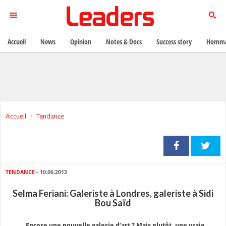
Accueil
News
Opinion
Notes & Docs
Success story
Homma
Accueil
Tendance
TENDANCE
- 10.06.2013
Selma Feriani: Galeriste à Londres, galeriste à Sidi
Bou Saïd
Encore une nouvelle galerie d’art ? Mais plutôt, une vraie