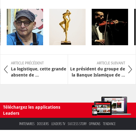
ARTICLE PRÉCÉDENT
ARTICLE SUIVANT
La logistique, cette grande
Le président du groupe de
absente de ...
la Banque Islamique de ...
Téléchargez les applications
Leaders
PARTENAIRES
DOSSIERS
LEADERS TV
SUCCESS STORY
OPINIONS
TENDANCE