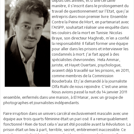
depuis des années, et d’une certaine
manière, il s’inscrit dans le prolongement du
travail de questionnement sur l’Etat, que j’ai
entrepris dans mon premier livre. Ensemble
Contre la Peine de Mort, en partenariat avec
l’AISPP, souhaitait réaliser une enquête dans
les couloirs de la mort en Tunisie. Nicolas
Braye, son directeur Maghreb, m’en a confié
la responsabilité. Il fallait former une équipe
pour aller dans les prisons et interviewer les
condamnés à mort. J’ai fait appel à des
spécialistes chevronnées. Hela Ammar,
juriste, et Hayet Ouertani, psychologue,
avaient déjà travaillé sur les prisons, en 2011,
comme membres de la Commission
Bouderbala. Et j’ai demandé à la journaliste
Olfa Riahi de nous rejoindre. C’est une amie.
Nous avions passé la nuit du 14 janvier 2011
ensemble, enfermés dans une maison, à El Manar, avec un groupe de
photographes et journalistes indépendants.
Faire irruption dans un univers carcéral exclusivement masculin avec une
équipe aux trois quarts féminine était un pari osé. Il a remarquablement
fonctionné ! Rien de tout cela n’aurait été possible avant la Révolution. La
prison était un lieu à part, terrible, secret, entièrement inaccessible. Ce