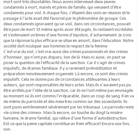
mort sont très discutables. Nous avons interviewé deux jeunes
condamnés à mort, mariés et pères de famille, qui venaient d’être
condamnés pour viol. A chaque fois, c’étaient des viols en réunion et le
passage à l’acte avait été favorisé par le phénomène de groupe. Ces
deux condamnés ignoraient qu’un viol, dans ces circonstances, pouvait
être puni de mort. Et même après avoir été jugés, ils restaient incrédules
et s’estimaient victimes d’une forme d’injustice, d’acharnement. Je crois
que la réponse la plus efficace se situe en amont, dans l’éducation. Notre
société doit inculquer aux hommes le respect de la femme.
C’est vrai du viol, c’est vrai aussi des crimes passionnels et des crimes
d’honneur, qui n’ont pas disparu, loin de là. Mais ici aussi, on peut se
poser la question de l’efficacité de la sanction. Car il s’agit de crimes
impulsifs, de drames familiaux. Il y a rarement préméditation et
préparation minutieusement organisée. Là encore, ce sont des crimes
impulsifs. Cela ne donne pas de circonstances atténuantes à leurs
auteurs, qui sont responsables de leurs actes. Mais ils n’auraient pas pu
être arrêtés par l’idée de la sanction, car ils ne l’ont même pas envisagée
au moment où ils ont commis l’irréparable, dans un coup de sang. Il en va
de même du parricide et des meurtres commis sur des ascendants. Ils
sont punis extrêmement sévèrement par les tribunaux. Le parricide reste
«le crime des crimes». Mais là encore, on touche du doigt la misère
humaine, le drame familial, qui relève d’une forme d’autodestruction.
Est-ce que la peine capitale constitue un frein efficace? Encore une fois,
non…