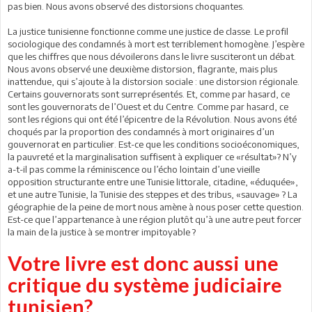
pas bien. Nous avons observé des distorsions choquantes.
La justice tunisienne fonctionne comme une justice de classe. Le profil
sociologique des condamnés à mort est terriblement homogène. J’espère
que les chiffres que nous dévoilerons dans le livre susciteront un débat.
Nous avons observé une deuxième distorsion, flagrante, mais plus
inattendue, qui s’ajoute à la distorsion sociale : une distorsion régionale.
Certains gouvernorats sont surreprésentés. Et, comme par hasard, ce
sont les gouvernorats de l’Ouest et du Centre. Comme par hasard, ce
sont les régions qui ont été l’épicentre de la Révolution. Nous avons été
choqués par la proportion des condamnés à mort originaires d’un
gouvernorat en particulier. Est-ce que les conditions socioéconomiques,
la pauvreté et la marginalisation suffisent à expliquer ce «résultat»? N’y
a-t-il pas comme la réminiscence ou l’écho lointain d’une vieille
opposition structurante entre une Tunisie littorale, citadine, «éduquée»,
et une autre Tunisie, la Tunisie des steppes et des tribus, «sauvage» ? La
géographie de la peine de mort nous amène à nous poser cette question.
Est-ce que l’appartenance à une région plutôt qu’à une autre peut forcer
la main de la justice à se montrer impitoyable ?
Votre livre est donc aussi une
critique du système judiciaire
tunisien?