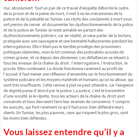
Oui, absolument. Tout un pan de ce travail d’enquête déborde le cadre
de la prison et de la peine de mort, il met à nu les mécanismes de la
justice et de la pénalité en Tunisie. Les récits des condamnés à mort nous
ont permis de cerner et documenter les dysfonctionnements de la police
et de la justice en Tunisie. Je reste aimable en parlant des
dysfonctionnements policiers, car en réalité, je veux parler de la torture,
pratiquée avec une sauvagerie et une bestialité hallucinantes pendant les
interrogatoires. Elle n’était pas le terrible privilège des prisonniers
politiques islamistes, mais le lot commun des justiciables accusés de
crimes graves, et ce depuis des décennies. Les défaillances se situent à
tous les niveaux de la chaîne du droit : l’interrogatoire, l’instruction, le
procès. Elles continuent. Le doute fonctionne rarement au profit de
l’accusé. Il faut mener une réflexion d’ensemble sur le fonctionnement du
système judiciaire et les moyens matériels et humains qu’on lui alloue, qui
sont très insuffisants. Cette remise à plat ne peut attendre, car l’exigence
de dignité passe d’abord par la justice. La justice, c’est le baromètre
d’une société. Je le répète, tous les acteurs de la chaîne du droit sont
concernés et tous devraient faire leur examen de conscience. Y compris
les avocats, qui font rarement ce qu’il faut pour bien défendre leurs
clients. En Tunisie, les plus pauvres, ceux qui risquent le plus gros, sont
les moins bien défendus….
Vous laissez entendre qu’il y a