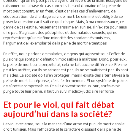
objection qu’on ne peut pas balayer d’un revers de la main. Essayons de
raisonner sur la base de cas concrets. Le seul domaine où la peine de
mort peut constituer un frein, c’est dans les cas d’enlèvement, de
séquestration, de chantage suivi de mort. Le criminel est obligé de se
poser la question car il sait ce qu’il risque. Mais, à ma connaissance, ce
genre de cas est heureusement rarissime en Tunisie. Il n’existe pour ainsi
dire pas. S’agissant des pédophiles et des malades sexuels, qui ne
représentent qu’une infime minorité des condamnés tunisiens,
l’argument de l’exemplarité de la peine de mort ne tient pas.
En effet, nous parlons de malades, de gens qui agissent sous l’effet de
pulsions qui sont par définition impossibles à maîtriser. Donc, pour eux,
la peine de mort ou la perpétuité, cela ne fait aucune différence. Rien ne
peut les arrêter, car ils ne raisonnent pas, ils ne se maîtrisent pas. Ils sont
malades. La société doit s’en protéger, mais il existe des alternatives à la
peine de mort. La réponse, c’est l’enfermement. Et un système de peines
de sûreté incompressibles. Et s’ils doivent sortir un jour, après avoir
purgé toute leur peine, il faut un suivi médico-judiciaire renforcé.
Et pour le viol, qui fait débat
aujourd’hui dans la société?
Le viol avec arme, sous la menace d’une arme est puni de mort dans le
droit tunisien. Mais l’efficacité et le caractère dissuasif de la peine de