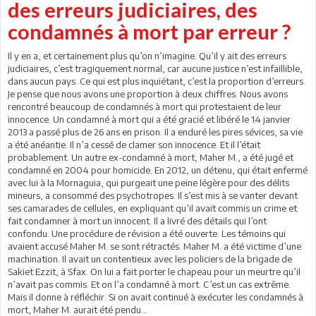
des erreurs judiciaires, des
condamnés à mort par erreur ?
Il y en a, et certainement plus qu’on n’imagine. Qu’il y ait des erreurs
judiciaires, c’est tragiquement normal, car aucune justice n’est infaillible,
dans aucun pays. Ce qui est plus inquiétant, c’est la proportion d’erreurs.
Je pense que nous avons une proportion à deux chiffres. Nous avons
rencontré beaucoup de condamnés à mort qui protestaient de leur
innocence. Un condamné à mort qui a été gracié et libéré le 14 janvier
2013 a passé plus de 26 ans en prison. Il a enduré les pires sévices, sa vie
a été anéantie. Il n’a cessé de clamer son innocence. Et il l’était
probablement. Un autre ex-condamné à mort, Maher M., a été jugé et
condamné en 2004 pour homicide. En 2012, un détenu, qui était enfermé
avec lui à la Mornaguia, qui purgeait une peine légère pour des délits
mineurs, a consommé des psychotropes. Il s’est mis à se vanter devant
ses camarades de cellules, en expliquant qu’il avait commis un crime et
fait condamner à mort un innocent. Il a livré des détails qui l’ont
confondu. Une procédure de révision a été ouverte. Les témoins qui
avaient accusé Maher M. se sont rétractés. Maher M. a été victime d’une
machination. Il avait un contentieux avec les policiers de la brigade de
Sakiet Ezzit, à Sfax. On lui a fait porter le chapeau pour un meurtre qu’il
n’avait pas commis. Et on l’a condamné à mort. C’est un cas extrême.
Mais il donne à réfléchir. Si on avait continué à exécuter les condamnés à
mort, Maher M. aurait été pendu…