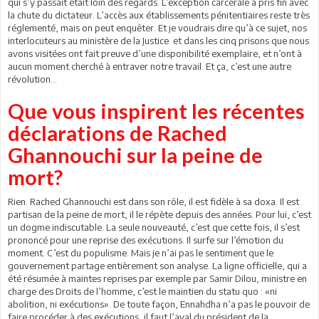
qui s’y passait était loin des regards. L’exception carcérale a pris fin avec
la chute du dictateur. L’accès aux établissements pénitentiaires reste très
réglementé, mais on peut enquêter. Et je voudrais dire qu’à ce sujet, nos
interlocuteurs au ministère de la Justice et dans les cinq prisons que nous
avons visitées ont fait preuve d’une disponibilité exemplaire, et n’ont à
aucun moment cherché à entraver notre travail. Et ça, c’est une autre
révolution…
Que vous inspirent les récentes
déclarations de Rached
Ghannouchi sur la peine de
mort?
Rien. Rached Ghannouchi est dans son rôle, il est fidèle à sa doxa. Il est
partisan de la peine de mort, il le répète depuis des années. Pour lui, c’est
un dogme indiscutable. La seule nouveauté, c’est que cette fois, il s’est
prononcé pour une reprise des exécutions. Il surfe sur l’émotion du
moment. C’est du populisme. Mais je n’ai pas le sentiment que le
gouvernement partage entièrement son analyse. La ligne officielle, qui a
été résumée à maintes reprises par exemple par Samir Dilou, ministre en
charge des Droits de l’homme, c’est le maintien du statu quo : «ni
abolition, ni exécutions». De toute façon, Ennahdha n’a pas le pouvoir de
faire procéder à des exécutions, il faut l’aval du président de la