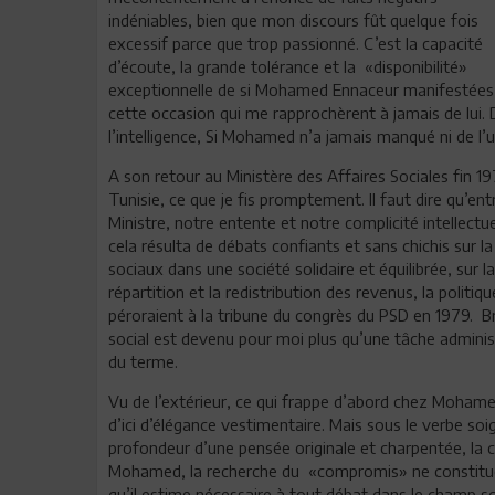
indéniables, bien que mon discours fût quelque fois
excessif parce que trop passionné. C’est la capacité
d’écoute, la grande tolérance et la «disponibilité»
exceptionnelle de si Mohamed Ennaceur manifestées
cette occasion qui me rapprochèrent à jamais de lui. D
l’intelligence, Si Mohamed n’a jamais manqué ni de l’une
A son retour au Ministère des Affaires Sociales fin 19
Tunisie, ce que je fis promptement. Il faut dire qu’en
Ministre, notre entente et notre complicité intellectu
cela résulta de débats confiants et sans chichis sur la
sociaux dans une société solidaire et équilibrée, sur la
répartition et la redistribution des revenus, la politi
péroraient à la tribune du congrès du PSD en 1979. Bref
social est devenu pour moi plus qu’une tâche administ
du terme.
Vu de l’extérieur, ce qui frappe d’abord chez Mohamed
d’ici d’élégance vestimentaire. Mais sous le verbe s
profondeur d’une pensée originale et charpentée, la c
Mohamed, la recherche du «compromis» ne constitue p
qu’il estime nécessaire à tout débat dans le champ soc