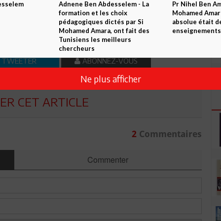
esselem
Adnene Ben Abdesselem - La
Pr Nihel Ben Am
n ami
Imprimer
formation et les choix
Mohamed Amara:
pédagogiques dictés par Si
absolue était d
 ? PARTAGEZ-LE AVEC VOS AMIS !
Mohamed Amara, ont fait des
enseignements 
Tunisiens les meilleurs
chercheurs
TWEETER
ABONNEZ-VOUS
Ne plus afficher
R CET ARTICLE
2
Commentaires
Commenter