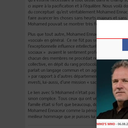
ci aspire à la pacification et à l’équilibre. Nous voilà
du conceptuel qu’est véritablement Mohamed Ennaceur:
faire avancer les choses sans heurts majeurs et sans s
Mohamed pouvait se montrer très ferme à l’occasion
Plus que tout autre, Mohamed Ennaceur aura marqué 
«social» en général. Ce ne fût pas seulement le fruit 
l’exceptionnelle influence intellectuelle et morale que
sociaux » avaient le sentiment profond qu’ils constitu
chacun des membres ne procédait nullement de la seu
collective, en dépit du rang protocolaire du Ministère
parlait un langage commun et on agissait avec ferveur
» par rapport à d’autres départements supposés plus « 
investi, lui-aussi, d’une mission « sacrée » et ambitio
Le lien avec Si Mohamed n’était pas seulement hiérarch
sinon complice. Tous ceux qui ont vécu cette période
famille était si fort que beaucoup, dont je suis, re
Mohamed Ennaceur comme la période la plus heureuse ou
meilleur hommage que je puisses lui rendre, sans tro
WHO'S WHO
- 06.08.