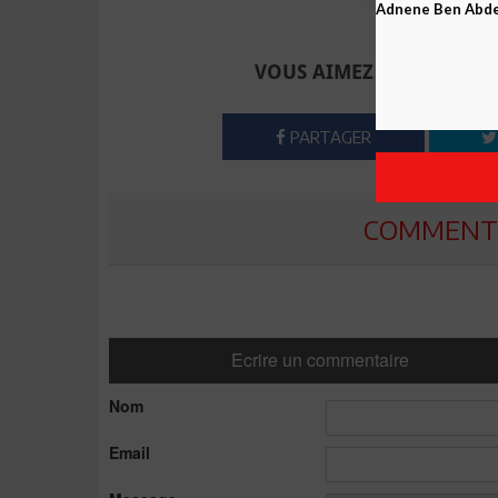
Adnene Ben Abd
Envoyer à u
VOUS AIMEZ CET ARTICLE
PARTAGER
COMMENTE
Ecrire un commentaire
Nom
Email