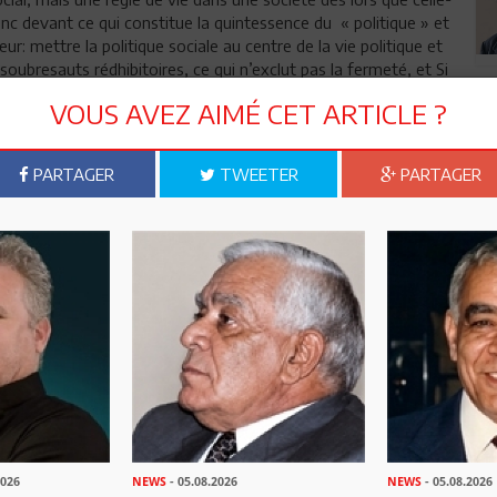
 donc devant ce qui constitue la quintessence du « politique » et
 mettre la politique sociale au centre de la vie politique et
oubresauts rédhibitoires, ce qui n’exclut pas la fermeté, et Si
.
VOUS AVEZ AIMÉ CET ARTICLE ?
durablement son époque, son ministère et la famille du
de la longévité, une dizaine d’années, mais en raison de
PARTAGER
TWEETER
PARTAGER
 le Ministre exerça sur tous. Sous son règne, les travailleurs «
aient une famille, non une caste ou un clan. Ce qui liait
le référence au chef, mais procédait d’une espèce de fierté
 et de quelques autres entraves. Aux Affaires Sociales, on
, malgré le peu de moyens et la difficulté de se « positionner
prestigieux ». En fait, chaque travailleur social se sentait
nnait de ne pas décevoir le Ministre.
ique ou administratif, il était d’abord et surtout affectif
 peuvent l’attester. Le sentiment d’appartenir à une certaine
mémorent leur passage aux Affaires Sociales au temps de
 la plus pleine dans leur carrière administrative. C'est le
p froisser sa modestie coutumière"
2026
NEWS
- 05.08.2026
NEWS
- 05.08.2026