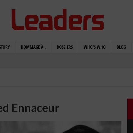
STORY
HOMMAGE À..
DOSSIERS
WHO'S WHO
BLOG
d Ennaceur