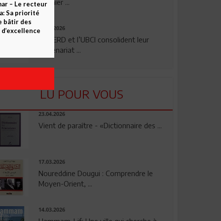
premier ...
ar – Le recteur
 Sa priorité
e bâtir des
24.07.2026
d’excellence
La BERD et l’UBCI consolident leur
partenariat ...
LU POUR VOUS
23.04.2026
Vient de paraître - «Dictionnaire des ...
17.03.2026
Noureddine Dougui : Comprendre le
Moyen-Orient, ...
14.03.2026