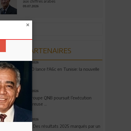
aux chiffres arabes
09.07.2026
PARTENAIRES
04.08.2026
OPPO lance l'A6c en Tunisie: la nouvelle
...
29.07.2026
Le Groupe QNB poursuit l’exécution
rigoureuse ...
29.07.2026
TSB: Des résultats 2025 marqués par un