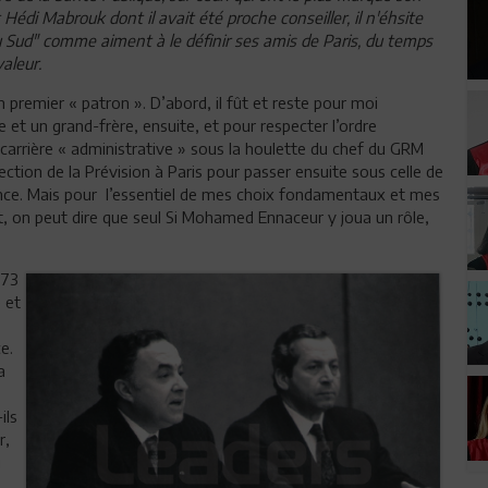
 Mabrouk dont il avait été proche conseiller, il n'éhsite
ud" comme aiment à le définir ses amis de Paris, du temps
aleur.
premier « patron ». D’abord, il fût et reste pour moi
 et un grand-frère, ensuite, et pour respecter l’ordre
carrière « administrative » sous la houlette du chef du GRM
tion de la Prévision à Paris pour passer ensuite sous celle de
e. Mais pour l’essentiel de mes choix fondamentaux et mes
t, on peut dire que seul Si Mohamed Ennaceur y joua un rôle,
973
 et
e.
a
ils
r,
u