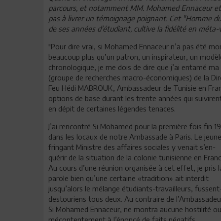
parcours, et notamment MM. Mohamed Ennaceur et Hédi
pas à livrer un témoignage poignant.
Cet "Homme du S
de ses années d'étudiant, cultive la fidélité en méta-v
"Pour dire vrai, si Mohamed Ennaceur n’a pas été mon 
beaucoup plus qu’un patron, un inspirateur, un modèle
chronologique, je me dois de dire que j’ai entamé ma 
(groupe de recherches macro-économiques) de la Direc
Feu Hédi MABROUK, Ambassadeur de Tunisie en Franc
options de base durant les trente années qui suiviren
en dépit de certaines légendes tenaces.
J’ai rencontré Si Mohamed pour la première fois fin 1
dans les locaux de notre Ambassade à Paris. Le jeune
fringant Ministre des affaires sociales y venait s’en-
quérir de la situation de la colonie tunisienne en Franc
Au cours d’une réunion organisée à cet effet, je pris l
parole bien qu’une certaine «tradition» ait interdit
jusqu’alors le mélange étudiants-travailleurs, fussent-
destouriens tous deux. Au contraire de l’Ambassadeu
Si Mohamed Ennaceur, ne montra aucune hostilité o
mécontentement à l’énoncé de faits négatifs