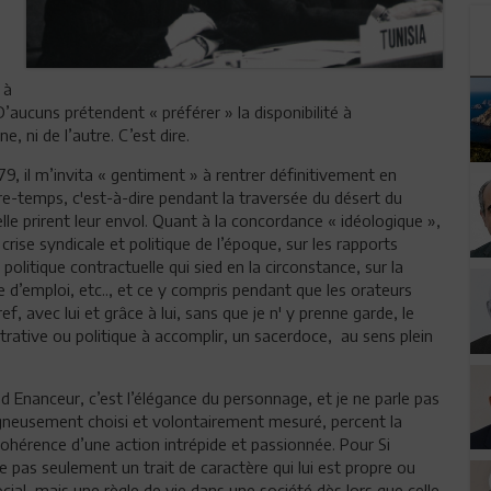
 à
’aucuns prétendent « préférer » la disponibilité à
, ni de l’autre. C’est dire.
79, il m’invita « gentiment » à rentrer définitivement en
tre-temps, c'est-à-dire pendant la traversée du désert du
elle prirent leur envol. Quant à la concordance « idéologique »,
 crise syndicale et politique de l’époque, sur les rapports
 politique contractuelle qui sied en la circonstance, sur la
que d’emploi, etc.., et ce y compris pendant que les orateurs
, avec lui et grâce à lui, sans que je n' y prenne garde, le
rative ou politique à accomplir, un sacerdoce, au sens plein
 Enanceur, c’est l’élégance du personnage, et je ne parle pas
oigneusement choisi et volontairement mesuré, percent la
ohérence d’une action intrépide et passionnée. Pour Si
as seulement un trait de caractère qui lui est propre ou
ial, mais une règle de vie dans une société dès lors que celle-