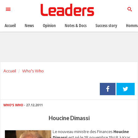
Accueil
News
Opinion
Notes & Docs
Success story
Homma
Accueil
Who's Who
WHO'S WHO
- 27.12.2011
Houcine Dimassi
Le nouveau ministre des Finances
Houcine
est né le 18 novembre 1948 à Ksar
Dimassi