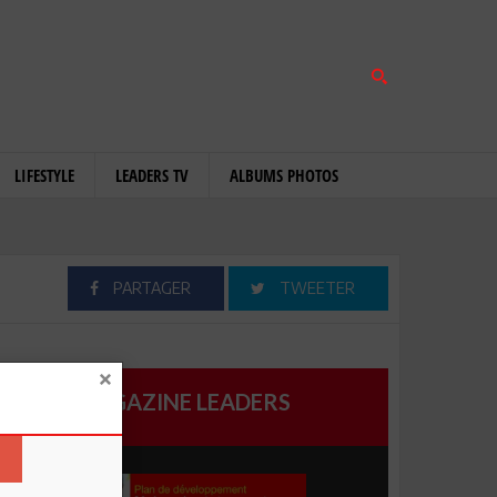
LIFESTYLE
LEADERS TV
ALBUMS PHOTOS
PARTAGER
TWEETER
MAGAZINE LEADERS