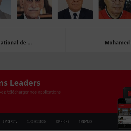
tional de ...
Mohamed-El
ons Leaders
ez télécharger nos applications
LEADERS TV
SUCCESS STORY
OPINIONS
TENDANCE