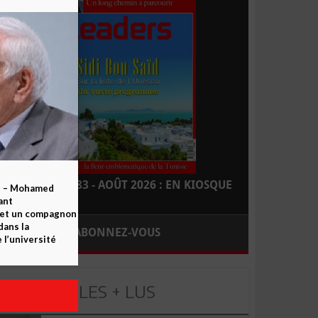
LEADERS N° 183 - AOÛT 2026 : EN KIOSQUE
b – Mohamed
ant
 et un compagnon
dans la
ABONNEZ-VOUS
 l’université
LES + LUS