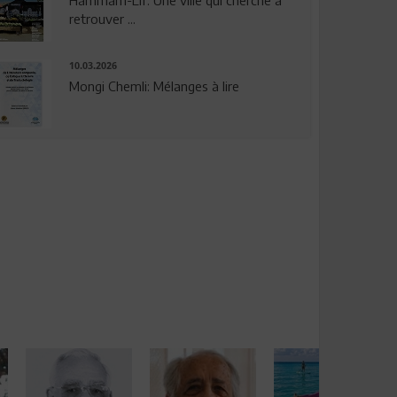
Hammam-Lif: Une ville qui cherche à
retrouver ...
10.03.2026
Mongi Chemli: Mélanges à lire