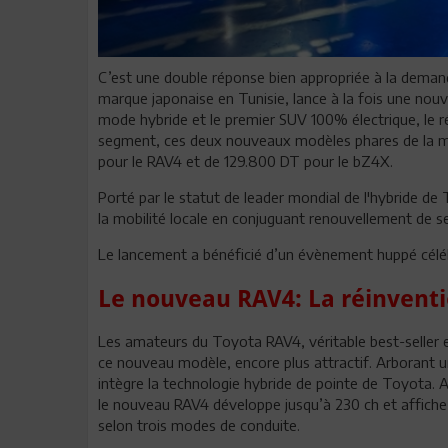
C’est une double réponse bien appropriée à la demand
marque japonaise en Tunisie, lance à la fois une nou
mode hybride et le premier SUV 100% électrique, le ré
segment, ces deux nouveaux modèles phares de la m
pour le RAV4 et de 129.800 DT pour le bZ4X.
Porté par le statut de leader mondial de l'hybride de
la mobilité locale en conjuguant renouvellement de se
Le lancement a bénéficié d’un évènement huppé célé
Le nouveau RAV4: La réinventi
Les amateurs du Toyota RAV4, véritable best-seller e
ce nouveau modèle, encore plus attractif. Arborant u
intègre la technologie hybride de pointe de Toyota. 
le nouveau RAV4 développe jusqu’à 230 ch et affiche
selon trois modes de conduite.