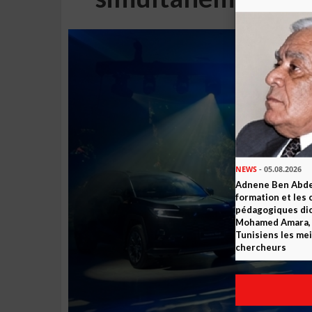
NEWS
- 05.08.2026
Adnene Ben Abde
formation et les 
pédagogiques dic
Mohamed Amara, o
Tunisiens les mei
chercheurs