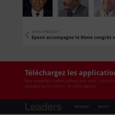
ARTICLE PRÉCÉDENT
Epson accompagne le 8ème congrès na
Téléchargez les applicati
Pour emporter Leaders partout avec vous, vous pouv
gratuites sur le « store » de votre appareil.
PARTENAIRES
DOSSIERS