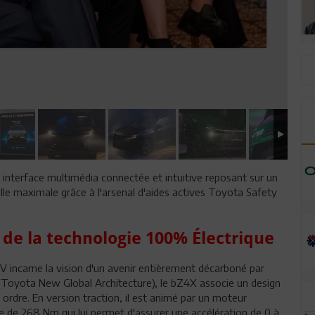
 interface multimédia connectée et intuitive reposant sur un
elle maximale grâce à l'arsenal d'aides actives Toyota Safety
 de la technologie 100% Électrique
V incarne la vision d'un avenir entièrement décarboné par
Toyota New Global Architecture), le bZ4X associe un design
ordre. En version traction, il est animé par un moteur
 de 268 Nm qui lui permet d'assurer une accélération de 0 à