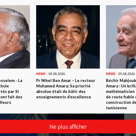
NEWS
- 05.08.2026
NEWS
- 05.08.2026
sselem - La
Pr Nihel Ben Amar – Le recteur
Béchir Mahjou
choix
Mohamed Amara: Sa priorité
Amara : Un brill
tés par Si
absolue était de bâtir des
mathématicien
nt fait des
enseignements d’excellence
de route fiable 
lleurs
construction de
tunisienne
Ne plus afficher