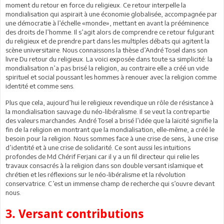
moment du retour en force du religieux. Ce retour interpelle la
mondialisation qui aspirait à une économie globalisée, accompagnée par
une démocratie à l’échelle «monde», mettant en avant la prééminence
des droits de l’homme. Il s’agit alors de comprendre ce retour fulgurant
du religieux et de prendre part dans les multiples débats qui agitent la
scène universitaire. Nous connaissons la thèse d’André Tosel dans son
livre Du retour du religieux. La voici exposée dans toute sa simplicité: la
mondialisation n’a pas brisé la religion, au contraire elle a créé un vide
spirituel et social poussant les hommes à renouer avec la religion comme
identité et comme sens.
Plus que cela, aujourd’hui le religieux revendique un rôle de résistance à
la mondialisation sauvage du néo-libéralisme. Il se veut la contrepartie
des valeurs marchandes. André Tosel a brisé l’idée que la laïcité signifie la
fin de la religion en montrant que la mondialisation, elle-même, a créé le
besoin pour la religion. Nous sommes face à une crise de sens, à une crise
d’identité et à une crise de solidarité. Ce sont aussi les intuitions
profondes de Md Chérif Ferjani car il y a un fil directeur qui relie les
travaux consacrés à la religion dans son double versant islamique et
chrétien et les réflexions sur le néo-libéralisme et la révolution
conservatrice. C’est un immense champ de recherche qui s’ouvre devant
nous.
3. Versant contributions