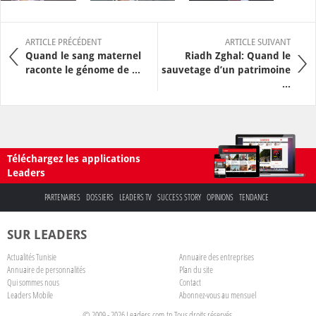
ARTICLE PRÉCÉDENT
ARTICLE SUIVANT
Quand le sang maternel
Riadh Zghal: Quand le
raconte le génome de ...
sauvetage d’un patrimoine
...
Téléchargez les applications
Leaders
PARTENAIRES
DOSSIERS
LEADERS TV
SUCCESS STORY
OPINIONS
TENDANCE
SUR LEADERS
Actualités Tunisie
Annuaire des entreprises
Annuaire de personnalités
Plan du site
Qui sommes nous
Contact
Leaders Mobile
Abonnez-vous au mensuel
© 2009 - 2026 Leaders.com.tn Tous droits réservés.