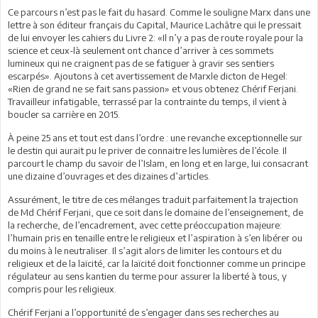
Ce parcours n’est pas le fait du hasard. Comme le souligne Marx dans une
lettre à son éditeur français du Capital, Maurice Lachâtre qui le pressait
de lui envoyer les cahiers du Livre 2: «Il n’y a pas de route royale pour la
science et ceux-là seulement ont chance d’arriver à ces sommets
lumineux qui ne craignent pas de se fatiguer à gravir ses sentiers
escarpés». Ajoutons à cet avertissement de Marxle dicton de Hegel:
«Rien de grand ne se fait sans passion» et vous obtenez Chérif Ferjani.
Travailleur infatigable, terrassé par la contrainte du temps, il vient à
boucler sa carrière en 2015.
À peine 25 ans et tout est dans l’ordre : une revanche exceptionnelle sur
le destin qui aurait pu le priver de connaitre les lumières de l’école. Il
parcourt le champ du savoir de l’Islam, en long et en large, lui consacrant
une dizaine d’ouvrages et des dizaines d’articles.
Assurément, le titre de ces mélanges traduit parfaitement la trajection
de Md Chérif Ferjani, que ce soit dans le domaine de l’enseignement, de
la recherche, de l’encadrement, avec cette préoccupation majeure:
l’humain pris en tenaille entre le religieux et l’aspiration à s’en libérer ou
du moins à le neutraliser. Il s’agit alors de limiter les contours et du
religieux et de la laïcité, car la laïcité doit fonctionner comme un principe
régulateur au sens kantien du terme pour assurer la liberté à tous, y
compris pour les religieux.
Chérif Ferjani a l’opportunité de s’engager dans ses recherches au