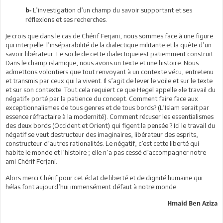
L’investigation d’un champ du savoir supportant et ses
b-
réflexions et ses recherches.
Je crois que dans le cas de Chérif Ferjani, nous sommes face à une figure
qui interpelle: l’inséparabilité de la dialectique militante et la quête d’un
savoir libérateur. Le socle de cette dialectique est patiemment construit.
Dans le champ islamique, nous avons un texte et une histoire. Nous
admettons volontiers que tout renvoyant à un contexte vécu, entretenu
et transmis par ceux qui la vivent. Il s’agit de lever le voile et sur le texte
et sur son contexte. Tout cela requiert ce que Hegel appelle «le travail du
négatif» porté par la patience du concept. Comment faire face aux
exceptionnalismes de tous genres et de tous bords? (L’Islam serait par
essence réfractaire à la modernité). Comment récuser les essentialismes
des deux bords (Occident et Orient) qui figent la pensée ? Ici le travail du
négatif se veut destructeur des imaginaires, libérateur des esprits,
constructeur d’autres rationalités. Le négatif, c’est cette liberté qui
habite le monde et l’histoire ; elle n’a pas cessé d’accompagner notre
ami Chérif Ferjani.
Alors merci Chérif pour cet éclat de liberté et de dignité humaine qui
hélas font aujourd’hui immensément défaut à notre monde.
Hmaid Ben Aziza