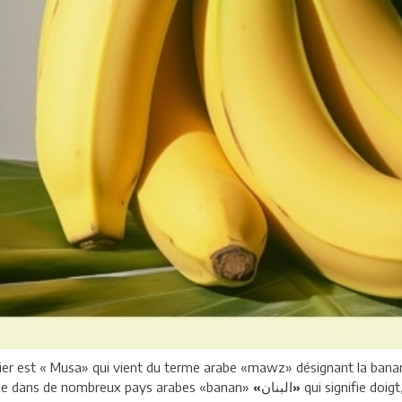
nier est « Musa» qui vient du terme arabe «mawz» désignant la ba
lée dans de nombreux pays arabes «banan»
qui signifie doigt
«البنان»