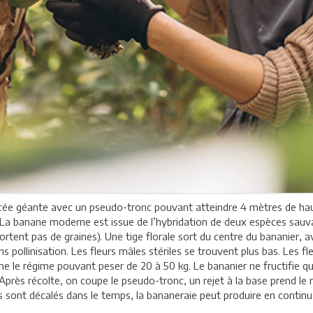
acée géante avec un pseudo-tronc pouvant atteindre 4 mètres de haut
is. La banane moderne est issue de l’hybridation de deux espèces sau
tent pas de graines). Une tige florale sort du centre du bananier, a
ans pollinisation. Les fleurs mâles stériles se trouvent plus bas. Les 
e le régime pouvant peser de 20 à 50 kg. Le bananier ne fructifie qu’u
près récolte, on coupe le pseudo-tronc, un rejet à la base prend le 
 sont décalés dans le temps, la bananeraie peut produire en continu