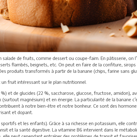
salade de fruits, comme dessert ou coupe-faim. En pâtisserie, on l’u
esserts flambés, beignets, etc. On peut en faire de la confiture, sir
es produits transformés à partir de la banane (chips, farine sans glu
n fruit intéressant sur le plan nutritionnel.
 %) et de glucides (22 %, saccharose, glucose, fructose, amidon), av
x (surtout magnésium) et en énergie. La particularité de la banane c’
ntribuent à notre bien-être et notre bonheur. Ce sont des hormones 
isant et dopant.
 sportifs et les enfants). Grâce à sa richesse en potassium, elle contr
ransit et la santé digestive. La vitamine B6 intervient dans le métabo
lle peut cependant entraîner des problèmes de transit et favoriser