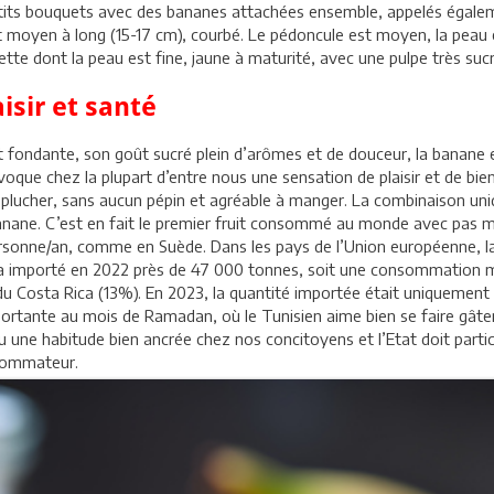
etits bouquets avec des bananes attachées ensemble, appelés égalem
t moyen à long (15-17 cm), courbé. Le pédoncule est moyen, la peau e
te dont la peau est fine, jaune à maturité, avec une pulpe très suc
isir et santé
 fondante, son goût sucré plein d’arômes et de douceur, la banane es
oque chez la plupart d’entre nous une sensation de plaisir et de bie
 à éplucher, sans aucun pépin et agréable à manger. La combinaison un
banane. C’est en fait le premier fruit consommé au monde avec pas 
ersonne/an, comme en Suède. Dans les pays de l’Union européenne,
sie a importé en 2022 près de 47 000 tonnes, soit une consommation
du Costa Rica (13%). En 2023, la quantité importée était uniquement
tante au mois de Ramadan, où le Tunisien aime bien se faire gâter e
une habitude bien ancrée chez nos concitoyens et l’Etat doit partic
nsommateur.