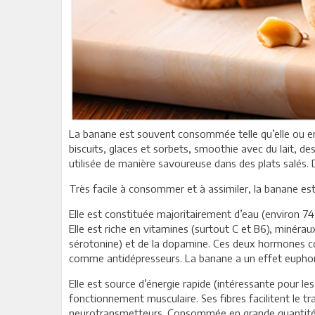
La banane est souvent consommée telle qu’elle ou en 
biscuits, glaces et sorbets, smoothie avec du lait, d
utilisée de manière savoureuse dans des plats salés. D
Très facile à consommer et à assimiler, la banane est u
Elle est constituée majoritairement d’eau (environ 74
Elle est riche en vitamines (surtout C et B6), minérau
sérotonine) et de la dopamine. Ces deux hormones co
comme antidépresseurs. La banane a un effet euphor
Elle est source d’énergie rapide (intéressante pour les
fonctionnement musculaire. Ses fibres facilitent le t
neurotransmetteurs. Consommée en grande quantité, e