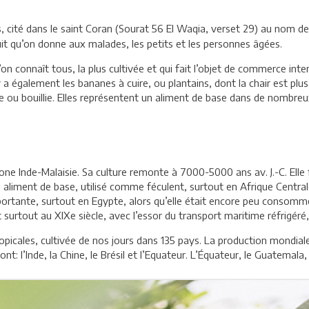
s, cité dans le saint Coran (Sourat 56 El Waqia, verset 29) au nom d
 fruit qu’on donne aux malades, les petits et les personnes âgées.
 connaît tous, la plus cultivée et qui fait l’objet de commerce int
y a également les bananes à cuire, ou plantains, dont la chair est plu
ée ou bouillie. Elles représentent un aliment de base dans de nomb
one Inde-Malaisie. Sa culture remonte à 7000-5000 ans av. J.-C. Elle f
un aliment de base, utilisé comme féculent, surtout en Afrique Cent
ortante, surtout en Egypte, alors qu’elle était encore peu consommé
 surtout au XIXe siècle, avec l’essor du transport maritime réfrigéré
ropicales, cultivée de nos jours dans 135 pays. La production mondial
t: l’Inde, la Chine, le Brésil et l’Equateur. L’Équateur, le Guatemala